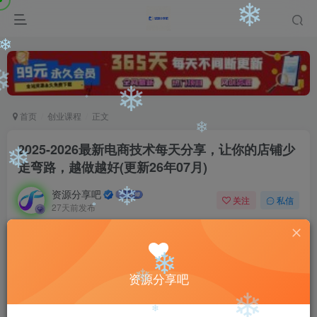
❄
❄
❄
❄
❄
❄
首页
创业课程
正文
❄
2025-2026最新电商技术每天分享，让你的店铺少
❄
走弯路，越做越好(更新26年07月)
❄
❄
资源分享吧
关注
私信
27天前发布
❄
0
49
14
❄
免费资源
❄
2025-2026最新电商技术每天分享，让你的店铺少走弯路，越做越好(更新26年07月)
❄
资源分享吧
此内容为免费资源，请登录后查看
❄
登录查看