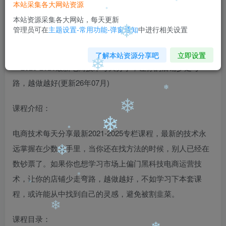
本站采集各大网站资源
❄
本站资源采集各大网站，每天更新
2025-2026最新电商技术每天分享，让你的店铺少走弯路，
❄
管理员可在
主题设置-常用功能-弹窗通知
中进行相关设置
❄
越做越好(更新26年07月)
了解本站资源分享吧
立即设置
❄
❄
❄
课程介绍：
❄
电商技术每天分享最新2021-2025专栏课程，最新的技术永
远掌握在少数人手里，当你还在找方法的时候，别人已经在
❄
❄
数钞票了。如果你也想学习市场上偏门黑科技电商运营技
❄
术，让你的店铺少走弯路，越做越好，不如学习下本套课
程，或许能从中找到自己的灵感，避免被割韭菜。
❄
❄
课程目录：