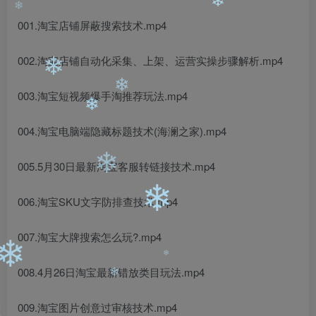
❄
001.淘宝店铺屏蔽搜索技术.mp4
❄
❄
002.淘宝店铺自动化采集、上架、运营实操步骤解析.mp4
❄
❄
003.淘宝短视频爆手淘推荐玩法.mp4
004.淘宝电脑端隐藏标题技术(海澜之家).mp4
❄
005.5月30日最新淘宝客服转链接技术.mp4
❄
❄
006.淘宝SKU文字防排查技术.mp4
007.淘宝大牌搜索怎么玩?.mp4
❄
❄
008.4月26日淘宝最新错放类目玩法.mp4
009.淘宝图片创意过审核技术.mp4