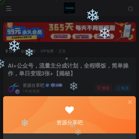
❄
❄
❄
❄
❄
❄
❄
首页
创业课程
VIP免费
正文
❄
AI+公众号，流量主分成计划，全程喂饭，简单操
❄
❄
作，单日变现3张+【揭秘】
资源分享吧
关注
私信
❄
1年前更新
0
3308
213
付费阅读
❄
AI+公众号，流量主分成计划，全程喂饭，简单操作，单日变现3张+【揭秘】
资源分享吧
此内容为付费阅读，请付费后查看
❄
9.9
❄