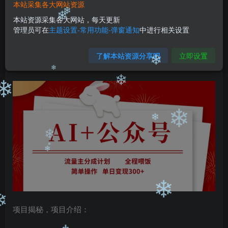
❄
99
￥
￥
本站采集各大网站资源
免费
免费
本站资源采集各大网站，每天更新
黄金会员
钻石会员
❄
管理员可在
主题设置-常用功能-弹窗通知
中进行相关设置
❄
立即购买
了解本站资源分享吧
立即设置
您当前未登录！建议登陆后购买，可保存购买订单
❄
❄
❄
❄
❄
❄
❄
❄
❄
❄
❄
项目揭秘，项目介绍：