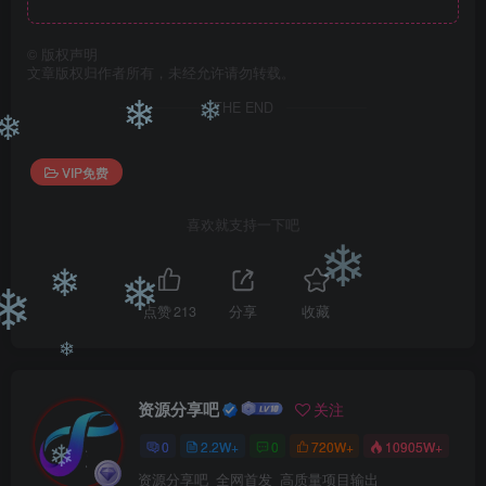
©
版权声明
文章版权归作者所有，未经允许请勿转载。
THE END
❄
❄
❄
VIP免费
喜欢就支持一下吧
❄
❄
❄
点赞
213
分享
收藏
❄
❄
资源分享吧
关注
0
2.2W+
0
720W+
10905W+
资源分享吧_全网首发_高质量项目输出