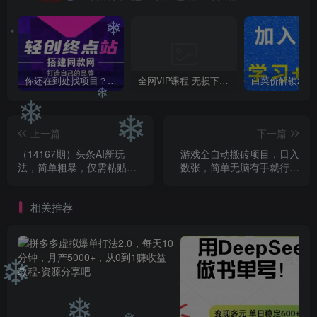
❄
❄
❄
你还在到处找项目？还在当韭菜？我靠卖项目一个月收入5万+，曾经我也是个失败者。
全网VIP课程 无损下载~
❄
❄
❄
上一篇
下一篇
（14167期）头条AI新玩
游戏全自动搬砖项目，日入
法，简单粗暴，仅需粘贴复
数张，简单无脑有手就行，
制，三天必起号
可矩阵多号操作【揭秘】
相关推荐
❄