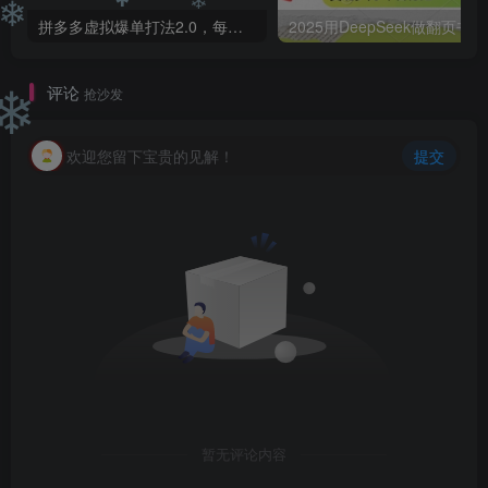
❄
拼多多虚拟爆单打法2.0，每天10分钟，月产5000+，从0到1赚收益教程
20
❄
❄
评论
抢沙发
❄
欢迎您留下宝贵的见解！
提交
暂无评论内容