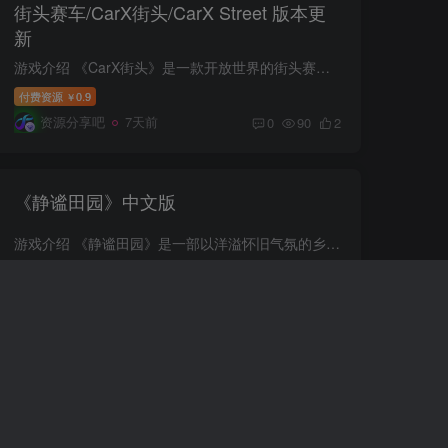
街头赛车/CarX街头/CarX Street 版本更
新
游戏介绍 《CarX街头》是一款开放世界的街头赛车游戏，玩家可自由探索城市，参与各种竞速模式和漂移挑战。游戏提供丰富的车辆自定义选项，体验刺激的街头赛车对决。 游戏视频 游戏截图 包含DLC ...
付费资源
0.9
￥
资源分享吧
7天前
0
90
2
《静谧田园》中文版
游戏介绍 《静谧田园》是一部以洋溢怀旧气氛的乡间村落为舞台的生活模拟游戏。在投身耕作与畜牧时，还能一边享受钓鱼或狩猎的乐趣，或与村民深入交流——体验那令人怀念的，静谧悠闲的田园生活...
付费资源
0.9
￥
资源分享吧
7天前
0
52
9
《奇迹时代4》中文版
游戏介绍 统治你自己设计的幻想王国，在《奇迹时代4》中书写属于你的传奇篇章！本作将标志性的4X战略深度与回合制战斗完美融合，带你探索充满魔法与 mysteries 的新世界。以回合为单位精心掌控...