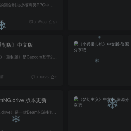
游戏介绍 在这款黑暗的回合制劫掠撤离类RPG中扮演一位身经百战的私人武装公司佣兵。挑战残酷战斗并管理你的飞船，用无数克隆体的生命堆砌出前进的道路，最终解开威胁全宇宙生命的黑暗秘密。 游...
❄
天前
0
88
27
重制版》中文版
❄
游戏介绍 《生化危机3：重制版》是Capcom基于2001年经典作品《生化危机3》精心打造的高清重制版本。玩家将再次扮演系列初代女主角吉尔·瓦伦蒂安，在丧尸横行的浣熊市中奋力突围，体验一场惊心...
❄
天前
0
25
5
❄
NG.drive 版本更新
游戏介绍 《BeamNG.drive》是一款BeamNG制作并发行的赛车竞速类游戏. 游戏视频 游戏截图 版本介绍 v0.39.1.0|容量49.8GB|官方简体中文|支持键盘.鼠标.手柄