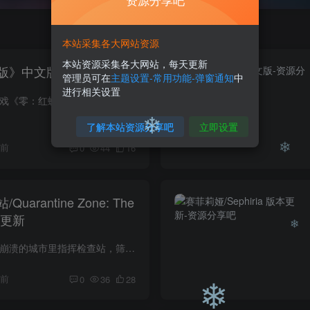
资源分享吧
本站采集各大网站资源
❄
本站资源采集各大网站，每天更新
版》中文版
管理员可在
主题设置-常用功能-弹窗通知
中
进行相关设置
游戏介绍 经典恐怖游戏《零：红蝶》震撼重制！这一次，以全新画质与沉浸音效，重返那个被红蝶萦绕的诅咒村庄。在凄美与恐惧交织的羽化仪式中，体验为守护所爱而战的揪心物语——这一次，能否守...
了解本站资源分享吧
立即设置
天前
0
44
16
❄
arantine Zone: The
❄
版本更新
游戏介绍 在一座濒临崩溃的城市里指挥检查站，筛查幸存者，管理紧缺资源，抵御不死者的入侵。你的每一个决定都举足轻重，一招不慎就可能让瘟疫肆虐入侵。 游戏视频 游戏截图 版本介绍 v1.1.13.1...
天前
0
36
28
❄