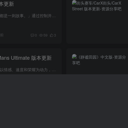
版本更新
❄
游戏介绍 「每段人生都是一则故事。」通过控制并观察'Zois'，你可以创造出一段属于你的，独一无二的人生。 利用 inZOI 易用的工具，可以自定义角色，建造房屋，在沉浸式的模拟体验中，过上梦想...
天前
0
59
3
ns Ultimate 版本更新
游戏介绍 勒芒的故事以情感、速度和荣耀为动力，永不止歇。《勒芒终极赛》是国际汽联世界耐力锦标赛和勒芒 24 小时耐力赛的官方游戏。 游戏视频 游戏截图 包含DLC • Le Mans Ultimate - BMW M ...
天前
0
17
14
文版
游戏介绍 《往左一点》是一款轻松有趣的整理类益智游戏。你需要将各类家居物品分类、叠放并归置整齐，让一切井井有条。不过要小心——那只淘气的猫咪总爱在你整理时偷偷捣乱，给你的收纳挑战增...