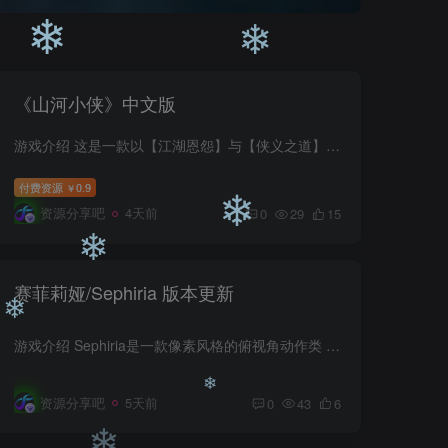
《山河小侠》中文版
❄
❄
游戏介绍 这是一款以【江湖恩怨】与【侠义之道】为核心的【回合制】【武侠】角色扮演游戏，玩家将化身初入江湖的无名侠客，潜心修炼各类内功心法与外功招式，解锁剑、刀、拳、掌等不同武学流派...
付费资源
0.9
￥
资源分享吧
4天前
0
29
15
赛菲莉娅/Sephiria 版本更新
❄
游戏介绍 Sephiria是一款像素风格的俯视角动作类 Roguelite 游戏。沿着高塔向下,遇见各种动物,收集各种护身符和神器以变得更强大。 玩家将扮演塔顶村庄里的一只兔子,必须改变这座注定毁灭的高塔...
❄
资源分享吧
5天前
0
43
6
❄