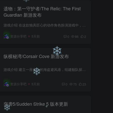
遗物：第一守护者/The Relic: The First
❄
Guardian 新游发布
❄
游戏介绍 在这款独具匠心的动作角色扮演游戏中，开启一场东方奇幻世界的英雄史诗冒险。 游戏视频 游戏截图 版本介绍 Build.24490698|容量28.55GB|官方简体中文|支持键盘.鼠标.手柄
资源分享吧
5天前
0
86
2
纵横秘湾/Corsair Cove 新游发布
游戏介绍 建立一座庞大的海盗避风港，组建舰队探索广阔海域，挑战王权让海盗时代得以延续！从麦酒到燧发手枪，从无名喽啰到侠盗剑客，你需要驾驭复杂的生产链，号令一群桀骜不驯的船员，方能称...
❄
资源分享吧
5天前
0
75
23
❄
突袭5/Sudden Strike 5 版本更新