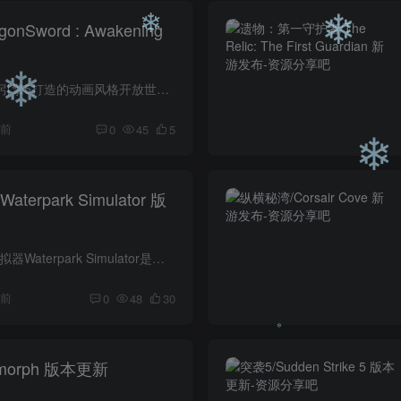
nSword : Awakening
❄
游戏介绍 探索由虚幻引擎5打造的动画风格开放世界——奥尔维斯大陆！招募个性十足的伙伴，施展华丽的异常状态联携战斗，踏上拯救世界、对抗沉睡60年后再度苏醒的龙的伟大旅程。 游戏视频 游戏截...
❄
❄
天前
0
45
5
❄
erpark Simulator 版
❄
游戏介绍 水上乐园模拟器Waterpark Simulator是一款创意经营模拟游戏，玩家将亲手设计刺激的水滑梯，利用布娃娃物理系统制造欢乐混乱，同时管理员工与设施。从零打造专属水上乐园，把疯狂创意变...
天前
0
48
30
morph 版本更新