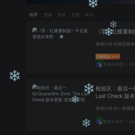
排序
更新
浏览
点赞
评论
❄
❄
《零：红蝶重制
❄
❄
付费资源
0.9
￥
❄
资源分享吧
4
❄
检疫区：最后一站/Qu
Last Check 
❄
❄
资源分享吧
4
❄