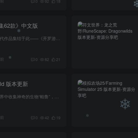
❄
天前
0
92
18
❄
集62款》中文版
游戏介绍 开罗游戏历代作品集结于此——《开罗游戏Steam特别大合集》重磅登场！一部收录系列经典之作的终极典藏，既是犒劳每一位开罗粉丝的诚意盛宴，更是堪称“上等乔迁贺礼”的匠心之选。 游...
天前
0
82
21
❄
rld 版本更新
❄
游戏介绍 在广阔的世界中收集神奇的生物“帕鲁”，派他们进行战斗、建造、做农活，工业生产等，这是一款支持多人游戏模式的全新开放世界生存制作游戏。 游戏视频 游戏截图 版本介绍 v1.0.2.1009...
天前
0
42
19
❄