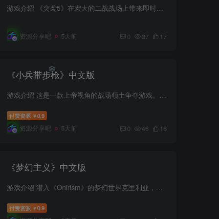
游戏介绍 《突袭5》在宏大的二战战场上带来即时战术体验。海量战术选择和超过300种可玩单位，为你在欧洲与北非历史战场上的25个战役任务中实现目标，开辟了多种途径。 游戏视频 游戏截图 包含DL...
资源分享吧
5天前
❄
0
37
17
❄
《小兵带步枪》中文版
游戏介绍 这是一款上帝视角的战场领土争夺游戏。每次新开游戏都是随机的战场格局，不同的开场格局也会产生不一样的整体难度。 相互攻防的两支国家军队，你可以选择为哪边效力。你扮演的只是一个...
付费资源
0.9
￥
❄
资源分享吧
5天前
0
46
16
《梦幻主义》中文版
游戏介绍 潜入《Onirism》的梦幻世界克里利亚，化身小女孩卡罗尔，为寻找失踪的玩偶邦邦踏上魔法之旅。你将解锁千奇百怪的古怪道具与狂野武器，穿越色彩斑斓的奇幻国度，与形形色色的敌人展开惊...
付费资源
0.9
￥