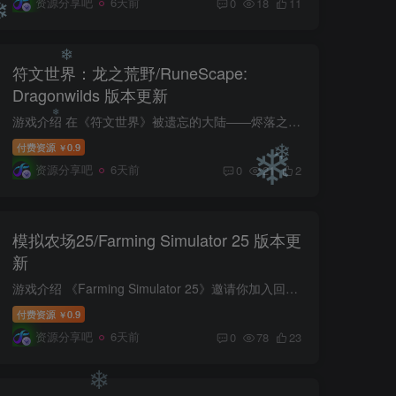
资源分享吧
6天前
0
18
11
符文世界：龙之荒野/RuneScape:
Dragonwilds 版本更新
❄
游戏介绍 在《符文世界》被遗忘的大陆——烬落之地，龙族已然苏醒。在这款多人合作生存冒险游戏中，收集资源、建造家园、修炼技能、打造道具。唯有精通生存之道、揭开远古秘辛，才有资格直面凶...
❄
付费资源
0.9
￥
资源分享吧
6天前
0
21
2
❄
❄
模拟农场25/Farming Simulator 25 版本更
❄
新
游戏介绍 《Farming Simulator 25》邀请你加入回报丰厚的农场生活，无论你是独自游戏，还是多人合作，你都将打造属于你的农场！ 游戏视频 游戏截图 包含DLC • Farming Simulator 25: MacDon Pa...
付费资源
0.9
￥
资源分享吧
6天前
0
78
23