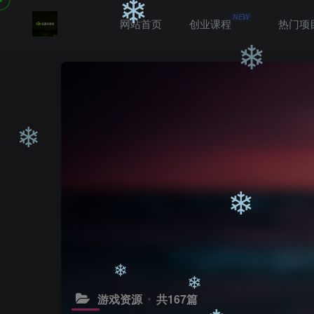
❄
NEW
网站首页
创业课程
热门项
❄
❄
❄
❄
❄
游戏资源
共167篇