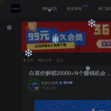
❄
NEW
网站首页
创业课程
热门项
❄
❄
❄
❄
首页
网站公告
正文
❄
白菜价解锁20000+N个赚钱机
❄
资源分享吧
1年前更新
❄
❄