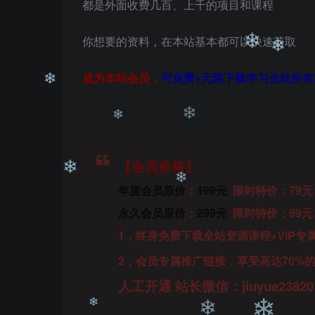
都是外面收费几百、上千的项目和课程
❄
你想要的资料，在本站基本都可以快速获取
❄
成为本站会员，
可免费+无限下载学习全站所有
❄
❄
【会员价格】
年度会员原价
：
199元
限时特价：79元
❄
永久会员原价
：
299元
限时特价：99元
❄
❄
1，终身免费下载全站资源课程+VIP专
2，会员专属推广链接，享受高达70%
❄
❄
人工开通 站长微信：jiuyue2382