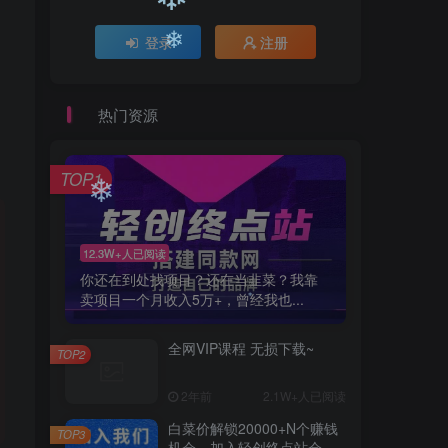
登录
注册
热门资源
❄
TOP1
❄
12.3W+人已阅读
你还在到处找项目？还在当韭菜？我靠
卖项目一个月收入5万+，曾经我也...
❄
全网VIP课程 无损下载~
TOP2
2年前
2.1W+人已阅读
白菜价解锁20000+N个赚钱
TOP3
机会，加入轻创终点站会