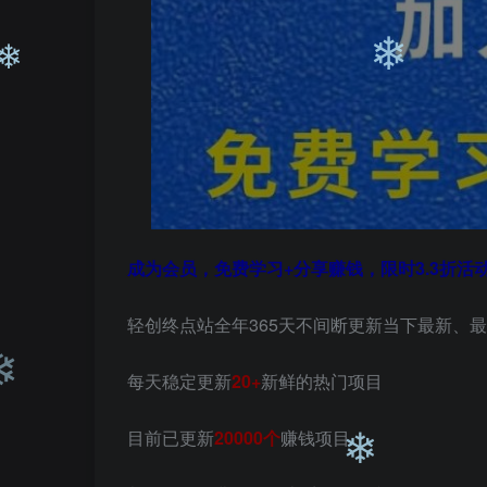
❄
❄
成为会员，免费学习+分享赚钱，限时3.3折活
轻创终点站全年365天不间断更新当下最新、
每天稳定更新
20+
新鲜的热门项目
目前已更新
20000个
赚钱项目