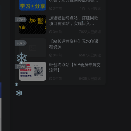
❄
员，全站资源免费学习。
3年前
1W+人已阅读
加盟轻创终点站，搭建同款
TOP4
项目资源站，实现日入
2000+
3年前
7022人已阅读
【站长运营资料】无水印课
TOP5
程资源
3年前
6587人已阅读
轻创终点站【VIP会员专属交
TOP6
❄
流群】
3年前
6435人已阅读
❄
❄