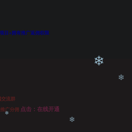
❄
❄
项目+拥有推广返佣权限
属交流群
❄
点击：在线开通
的推广分佣
❄
0