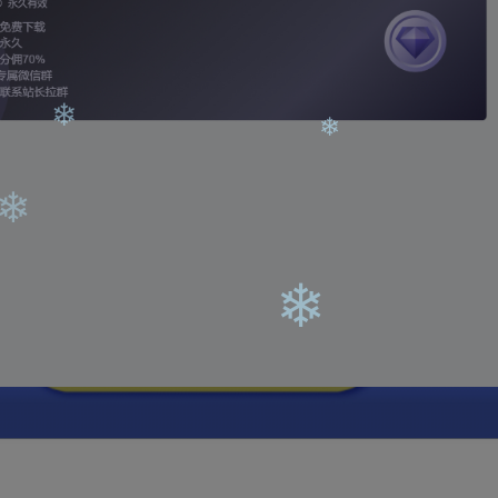
❄
❄
❄
❄
❄
❄