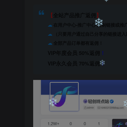
【
全站产品推广返佣
】
☁
在用户中心-推广中心-复制链接或推
☁
（只要用户通过自己分享的链接进入
❄
❄
❄
☁
全部产品订单都有返佣！
VIP年度会员 50%返佣
！
❄
VIP永久会员 70%返佣
！
❄