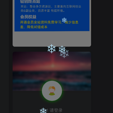
❄
❄
❄
❄
❄
❄
HI！请登录