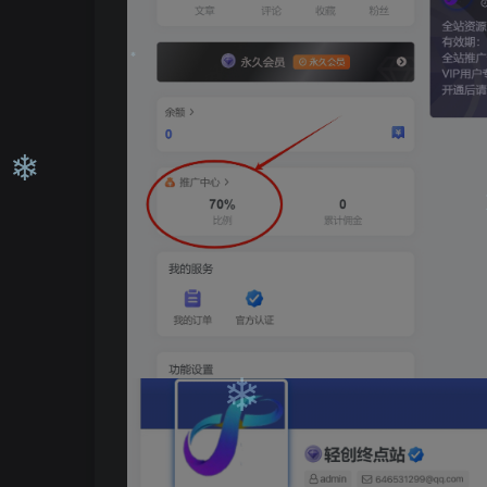
❄
❄
❄