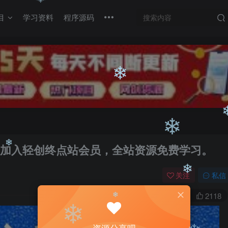
❄
目
学习资料
程序源码
❄
❄
❄
会，加入轻创终点站会员，全站资源免费学习。
关注
私信
❄
❄
0
1W+
2118
❄