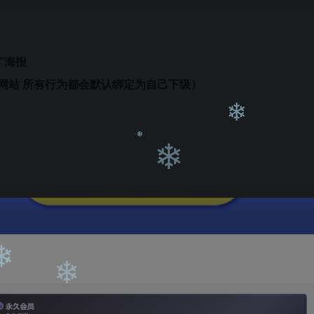
广海报
❄
❄
网站 所有行为都会默认绑定为自己下级）
❄
❄
❄