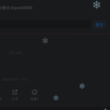
 jiuyue23820
❄
❄
提交
THE END
❄
喜欢就支持一下吧
8
分享
收藏
1
❄