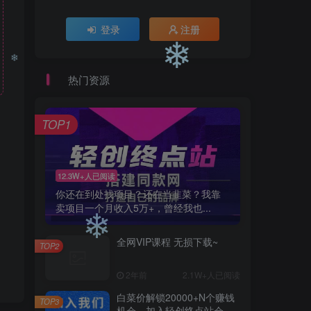
❄
登录
注册
热门资源
❄
❄
TOP1
12.3W+人已阅读
你还在到处找项目？还在当韭菜？我靠
卖项目一个月收入5万+，曾经我也...
全网VIP课程 无损下载~
TOP2
❄
2年前
2.1W+人已阅读
白菜价解锁20000+N个赚钱
TOP3
机会，加入轻创终点站会