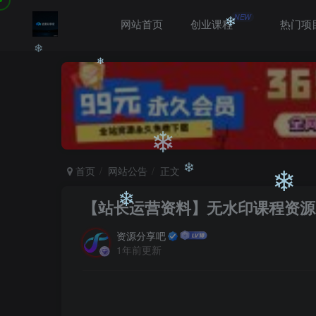
NEW
网站首页
创业课程
热门项
❄
❄
❄
首页
网站公告
正文
❄
【站长运营资料】无水印课程资源
❄
资源分享吧
❄
1年前更新
❄