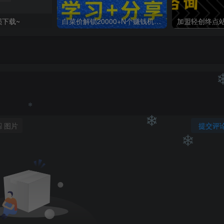
损下载~
白菜价解锁20000+N个赚钱机会，加入轻创终点站会员，全站资源免费学习。
图片
提交评
❄
❄
❄