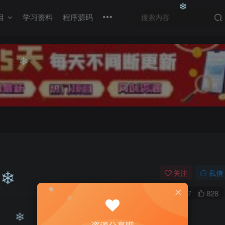
❄
目
学习资料
程序源码
❄
❄
❄
❄
关注
私信
0
6587
828
❄