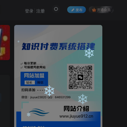
❄
发布
开通会员
登录
注册
❄
❄
❄
❄