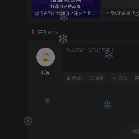
你还在到处找项目？还在当韭菜？我靠卖项目一个月收入5万+，曾经我也是个失败者。
全网VIP课程 无
评论
抢沙发
❄
❄
昵称
❄
昵称
表情
代码