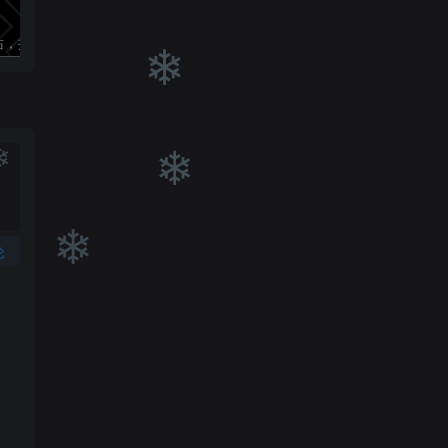
❄
加盟轻创终点站，搭建同款项目资源站，实现日入2000+
【站长运营资料】无水印课程资源
❄
❄
❄
论
❄