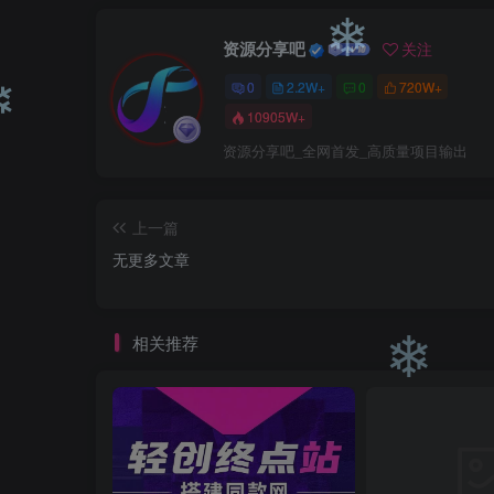
❄
❄
❄
资源分享吧
关注
0
2.2W+
0
720W+
❄
10905W+
资源分享吧_全网首发_高质量项目输出
❄
上一篇
无更多文章
相关推荐
❄