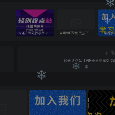
❄
❄
你还在到处找项目？还在当韭菜？我靠卖项目一个月收入5万+，曾经我也是个失败者。
全网VIP课程 无损下载~
❄
下一
轻创终点站【VIP会员专属交流
❄
❄
❄
❄