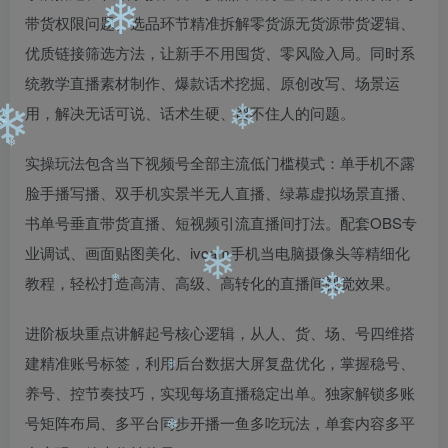
❄
带货权限问题。选品环节精准拆解零货源无货源带货逻辑、
优质链接筛选方法，让新手不用囤货、零风险入局。同时系
❄
统教学直播素材制作、爆款话术挖掘、原创改写、场景运
用，解决无话可说、话术生硬、留不住人的问题。
实操玩法包含当下视频号全部主流低门槛模式：单手机不露
❄
❄
❄
脸手播写播、双手机实景半无人直播、绿幕虚拟场景直播、
❄
书单号垂直带货直播、短视频引流直播间打法。配套OBS专
业调试、画面贴图美化、ivcam手机当电脑摄像头等精细化
教程，轻松打造高清、高级、高转化的直播间视觉效果。
❄
进阶板块重点讲解起号核心逻辑，从人、货、场、号四维搭
❄
❄
建精准账号标签，利用后台数据大屏复盘优化，掌握稳号、
养号、控节奏技巧，实现每场直播稳定出单。独家解锁多账
号矩阵布局、多平台同步开播一鱼多吃玩法，单套内容多平
❄