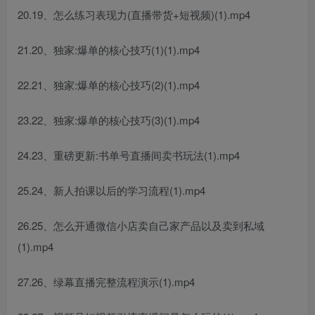
20.19、怎么练习表现力(直播带货+短视频)(1).mp4
21.20、独家:爆单的核心技巧(1)(1).mp4
22.21、独家:爆单的核心技巧(2)(1).mp4
23.22、独家:爆单的核心技巧(3)(1).mp4
24.23、重磅更新:书单号直播间卖书玩法(1).mp4
25.24、新人拍课以后的学习流程(1).mp4
26.25、怎么开通微信小店卖自己家产品以及卖到私域
(1).mp4
27.26、绿幕直播完整流程演示(1).mp4