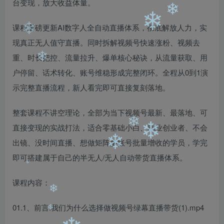
台变现，放大收益体量。
❄
课程重磅更新AI数字人全自动直播体系，彻底解放人力，实
❄
❄
现真正无人值守直播。同时拆解视频号快速涨粉、视频去
❄
重、时长把控、流量拉升、爆单核心秘诀，从流量获取、用
户停留、话术转化、账号维稳形成完整闭环。全程从0到1演
示完整直播流程，新人看完即可直接复刻落地。
❄
整套课程不讲空理论，全部为当下视频号最新、最落地、可
直接变现的实战打法，适合零基础小白、副业创业者、不会
出镜、没时间直播、想做矩阵多账号批量增收的学员，学完
❄
❄
即可搭建属于自己的半无人/无人自动带货直播体系。
❄
课程内容：
❄
01.1、前言:我们为什么选择做视频号绿幕直播带货(1).mp4
❄