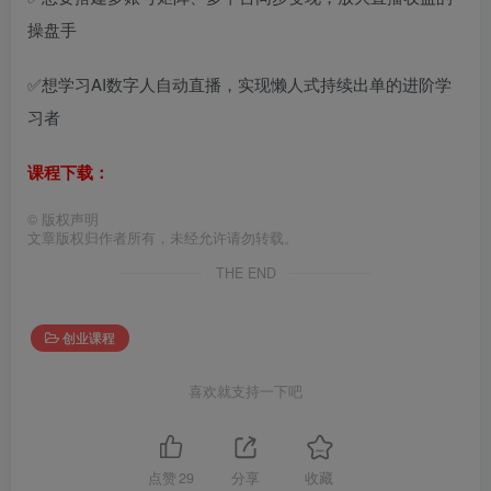
操盘手
✅想学习AI数字人自动直播，实现懒人式持续出单的进阶学
习者
课程下载：
©
版权声明
文章版权归作者所有，未经允许请勿转载。
THE END
创业课程
喜欢就支持一下吧
点赞
29
分享
收藏