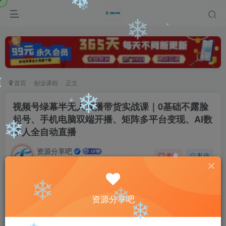
❄
❄
❄
❄
首页
创业课程
正文
视频号绿幕半无人直播带货实战课｜0基础不露脸
❄
起号、手机电脑双端开播、矩阵多平台变现、AI数
❄
字人全自动直播
❄
资源分享吧
❄
关注
私信
30天前发布
0
101
29
免费资源
❄
资源分享吧
视频号绿幕半无人直播带货实战课｜0基础不露脸起号、手机电脑双端开播、矩阵多平台变现、AI数字人全自动直播
❄
此内容为免费资源，请登录后查看