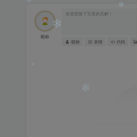
❄
❄
❄
昵称
昵称
表情
代码
❄
❄
❄