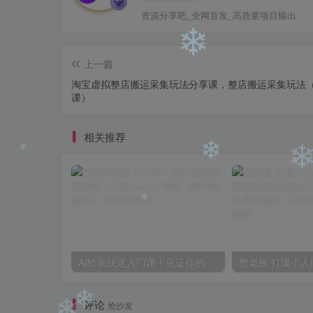
资源分享吧_全网首发_高质量项目输出
上一篇
淘宝虚拟整店搬运采集玩法分享课，整店搬运采集玩法（
❄
课）
相关推荐
❄
❄
AI绘画快速入门课！见证你的惊世画作！midjourney,SDS（26节视频课）
❄
评论
抢沙发