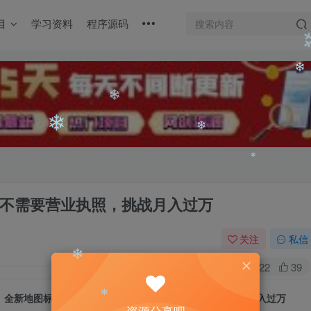
❄
目
学习资料
程序源码
❄
❄
❄
❄
不需要营业执照，挑战月入过万
❄
关注
私信
0
2522
39
全新地图标注教程，简单易上手，不需要营业执照，挑战月入过万