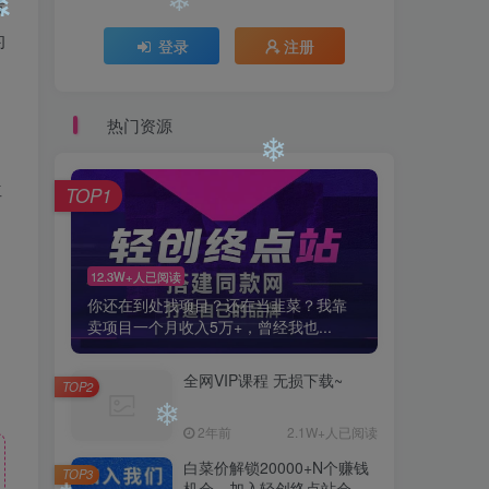
者
的
登录
注册
❄
❄
热门资源
位
TOP1
❄
12.3W+人已阅读
你还在到处找项目？还在当韭菜？我靠
卖项目一个月收入5万+，曾经我也...
全网VIP课程 无损下载~
TOP2
2年前
2.1W+人已阅读
白菜价解锁20000+N个赚钱
TOP3
机会，加入轻创终点站会