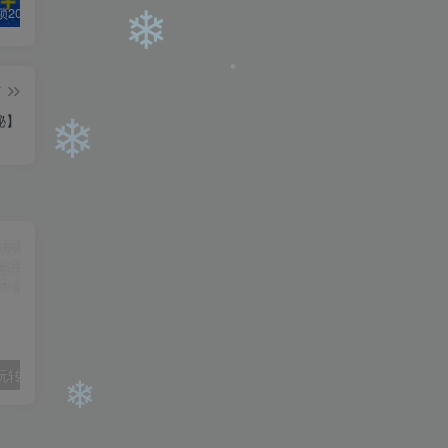
白菜价解锁20000+N个赚钱机会，加入轻创终点站会员，全站资源免费学习。
加盟轻创终点站，搭建同款项目资源站，实现日入2000+
【站长运营资料】无水印课程资源
❄
篇
秘】
❄
❄
玺承·电商企业玩转抖音电商系列课，6大维度，6位老师，线上揭秘抖音商家入局SOP
（10401期）大佬手游全新玩法，轻松日入几张，风口信息差玩法，当天见收益，小白一… admin的头像-飓风网创资源站 admin