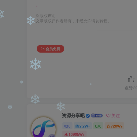
©
版权声明
❄
文章版权归作者所有，未经允许请勿转载。
❄
❄
会员免费
❄
点赞
3
❄
❄
资源分享吧
关注
❄
0
2.2W+
0
720W+
❄
❄
10905W+