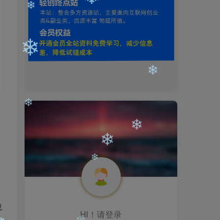
❄
❄
❄
❄
❄
❄
❄
❄
息
HI！请登录