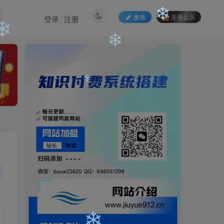
发布
开通会员
登录
注册
❄
❄
❄
❄
❄