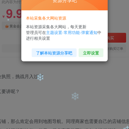
资源分享吧
此内容为付费阅读，请付费后查看
❄
9.9
99
￥
￥
❄
本站采集各大网站资源
免费
免费
黄金会员
钻石会员
本站资源采集各大网站，每天更新
管理员可在
主题设置-常用功能-弹窗通知
中
立即购买
进行相关设置
❄
您当前未登录！建议登陆后购买，可保存购买订单
了解本站资源分享吧
立即设置
又要讲呢？
❄
❄
店铺，那么肯定会用到地图导航。同理商家也需要自己的店铺信