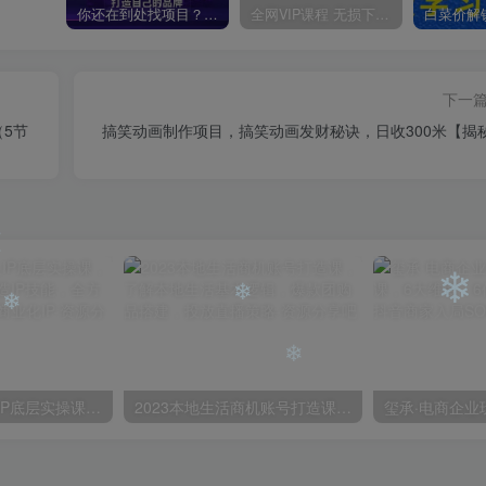
你还在到处找项目？还在当韭菜？我靠卖项目一个月收入5万+，曾经我也是个失败者。
全网VIP课程 无损下载~
下一
5节
搞笑动画制作项目，搞笑动画发财秘诀，日收300米【揭
❄
❄
❄
❄
蟹老板·打爆个人IP底层实操课，教你成熟专业的打造IP技能，全方位带你做成一个能商业化IP
2023本地生活商机账号打造课，​了解本地生活基本逻辑，爆款团购品搭建，投放直播策略
❄