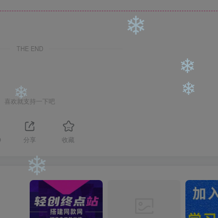
❄
❄
THE END
❄
❄
喜欢就支持一下吧
❄
❄
9
分享
收藏
❄