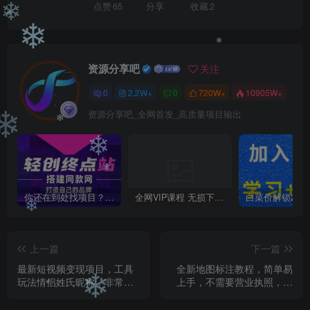
点赞
65
分享
收藏
2
❄
❄
❄
❄
资源分享吧
关注
0
2.2W+
0
720W+
10905W+
资源分享吧_全网首发_高质量项目输出
❄
❄
❄
❄
你还在到处找项目？还在当韭菜？我靠卖项目一个月收入5万+，曾经我也是个失败者。
全网VIP课程 无损下载~
❄
上一篇
下一篇
最新短视频变现项目，工具
全新地图标注教程，简单易
玩法情侣姓氏昵称，非常的
上手，不需要营业执照，挑
简单暴力，适合宝妈学生兼
战月入过万
职做【详细教程】
❄