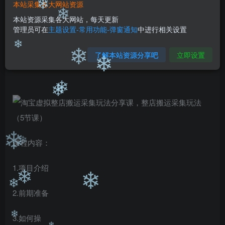
99
￥
￥
本站采集各大网站资源
❄
免费
免费
❄
本站资源采集各大网站，每天更新
黄金会员
钻石会员
❄
管理员可在
主题设置-常用功能-弹窗通知
中进行相关设置
立即购买
了解本站资源分享吧
立即设置
您当前未登录！建议登陆后购买，可保存购买订单
❄
❄
❄
❄
❄
课程内容：
❄
❄
1.项目介绍
❄
❄
2.前期准备
❄
3.如何操