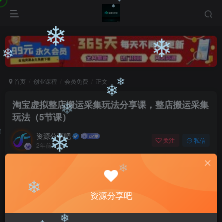
❄
❄
❄
❄
❄
❄
首页
创业课程
会员免费
正文
❄
❄
淘宝虚拟整店搬运采集玩法分享课，整店搬运采集
玩法（5节课）
❄
资源分享吧
关注
私信
2年前发布
❄
❄
0
455
65
付费阅读
❄
淘宝虚拟整店搬运采集玩法分享课，整店搬运采集玩法（5节课）
资源分享吧
❄
此内容为付费阅读，请付费后查看
9.9