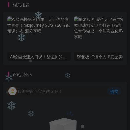
❄
相关推荐
❄
❄
AI绘画快速入门课！见证你的惊世画作！midjourney,SDS（26节视频课）
❄
评论
抢沙发
❄
❄
欢迎您留下宝贵的见解！
提交
❄
❄
❄