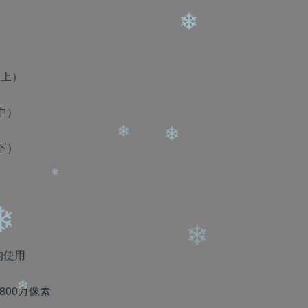
❄
（上）
中）
❄
下）
❄
❄
的使用
❄
800万像素