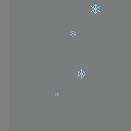
❄
❄
❄
❄
❄