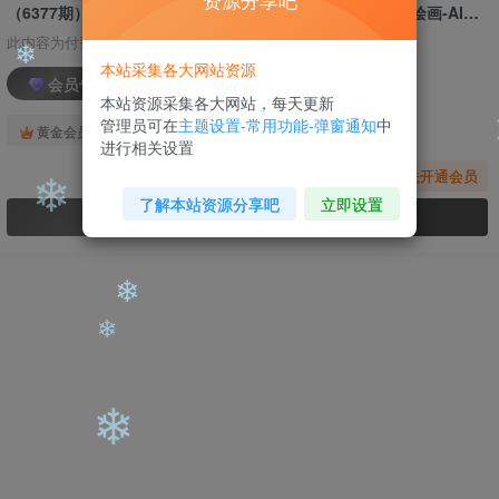
资源分享吧
（6377期）midjourney新手入门基础，AI摄影+AI设计+AI绘画-AIGC作图（59节课时）
此内容为付费阅读，请付费后查看
本站采集各大网站资源
❄
会员专属资源
本站资源采集各大网站，每天更新
管理员可在
主题设置-常用功能-弹窗通知
中
免费
免费
❄
黄金会员
钻石会员
❄
进行相关设置
您暂无购买权限，请先开通会员
了解本站资源分享吧
立即设置
开通会员
❄
❄
❄
❄