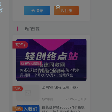
登录
注册
❄
热门资源
❄
❄
❄
TOP1
12.3W+人已阅读
你还在到处找项目？还在当韭菜？我靠
卖项目一个月收入5万+，曾经我也...
全网VIP课程 无损下载~
TOP2
2年前
2.1W+人已阅读
白菜价解锁20000+N个赚钱
TOP3
机会，加入轻创终点站会