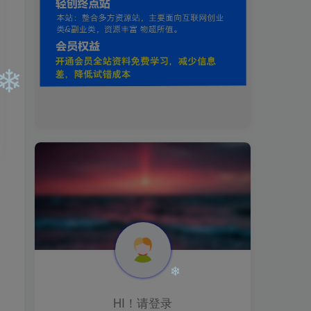
❄
HI！请登录