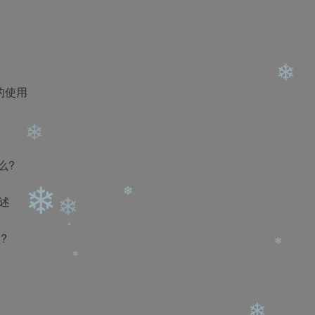
❄
❄
❄
令的使用
么?
❄
描述
❄
?
❄
❄