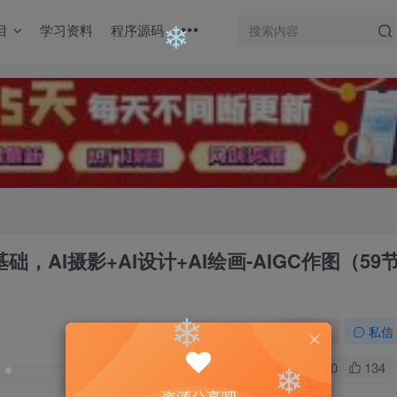
目
学习资料
程序源码
❄
❄
门基础，AI摄影+AI设计+AI绘画-AIGC作图（59
关注
私信
0
1970
134