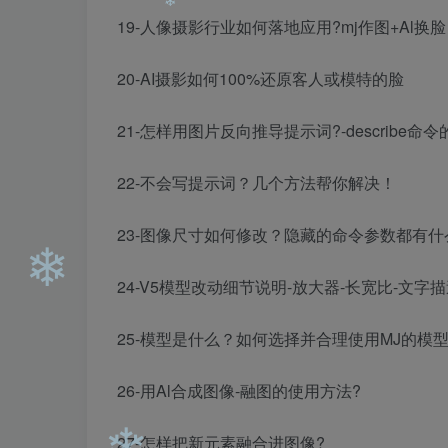
❄
❄
19-人像摄影行业如何落地应用?mj作图+Al换脸
20-AI摄影如何100%还原客人或模特的脸
21-怎样用图片反向推导提示词?-describe命
❄
22-不会写提示词？几个方法帮你解决！
23-图像尺寸如何修改？隐藏的命令参数都有什
24-V5模型改动细节说明-放大器-长宽比-文字
25-模型是什么？如何选择并合理使用MJ的模型
26-用Al合成图像-融图的使用方法?
❄
27-怎样把新元素融合进图像?