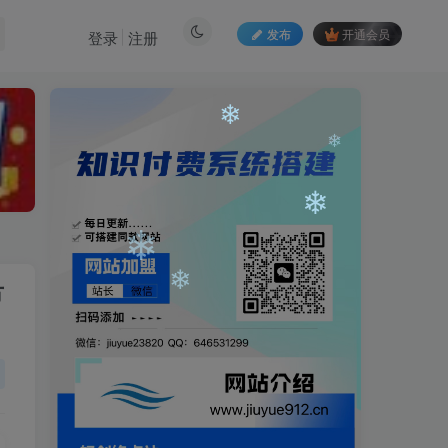
发布
开通会员
登录
注册
❄
节
❄
❄
❄
❄