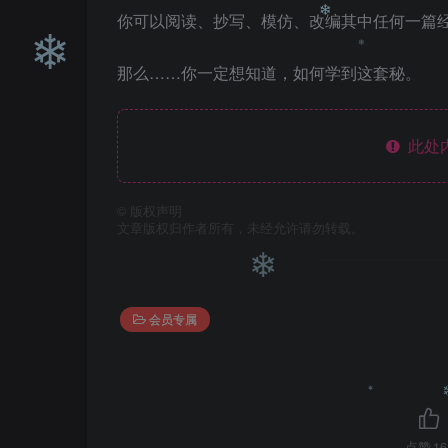
❄
你可以阅读、抄写、模仿、改编其中任何一篇
那么……你一定想知道，如何学到这套秘。
❄
❄
此处
❄
©
版权声明
文章版权归作者所有，未经允许请勿转载。
会员专属
❄
点赞
16