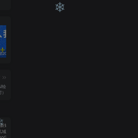
❄
❄
❄
白菜价解锁20000+N个赚钱机会，加入轻创终点站会员，全站资源免费学习。
加盟轻创终点站，搭建同款项目资源站，实现日入2000+
【站长运营资料】无水印课程资源
篇
AI绘
时）