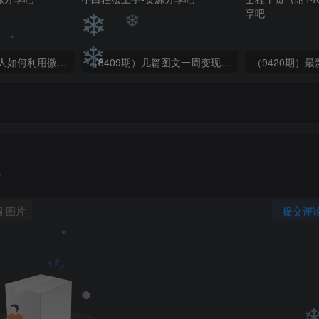
❄
❄
❄
（6215期）一个人如何利用微信群自动群发引流，一星期装满200个群，日入500+
（8409期）几篇图文一周变现1500＋，深度拆解面试掘金项目，小白轻松上手
❄
❄
❄
❄
图片
提交评
❄
❄