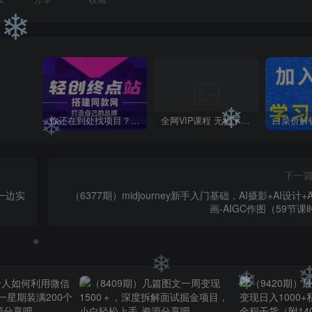
❄
你还在到处找项目？还在当韭菜？我靠卖项目一个月收入5万+，曾经我也是个失败者。
全网VIP课程 无损下载~
❄
下一
❄
一边实
（6377期）midjourney新手入门基础，AI摄影+AI设计+
画-AIGC作图（59节课