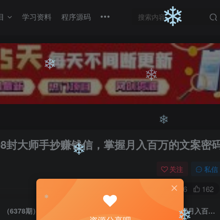
目
学习资料
程序源码
❄
❄
❄
❄
 108封大师手抄赚钱信，掌握月入百万的文案密
❄
关注
私信
0
2436
162
❄
（6378期）杀手 文案 疯狂变现 108封大师手抄赚钱信，掌握月入百万的文案密码