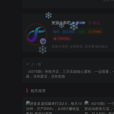
❄
❄
资源分享吧
关注
0
2.2W+
0
720W+
❄
10905W+
资源分享吧_全网首发_高质量项目输出
❄
❄
上一篇
❄
（6375期）闲鱼开店，三天实操核心课程，一边观看，
操，没有废话，没有套路
相关推荐