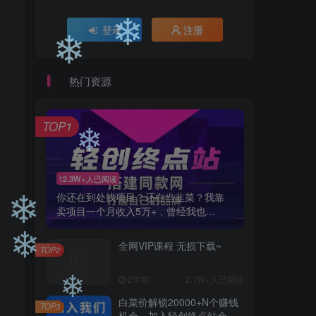
登录
注册
热门资源
❄
❄
TOP1
12.3W+人已阅读
❄
你还在到处找项目？还在当韭菜？我靠
卖项目一个月收入5万+，曾经我也...
全网VIP课程 无损下载~
TOP2
❄
2年前
2.1W+人已阅读
❄
白菜价解锁20000+N个赚钱
TOP3
机会，加入轻创终点站会