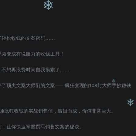
❄
❄
❄
❄
❄
了轻松收钱的文案密码……
视频变成有说服力的收钱工具！
，不想再浪费时间自我摸索了……
了顶尖文案大师们的文案——疯狂变现的108封大师手抄赚钱
大师疯狂收钱的实战销售信，编辑而成，价值非常巨大。
❄
间，让你快速掌握撰写销售文案的秘诀。