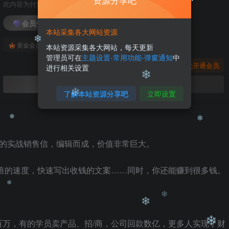
资源分享吧
此内容为付费阅读，请付费后查看
会员专属资源
本站采集各大网站资源
❄
❄
免费
免费
黄金会员
钻石会员
本站资源采集各大网站，每天更新
管理员可在
主题设置-常用功能-弹窗通知
中
您暂无购买权限，请先开通会员
进行相关设置
开通会员
了解本站资源分享吧
立即设置
❄
❄
❄
钱的实战销售信，编辑而成，价值非常巨大。
❄
0倍的速度，快速写出收钱的文案……同时，你还能赚到很多钱。
❄
万，有的学员卖产品、招/商，公司回款数亿，更多人实现了财