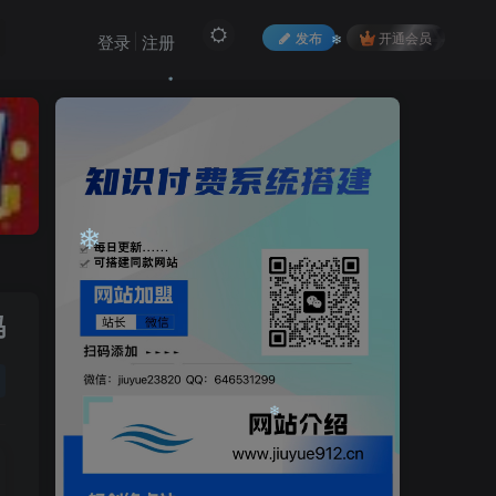
❄
发布
开通会员
登录
注册
❄
❄
码
❄