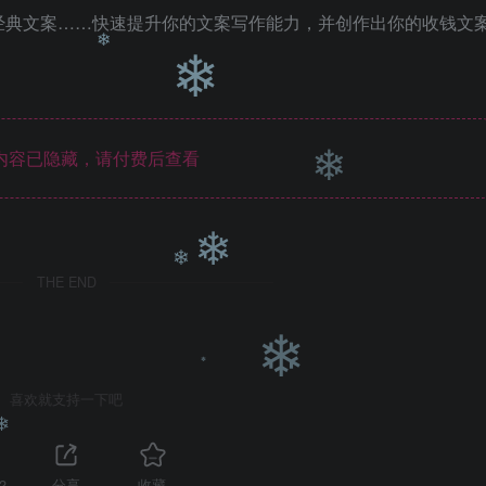
❄
经典文案……快速提升你的文案写作能力，并创作出你的收钱文
❄
内容已隐藏，请付费后查看
❄
❄
THE END
❄
❄
喜欢就支持一下吧
❄
2
分享
收藏
❄