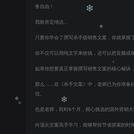
务自由！
❄
我敢肯定地说…
❄
只要你学会了撰写杀手级销售文案，你就掌握
你不仅可以用纯文字来收钱，还可以把音频或
❄
如果你想要真正掌握撰写销售文案的核心秘诀
那么……在《杀手文案》中，老师已为你准备好
信。
❄
也是老师，耗时6个月，精心挑选的国外营销
向顶尖文案高手学习，能够帮你节省摸索的时
❄
❄