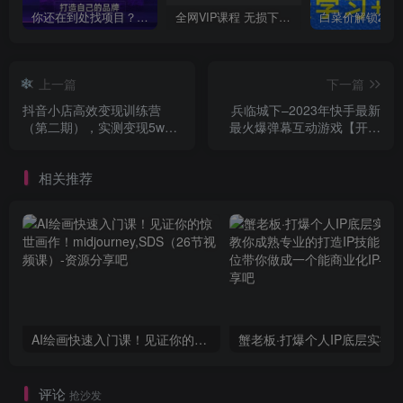
❄
你还在到处找项目？还在当韭菜？我靠卖项目一个月收入5万+，曾经我也是个失败者。
全网VIP课程 无损下载~
上一篇
下一篇
抖音小店高效变现训练营
兵临城下–2023年快手最新
❄
（第二期），实测变现5w，
最火爆弹幕互动游戏【开播
日入1000【揭秘】
教程+对接报白开通直播权
限】
相关推荐
AI绘画快速入门课！见证你的惊世画作！midjourney,SDS（26节视频课）
评论
抢沙发