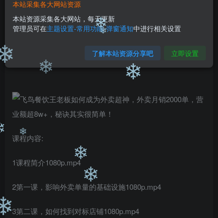
99
￥
￥
本站采集各大网站资源
免费
免费
本站资源采集各大网站，每天更新
黄金会员
钻石会员
管理员可在
主题设置-常用功能-弹窗通知
中进行相关设置
❄
立即购买
❄
了解本站资源分享吧
立即设置
您当前未登录！建议登陆后购买，可保存购买订单
❄
❄
❄
课程内容:
❄
❄
1课程简介1080p.mp4
❄
❄
2第一课，影响外卖单量的基础设施1080p.mp4
3第二课，如何找到对标店铺1080p.mp4