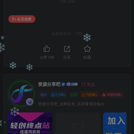
❄
THE END
会员免费
喜欢就支持一下吧
❄
❄
❄
点赞
188
分享
收藏
❄
❄
资源分享吧
关注
0
2.2W+
0
720W+
10905W+
资源分享吧_全网首发_高质量项目输出
❄
❄