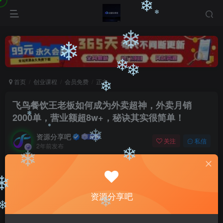
❄
❄
❄
❄
❄
❄
❄
首页
创业课程
会员免费
正文
❄
飞鸟餐饮王老板如何成为外卖超神，外卖月销
2000单，营业额超8w+，秘诀其实很简单！
❄
资源分享吧
关注
私信
❄
2年前发布
❄
0
2273
188
❄
❄
付费阅读
飞鸟餐饮王老板如何成为外卖超神，外卖月销2000单，营业额超8w+，秘诀其实很简单！
❄
资源分享吧
此内容为付费阅读，请付费后查看
9.9
❄
❄