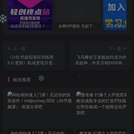
❄
❄
你还在到处找项目？还在当韭菜？我靠卖项目一个月收入5万+，曾经我也是个失败者。
全网VIP课程 无损下载~
上一篇
下一篇
《小红书虚拟项目训练营
飞鸟餐饮王老板如何成为外
2.0-更新》私域变现月变现
卖超神，外卖月销2000单，
2W+附配套资料+培训课程
营业额超8w+，秘诀其实很
简单！
相关推荐
❄
❄
AI绘画快速入门课！见证你的惊世画作！midjourney,SDS（26节视频课）