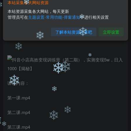
99
￥
￥
本站采集各大网站资源
❄
免费
免费
本站资源采集各大网站，每天更新
黄金会员
钻石会员
❄
管理员可在
主题设置-常用功能-弹窗通知
中进行相关设置
立即购买
❄
了解本站资源分享吧
立即设置
您当前未登录！建议登陆后购买，可保存购买订单
❄
❄
❄
❄
❄
❄
❄
课程内容：
❄
第一课.mp4
第二课.mp4
❄
❄
第三课.mp4