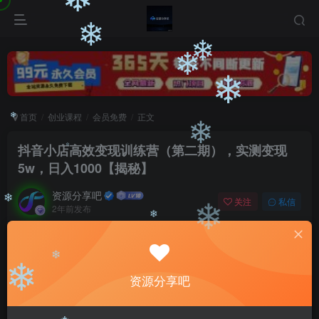
❄
❄
❄
❄
❄
首页
创业课程
会员免费
正文
❄
❄
抖音小店高效变现训练营（第二期），实测变现
5w，日入1000【揭秘】
❄
资源分享吧
关注
私信
2年前发布
❄
❄
0
2055
97
❄
付费阅读
抖音小店高效变现训练营（第二期），实测变现5w，日入1000【揭秘】
❄
资源分享吧
❄
此内容为付费阅读，请付费后查看
9.9