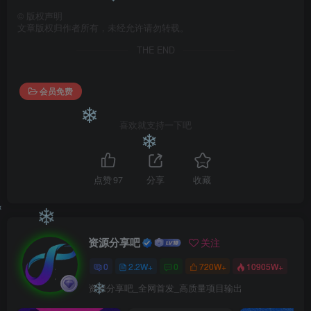
©
版权声明
❄
文章版权归作者所有，未经允许请勿转载。
THE END
会员免费
喜欢就支持一下吧
❄
❄
点赞
97
分享
收藏
❄
❄
资源分享吧
关注
❄
0
2.2W+
0
720W+
10905W+
资源分享吧_全网首发_高质量项目输出