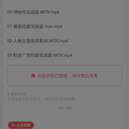
50-博物馆实战篇.MOV.mp4
51-服装拍摄实操篇.mov.mp4
52-人物主题竖屏案例.MOV.mp4
53-鞋业厂房拍摄实战篇.MOV.mp4
此处内容已隐藏，请付费后查看
©
版权声明
文章版权归作者所有，未经允许请勿转载。
THE END
会员免费