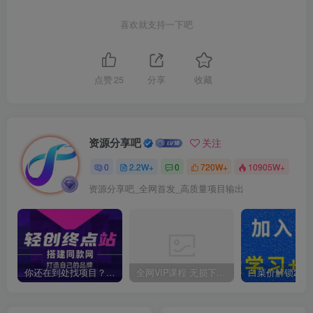
喜欢就支持一下吧
点赞
25
分享
收藏
资源分享吧
关注
0
2.2W+
0
720W+
10905W+
资源分享吧_全网首发_高质量项目输出
你还在到处找项目？还在当韭菜？我靠卖项目一个月收入5万+，曾经我也是个失败者。
全网VIP课程 无损下载~