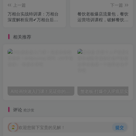
上一篇
下一篇
万相台实战特训课：万相台
餐饮老板爆店流量包，餐饮
深度解析应用✔万相台后台
运营培训课程，破解餐饮店
解析✔万相台优质资源位
老板流量焦虑
相关推荐
AI绘画快速入门课！见证你的惊世画作！midjourney,SDS（26节视频课）
评论
抢沙发
欢迎您留下宝贵的见解！
提交