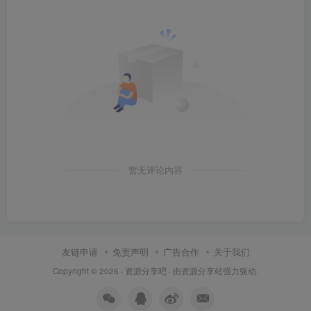
暂无评论内容
友链申请
免责声明
广告合作
关于我们
Copyright © 2026 ·
资源分享吧
· 由
资源分享站
强力驱动.