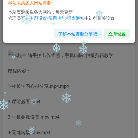
❄
❄
本站采集各大网站资源
免费
免费
黄金会员
钻石会员
本站资源采集各大网站，每天更新
立即购买
管理员可在
主题设置-常用功能-弹窗通知
中进行相关设置
❄
❄
❄
您当前未登录！建议登陆后购买，可保存购买订单
了解本站资源分享吧
立即设置
❄
❄
❄
❄
课程内容：
❄
1-校长学习心得分享.mp4.mp4
2-课前必看.mp4
❄
❄
❄
❄
3-手机参数设置.mov.mp4
4-无缝转场.mov.mp4
❄