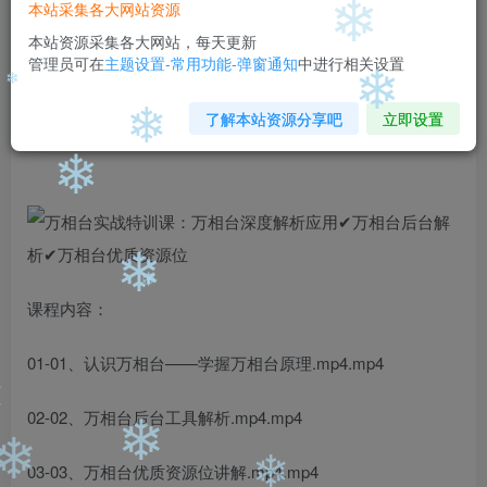
99
￥
￥
本站采集各大网站资源
❄
免费
免费
本站资源采集各大网站，每天更新
黄金会员
钻石会员
管理员可在
主题设置-常用功能-弹窗通知
中进行相关设置
立即购买
❄
了解本站资源分享吧
立即设置
❄
您当前未登录！建议登陆后购买，可保存购买订单
❄
❄
❄
课程内容：
❄
01-01、认识万相台——学握万相台原理.mp4.mp4
❄
02-02、万相台后台工具解析.mp4.mp4
❄
03-03、万相台优质资源位讲解.mp4.mp4