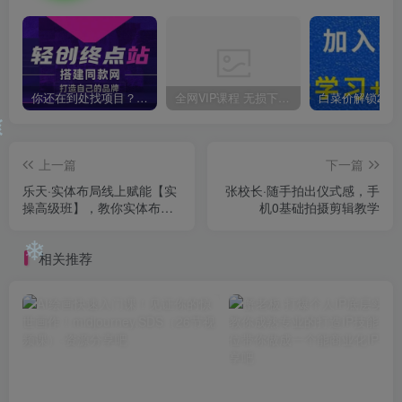
❄
你还在到处找项目？还在当韭菜？我靠卖项目一个月收入5万+，曾经我也是个失败者。
全网VIP课程 无损下载~
❄
上一篇
下一篇
乐天·实体布局线上赋能【实
张校长·随手拍出仪式感，​手
操高级班】，教你实体布局
机0基础拍摄剪辑教学
抖音如何从0到1搭建一个有
温度的高转化账号
相关推荐
❄