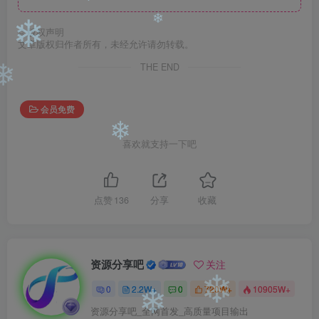
❄
❄
©
版权声明
❄
❄
文章版权归作者所有，未经允许请勿转载。
THE END
❄
会员免费
喜欢就支持一下吧
❄
点赞
136
分享
收藏
资源分享吧
关注
0
2.2W+
0
720W+
10905W+
❄
资源分享吧_全网首发_高质量项目输出