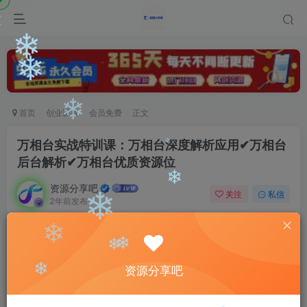
❄
❄
❄
❄
❄
首页
创业课程
会员免费
正文
❄
万相台实战特训课：万相台深度解析应用✔万相台
后台解析✔万相台优质资源位
❄
资源分享吧
关注
私信
❄
2年前发布
❄
0
1152
136
付费阅读
❄
万相台实战特训课：万相台深度解析应用✔万相台后台解析✔万相台优质资源位
❄
❄
资源分享吧
此内容为付费阅读，请付费后查看
9.9
❄