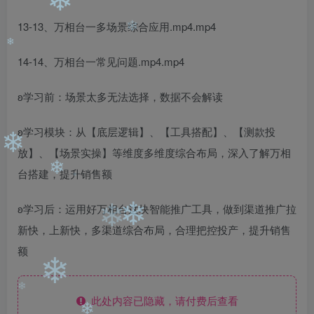
❄
❄
13-13、万相台一多场景综合应用.mp4.mp4
❄
14-14、万相台一常见问题.mp4.mp4
❄
ʚ学习前：场景太多无法选择，数据不会解读
ʚ学习模块：从【底层逻辑】、【工具搭配】、【测款投
放】、【场景实操】等维度多维度综合布局，深入了解万相
❄
台搭建，提升销售额
❄
ʚ学习后：运用好万相台这块智能推广工具，做到渠道推广拉
❄
❄
❄
新快，上新快，多渠道综合布局，合理把控投产，提升销售
额
❄
此处内容已隐藏，请付费后查看