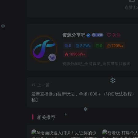
点赞
15
❄
资源分享吧
关注
0
2.2W+
0
720W+
10905W+
❄
资源分享吧_全网首发_高质量项目输出
上一篇
最新直播暴力拉新玩法，单场1000＋（详细玩法教程）
秘】
❄
相关推荐