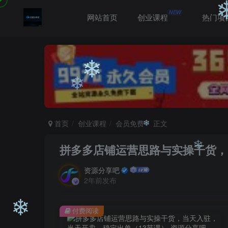
NEW
网站首页
创业课程
热门项
❄
❄
首页
创业课程
会员免费
正文
❄
拼多多店铺运营思路与实操干货，
资源分享吧
2年前发布
❄
❄
付费阅读