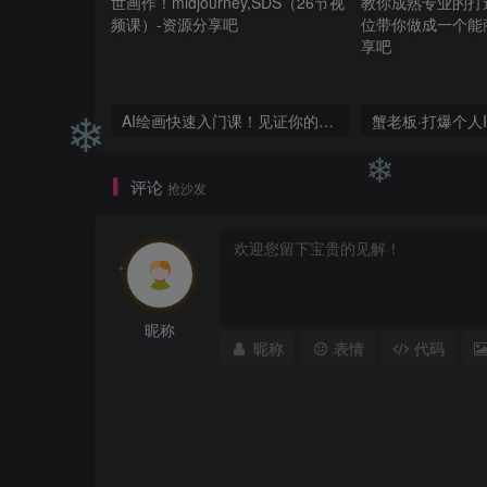
❄
❄
AI绘画快速入门课！见证你的惊世画作！midjourney,SDS（26节视频课）
评论
抢沙发
❄
❄
昵称
昵称
表情
代码
❄