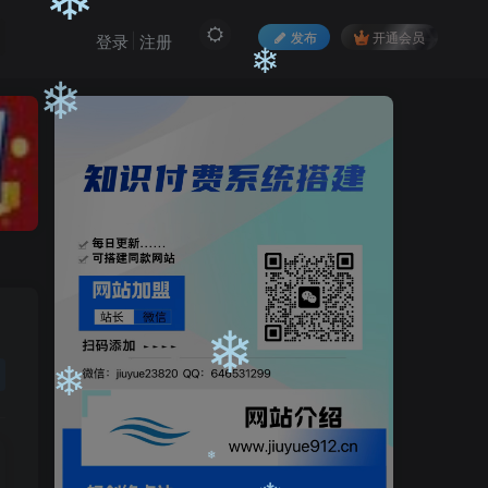
❄
发布
开通会员
登录
注册
❄
❄
❄
❄