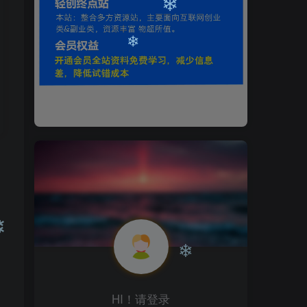
❄
❄
❄
❄
❄
HI！请登录