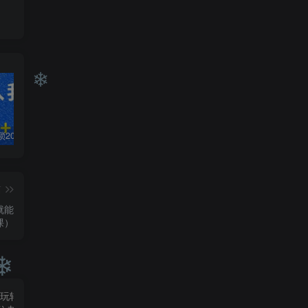
白菜价解锁20000+N个赚钱机会，加入轻创终点站会员，全站资源免费学习。
加盟轻创终点站，搭建同款项目资源站，实现日入2000+
【站长运营资料】无水印课程资源
❄
篇
就能
课）