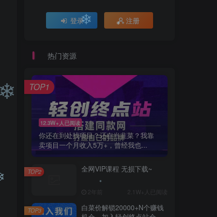
❄
登录
注册
热门资源
❄
❄
TOP1
12.3W+人已阅读
你还在到处找项目？还在当韭菜？我靠
❄
卖项目一个月收入5万+，曾经我也...
全网VIP课程 无损下载~
TOP2
2年前
2.1W+人已阅读
白菜价解锁20000+N个赚钱
TOP3
机会，加入轻创终点站会