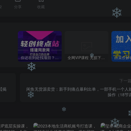
2
分享
收藏
❄
你还在到处找项目？还在当韭菜？我靠卖项目一个月收入5万+，曾经我也是个失败者。
全网VIP课程 无损下载~
下一
❄
【揭
闲鱼无货源卖货：新手到痛点暴利出单，一部手机一个人
操作（18节
❄
❄