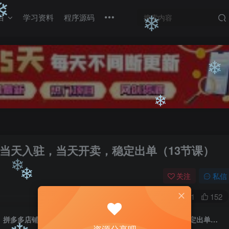
❄
目
学习资料
程序源码
❄
❄
❄
当天入驻，当天开卖，稳定出单（13节课）
❄
关注
私信
0
531
152
❄
拼多多店铺运营思路与实操干货，当天入驻，当天开卖，稳定出单（13节课）