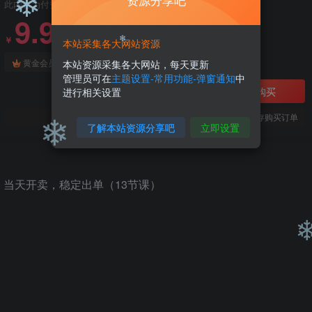
❄
资源分享吧
此内容为付费阅读，请付费后查看
9.9
99
￥
￥
本站采集各大网站资源
免费
免费
黄金会员
钻石会员
❄
本站资源采集各大网站，每天更新
管理员可在
主题设置-常用功能-弹窗通知
中
立即购买
进行相关设置
❄
您当前未登录！建议登陆后购买，可保存购买订单
了解本站资源分享吧
立即设置
❄