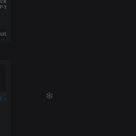
❄
玺承·电商企业玩转抖音电商系列课，6大维度，6位老师，线上揭秘抖音商家入局SOP
（10401期）大佬手游全新玩法，轻松日入几张，风口信息差玩法，当天见收益，小白一… admin的头像-飓风网创资源站 admin
论
❄
❄