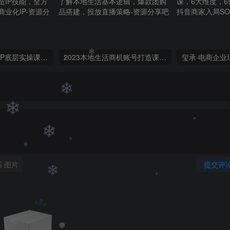
❄
❄
蟹老板·打爆个人IP底层实操课，教你成熟专业的打造IP技能，全方位带你做成一个能商业化IP
2023本地生活商机账号打造课，​了解本地生活基本逻辑，爆款团购品搭建，投放直播策略
❄
❄
❄
图片
提交评
❄
❄
❄
❄