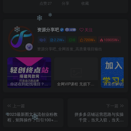
点赞
27
分享
收藏
资源分享吧
❄
关注
❄
0
2.2W+
0
720W+
10905W+
❄
资源分享吧_全网首发_高质量项目输出
你还在到处找项目？还在当韭菜？我靠卖项目一个月收入5万+，曾经我也是个失败者。
全网VIP课程 无损下载~
上一篇
下一篇
2023最新图文引流创业粉教
拼多多店铺运营思路与实操
程，矩阵操作，日引100+精
干货，当天入驻，当天开
准创业粉
卖，稳定出单（13节课）
❄