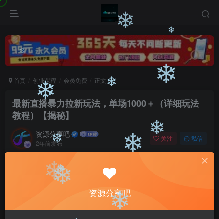
❄
❄
❄
❄
首页
创业课程
会员免费
正文
❄
❄
最新直播暴力拉新玩法，单场1000＋（详细玩法
❄
教程）【揭秘】
资源分享吧
关注
私信
2年前发布
❄
❄
0
3294
27
❄
付费阅读
❄
❄
最新直播暴力拉新玩法，单场1000＋（详细玩法教程）【揭秘】
❄
资源分享吧
此内容为付费阅读，请付费后查看
9.9