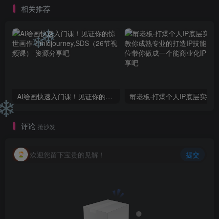
❄
相关推荐
❄
❄
AI绘画快速入门课！见证你的惊世画作！midjourney,SDS（26节视频课）
❄
评论
抢沙发
欢迎您留下宝贵的见解！
提交