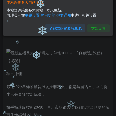
❄
99
￥
￥
本站采集各大网站资源
免费
免费
本站资源采集各大网站，每天更新
黄金会员
钻石会员
❄
管理员可在
主题设置-常用功能-弹窗通知
中进行相关设置
立即购买
❄
了解本站资源分享吧
立即设置
您当前未登录！建议登陆后购买，可保存购买订单
❄
❄
❄
❄
项目原理：
❄
❄
最近个种各样的撸音浪玩法非常火，都是马扁话术，从而衍
❄
生出来直播拉新玩法，
❄
❄
快手极速版拉新20-30一单。市场很大，我们以大众想要的东
西作为福利来拉新。