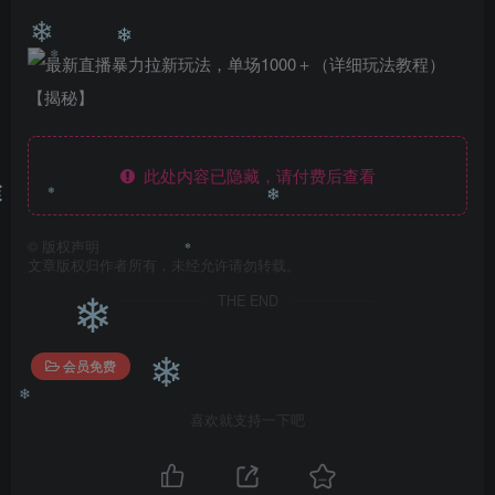
❄
❄
❄
❄
此处内容已隐藏，请付费后查看
❄
©
版权声明
❄
❄
文章版权归作者所有，未经允许请勿转载。
THE END
❄
❄
会员免费
❄
喜欢就支持一下吧
❄