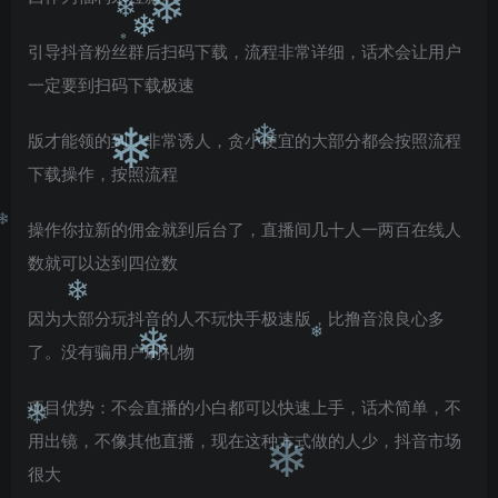
❄
❄
❄
引导抖音粉丝群后扫码下载，流程非常详细，话术会让用户
❄
❄
一定要到扫码下载极速
❄
版才能领的到，非常诱人，贪小便宜的大部分都会按照流程
❄
下载操作，按照流程
❄
操作你拉新的佣金就到后台了，直播间几十人一两百在线人
数就可以达到四位数
❄
因为大部分玩抖音的人不玩快手极速版，比撸音浪良心多
❄
了。没有骗用户刷礼物
❄
❄
项目优势：不会直播的小白都可以快速上手，话术简单，不
用出镜，不像其他直播，现在这种方式做的人少，抖音市场
❄
很大