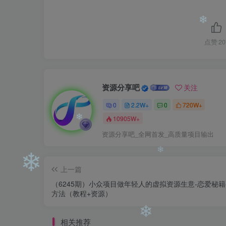
❄
点赞
20
❄
资源分享吧
关注
0
2.2W+
0
720W+
10905W+
资源分享吧_全网首发_高质量项目输出
❄
上一篇
（6245期）小众项目做年轻人的虚拟资源生意-恋爱秘
❄
❄
方法（教程+资源）
相关推荐