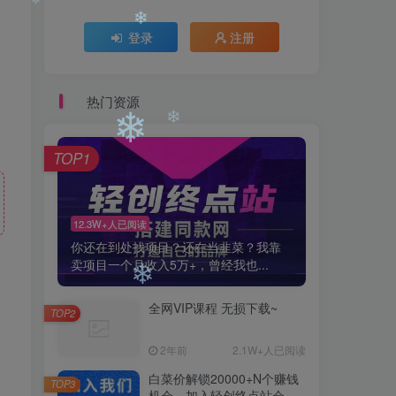
登录
注册
❄
❄
热门资源
TOP1
❄
❄
12.3W+人已阅读
你还在到处找项目？还在当韭菜？我靠
卖项目一个月收入5万+，曾经我也...
全网VIP课程 无损下载~
TOP2
❄
2年前
2.1W+人已阅读
白菜价解锁20000+N个赚钱
TOP3
机会，加入轻创终点站会