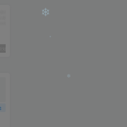
❄
（9420期）最新短剧玩法，暴力变现日入1000+私域零成本操作，全程干货（附1400G短剧）
（6890期）2023-TikTok海外短视频带货特训营，掌握TK短视频带货变现全流程（60节课）
❄
❄
论