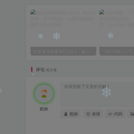
❄
拼多多虚拟爆单打法2.0，每天10分钟，月产5000+，从0到1赚收益教程
❄
❄
❄
评论
抢沙发
❄
昵称
❄
昵称
表情
代码
❄