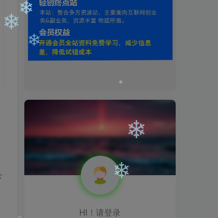
❄
❄
❄
❄
❄
下
❄
HI！请登录