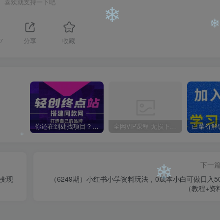
喜欢就支持一下吧
❄
❄
❄
7
分享
收藏
❄
❄
你还在到处找项目？还在当韭菜？我靠卖项目一个月收入5万+，曾经我也是个失败者。
全网VIP课程 无损下载~
下一
❄
籍变现
（6249期）小红书小学资料玩法，0成本小白可做日入50
（教程+资
❄