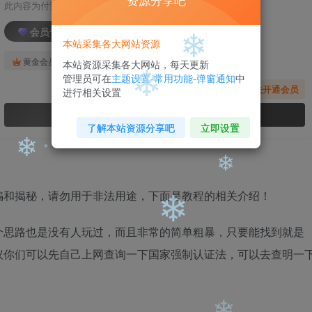
资源分享吧
此内容为付费阅读，请付费后查看
❄
会员专属资源
本站采集各大网站资源
免费
免费
黄金会员
钻石会员
本站资源采集各大网站，每天更新
管理员可在
主题设置-常用功能-弹窗通知
中
❄
您暂无购买权限，请先开通会员
进行相关设置
开通会员
❄
了解本站资源分享吧
立即设置
❄
骗和揭秘，请勿用于非法用途，下面是教程的相关介绍！
❄
❄
个思路也是没有人玩过，而且非常的简单粗暴，只要能找到就是
❄
议你们可以先自己上网查询一下国家强制认证法，可以去查明一