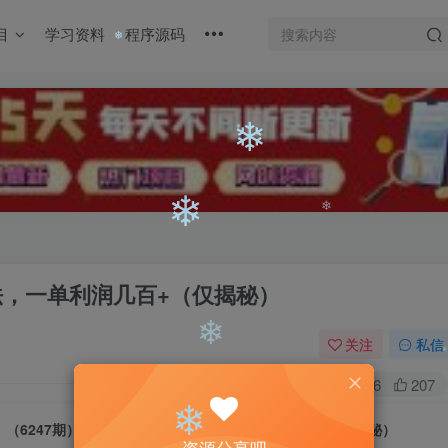
❄
目
学习资料
程序源码
❄
❄
❄
❄
❄
❄
法，一单利润几百+（仅揭秘）
关注
私信
0
736
207
❄
（6247期）最新头盔打假赔付玩法，一单利润几百+（仅揭秘）
❄