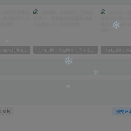
❄
（6215期）一个人如何利用微信群自动群发引流，一星期装满200个群，日入500+
（8409期）几篇图文一周变现1500＋，深度拆解面试掘金项目，小白轻松上手
❄
❄
❄
❄
图片
提交评