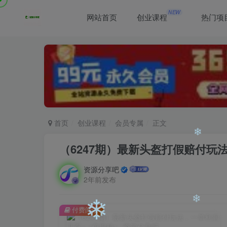
❄
NEW
网站首页
创业课程
热门项
首页
创业课程
会员专属
正文
（6247期）最新头盔打假赔付玩
资源分享吧
❄
2年前发布
付费阅读