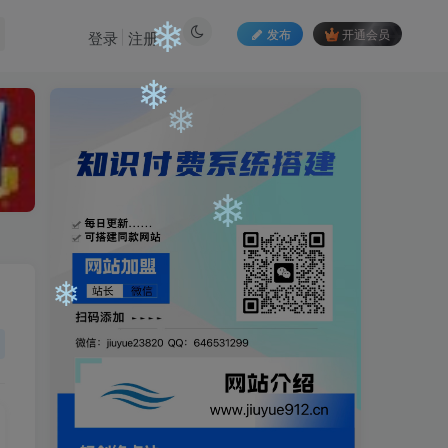
发布
开通会员
登录
注册
❄
❄
❄
❄
❄