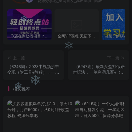
❄
资源分享吧_全网首发_高质量项目输出
❄
你还在到处找项目？还在当韭菜？我靠卖项目一个月收入5万+，曾经我也是个失败者。
全网VIP课程 无损下载~
❄
上一篇
下一篇
（6246期）2023中视频抄书
（6247期）最新头盔打假赔
变现（附工具+教程），一天
付玩法，一单利润几百+（仅
300+，特别适合新手操作的
揭秘）
副业
❄
相关推荐
❄