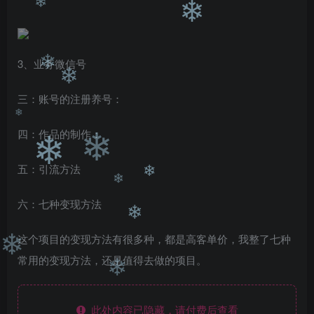
❄
❄
3、业务微信号
❄
三：账号的注册养号：
❄
四：作品的制作：
❄
❄
❄
五：引流方法
❄
六：七种变现方法
❄
❄
这个项目的变现方法有很多种，都是高客单价，我整了七种
常用的变现方法，还是值得去做的项目。
❄
❄
此处内容已隐藏，请付费后查看