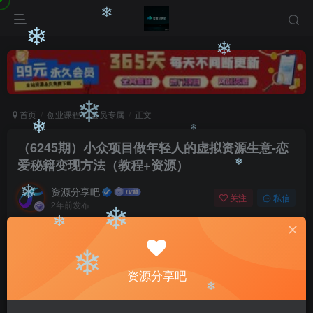
❄
❄
❄
❄
首页
创业课程
会员专属
正文
❄
（6245期）小众项目做年轻人的虚拟资源生意-恋
❄
❄
爱秘籍变现方法（教程+资源）
资源分享吧
❄
关注
私信
2年前发布
❄
0
2438
169
❄
付费阅读
❄
（6245期）小众项目做年轻人的虚拟资源生意-恋爱秘籍变现方法（教程+资源）
资源分享吧
❄
此内容为付费阅读，请付费后查看
❄
会员专属资源