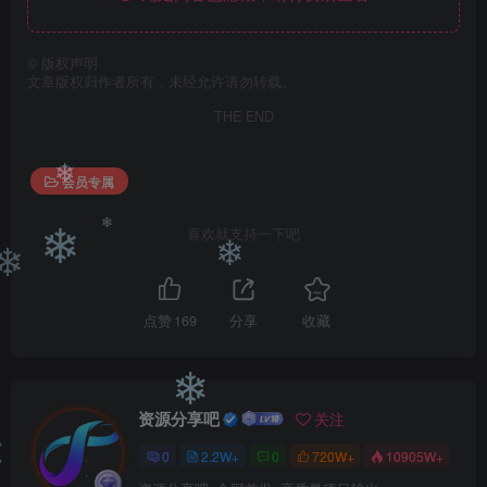
©
版权声明
文章版权归作者所有，未经允许请勿转载。
THE END
会员专属
❄
喜欢就支持一下吧
❄
❄
❄
❄
点赞
169
分享
收藏
❄
资源分享吧
关注
0
2.2W+
0
720W+
10905W+