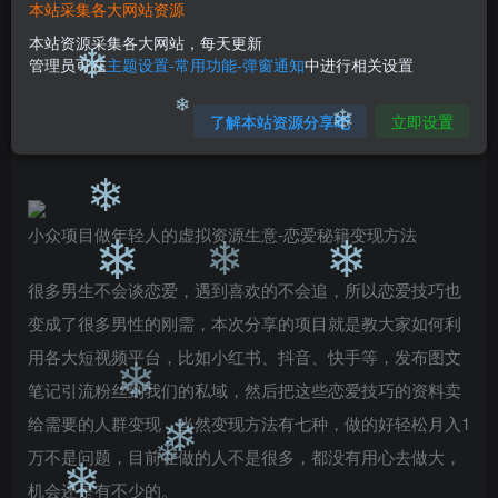
❄
本站采集各大网站资源
免费
免费
黄金会员
钻石会员
本站资源采集各大网站，每天更新
管理员可在
主题设置-常用功能-弹窗通知
中进行相关设置
您暂无购买权限，请先开通会员
❄
开通会员
了解本站资源分享吧
立即设置
❄
❄
❄
小众项目做年轻人的虚拟资源生意-恋爱秘籍变现方法
❄
❄
❄
很多男生不会谈恋爱，遇到喜欢的不会追，所以恋爱技巧也
变成了很多男性的刚需，本次分享的项目就是教大家如何利
用各大短视频平台，比如小红书、抖音、快手等，发布图文
笔记引流粉丝到我们的私域，然后把这些恋爱技巧的资料卖
❄
给需要的人群变现，当然变现方法有七种，做的好轻松月入1
万不是问题，目前在做的人不是很多，都没有用心去做大，
❄
机会还是有不少的。