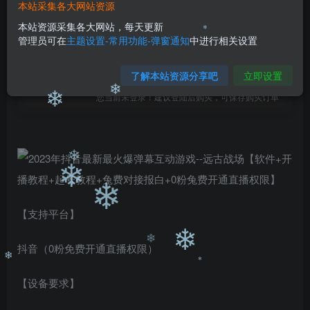
❄
9.9
❄
本站采集各大网站资源
99
￥
￥
本站资源采集各大网站，每天更新
❄
管理员可在
主题设置-常用功能-弹窗通知
中进行相关设置
免费
免费
黄金会员
钻石会员
❄
立即购买
了解本站资源分享吧
立即设置
您当前未登录！建议登陆后购买，可保存购买订单
❄
❄
❄
❄
【支持平台】
❄
抖音（0粉免费开通直播权限）
❄
❄
【设备要求】
❄
❄