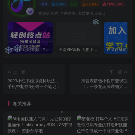
❄
❄
0
2.2W+
0
720W+
10905W+
❄
资源分享吧_全网首发_高质量项目输出
❄
你还在到处找项目？还在当韭菜？我靠卖项目一个月收入5万+，曾经我也是个失败者。
全网VIP课程 无损下载~
❄
❄
上一篇
下一篇
2023小红书虚拟资料玩法，
抖音表情包小程序变现项
手机中制作3分钟一个笔记不
目，一条龙玩法详细大解
违规
析，视频版学习！
相关推荐
❄