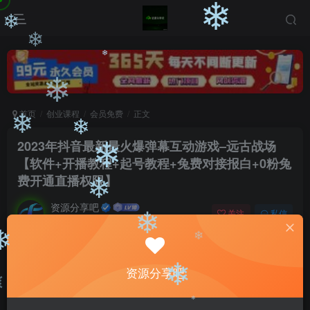
❄
❄
❄
❄
❄
❄
首页
创业课程
会员免费
正文
❄
2023年抖音最新最火爆弹幕互动游戏–远古战场
❄
❄
【软件+开播教程+起号教程+兔费对接报白+0粉兔
❄
费开通直播权限】
资源分享吧
关注
私信
❄
2年前发布
0
1017
200
❄
付费阅读
❄
资源分享吧
❄
2023年抖音最新最火爆弹幕互动游戏–远古战场【软件+开播教程+起号教程+兔费对接报白+0粉兔费开通直播权限】
此内容为付费阅读，请付费后查看