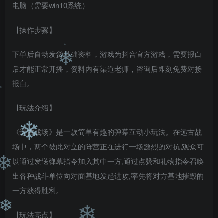
电脑（需要win10系统）
【操作步骤】
下单后自动发货基础资料，游戏为抖音官方游戏，需要报白
后才能正常开播，资料内有渠道老师，咨询后即刻免费对接
❄
❄
报白。
【玩法介绍】
❄
《远古战场》是一款简单有趣的弹幕互动小玩法。在远古战
场中，两个彼此对立的阵营正在进行一场激烈的对抗,观众可
❄
以通过发送弹幕指令加入其中一方,通过点赞和礼物指令召唤
出各种战斗单位向对面基地发起进攻,率先将对方基地摧毁的
❄
一方获得胜利。
【玩法亮点】