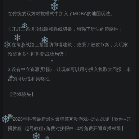
❄
❄
在传统的双方对抗模式中加入了MOBA的地图玩法。
❄
1.开辟三条进攻线路和兵线切换，增强了玩法的策略性；
❄
2.在每条线路上搭建防御塔建筑，减缓了进攻节奏，为玩家
❄
预留更多时间判断战场局势；
❄
❄
❄
3.设有中立资源(野怪)，让玩家可以用小投入换取大回报，丰
富的可玩性和策略性。
❄
【游戏镜头】
❄
❄