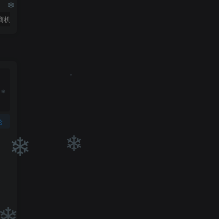
❄
2023本地生活商机账号打造课，​了解本地生活基本逻辑，爆款团购品搭建，投放直播策略
玺承·电商企业玩转抖音电商系列课，6大维度，6位老师，线上揭秘抖音商家入局SOP
❄
❄
论
❄
❄