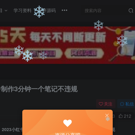
❄
目
学习资料
程序源码
❄
❄
❄
❄
❄
❄
❄
中制作3分钟一个笔记不违规
关注
私信
0
1683
212
2023小红书虚拟资料玩法，手机中制作3分钟一个笔记不违规