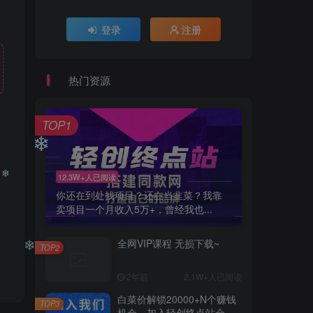
❄
登录
注册
热门资源
TOP1
12.3W+人已阅读
你还在到处找项目？还在当韭菜？我靠
❄
卖项目一个月收入5万+，曾经我也...
❄
全网VIP课程 无损下载~
TOP2
2年前
2.1W+人已阅读
❄
白菜价解锁20000+N个赚钱
TOP3
机会，加入轻创终点站会