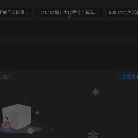
❄
❄
❄
蟹老板·打爆个人IP底层实操课，教你成熟专业的打造IP技能，全方位带你做成一个能商业化IP
（10401期）大佬手游全新玩法，轻松日入几张，风口信息差玩法，当天见收益，小白一… admin的头像-飓风网创资源站 admin
❄
图片
提交评
❄
❄