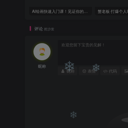
❄
AI绘画快速入门课！见证你的惊世画作！midjourney,SDS（26节视频课）
评论
抢沙发
昵称
昵称
表情
代码
❄
❄