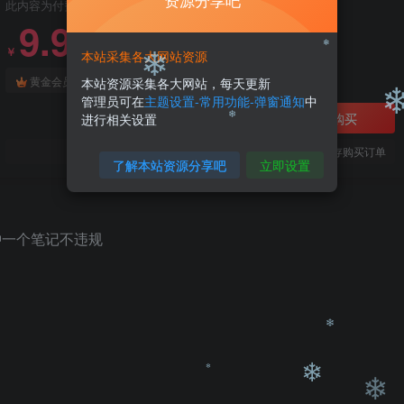
资源分享吧
此内容为付费阅读，请付费后查看
9.9
❄
99
￥
￥
本站采集各大网站资源
免费
免费
黄金会员
钻石会员
本站资源采集各大网站，每天更新
管理员可在
主题设置-常用功能-弹窗通知
中
❄
立即购买
进行相关设置
❄
您当前未登录！建议登陆后购买，可保存购买订单
了解本站资源分享吧
立即设置
❄
❄