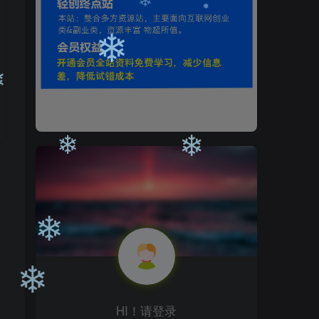
❄
❄
❄
❄
❄
❄
❄
HI！请登录