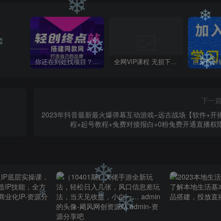
❄
❄
❄
❄
你还在到处找项目？还在当韭菜？我靠卖项目一个月收入5万+，曾经我也是个失败者。
全网VIP课程 无损下载~
❄
❄
下一
2023年抖音最新最火爆弹幕互动游戏–远古战场【软件+开
程+起号教程+兔费对接报白+0粉兔费开通直播权
❄