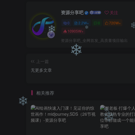
资源分享吧
关注
0
2.2W+
0
720W+
10905W+
资源分享吧_全网首发_高质量项目输出
❄
❄
❄
上一篇
❄
无更多文章
相关推荐
❄
❄