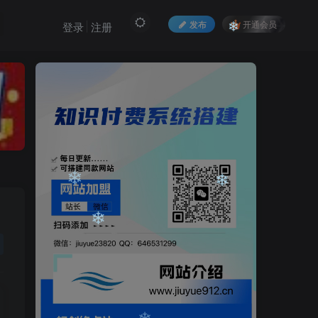
发布
开通会员
登录
注册
❄
❄
❄
❄