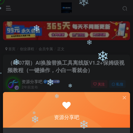
❄
❄
❄
❄
首页
创业课程
会员专属
正文
❄
（6507期）AI换脸替换工具离线版V1.2+保姆级视
❄
频教程（一键操作，小白一看就会）
❄
资源分享吧
关注
私信
2年前发布
❄
❄
0
2463
173
❄
付费阅读
❄
（6507期）AI换脸替换工具离线版V1.2+保姆级视频教程（一键操作，小白一看就会）
资源分享吧
此内容为付费阅读，请付费后查看
❄
会员专属资源