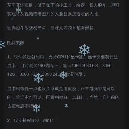
❄
基于开源项目，做了如下的小工具，给定一张人脸图，即可
实现将某视频或者图片的人脸替换成给定的人脸。
❄
软件操作依然很简单，鼠标悬停问号都有解释。
❄
配置要求
❄
❄
❄
1、软件解压就能用，支持CPU和显卡跑，显卡需要英伟达
❄
显卡，目前测试16G内存下，显卡1060 2060 6G、3060
12G、3080 10G、3090 24G等都没问题；
❄
❄
显卡稍微低一点也没关系就是速度慢，正常电脑都是可以
的，笔记本也可以。配置稍微好一点就行，当然十几年前的
古董电脑不行哈！
❄
2、仅支持Win10、win11；
❄
❄