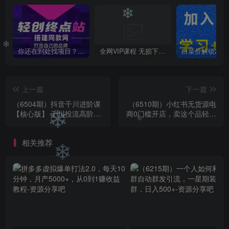
❄
你还在到处找项目？还在当韭菜？我靠卖项目一个月收入5万+，曾经我也是个失败者。
全网VIP课程 无损下载~
❄
上一篇
下一篇
（6504期）抖音千川进阶课
（6510期）小红书无货源电
【核心版】 千川投流高阶课
商0门槛开店，卖这个品轻松
小白也可以快速学会千川投
实现月入2W
流
❄
相关推荐
❄
❄