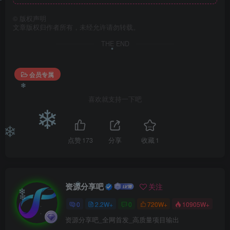
❄
❄
©
版权声明
文章版权归作者所有，未经允许请勿转载。
THE END
会员专属
❄
喜欢就支持一下吧
❄
❄
点赞
173
分享
收藏
1
❄
资源分享吧
关注
0
2.2W+
0
720W+
10905W+
❄
❄
资源分享吧_全网首发_高质量项目输出
❄