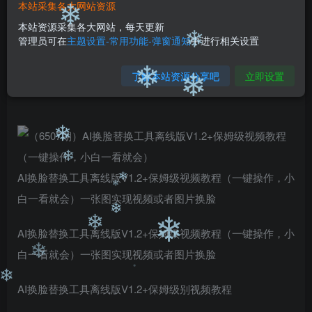
❄
❄
本站采集各大网站资源
免费
免费
黄金会员
钻石会员
本站资源采集各大网站，每天更新
❄
管理员可在
主题设置-常用功能-弹窗通知
中进行相关设置
您暂无购买权限，请先开通会员
❄
开通会员
了解本站资源分享吧
立即设置
❄
❄
❄
AI换脸替换工具离线版V1.2+保姆级视频教程（一键操作，小
❄
白一看就会）一张图实现视频或者图片换脸
❄
❄
AI换脸替换工具离线版V1.2+保姆级视频教程（一键操作，小
❄
❄
❄
白一看就会）一张图实现视频或者图片换脸
❄
AI换脸替换工具离线版V1.2+保姆级别视频教程
❄