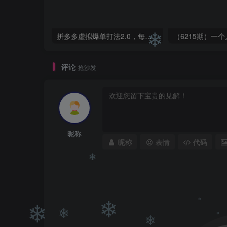
拼多多虚拟爆单打法2.0，每天10分钟，月产5000+，从0到1赚收益教程
评论
抢沙发
❄
昵称
昵称
表情
代码
❄