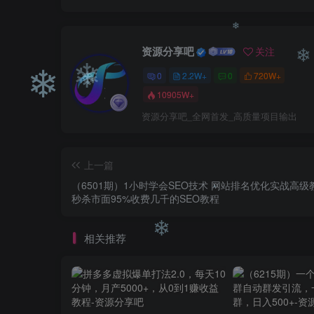
资源分享吧
关注
0
2.2W+
0
720W+
❄
10905W+
❄
资源分享吧_全网首发_高质量项目输出
❄
❄
❄
上一篇
（6501期）1小时学会SEO技术 网站排名优化实战高级
秒杀市面95%收费几千的SEO教程
相关推荐
❄
❄