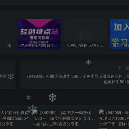
❄
你还在到处找项目？还在当韭菜？我靠卖项目一个月收入5万+，曾经我也是个失败者。
全网VIP课程 无损下载~
❄
下一
教程-
（6499期）外面这份课卖 698，闲鱼卖网课引流创业粉，
也可日引50+
❄
❄
❄
❄