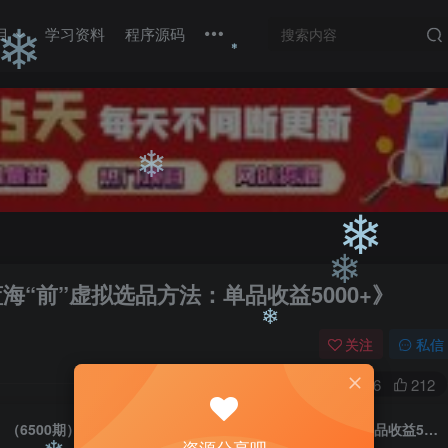
目
学习资料
程序源码
❄
❄
❄
❄
❄
海“前”虚拟选品方法：单品收益5000+》
❄
关注
私信
0
2476
212
❄
（6500期）某公众号付费文章《蓝海“前”虚拟选品方法：单品收益5000+》