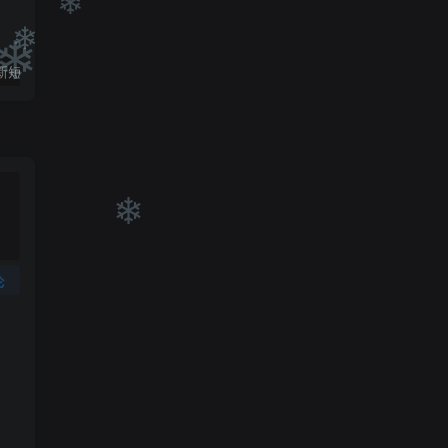
（9420期）最新短剧玩法，暴力变现日入1000+私域零成本操作，全程干货（附1400G短剧）
（6890期）2023-TikTok海外短视频带货特训营，掌握TK短视频带货变现全流程（60节课）
❄
❄
❄
❄
论