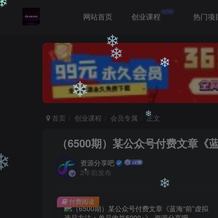
NEW
网站首页
创业课程
热门项
❄
❄
❄
❄
❄
首页
创业课程
会员专属
正文
（6500期）某公众号付费文章《蓝
❄
资源分享吧
2年前发布
❄
付费阅读
❄