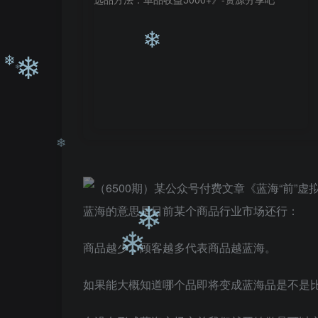
❄
❄
❄
❄
❄
❄
蓝海的意思是目前某个商品行业市场还行：
商品越少，顾客越多代表商品越蓝海。
❄
如果能大概知道哪个品即将变成蓝海品是不是
❄