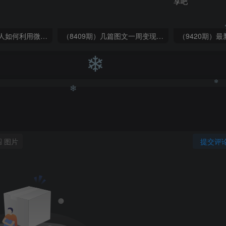
❄
（6215期）一个人如何利用微信群自动群发引流，一星期装满200个群，日入500+
（8409期）几篇图文一周变现1500＋，深度拆解面试掘金项目，小白轻松上手
❄
❄
❄
图片
提交评