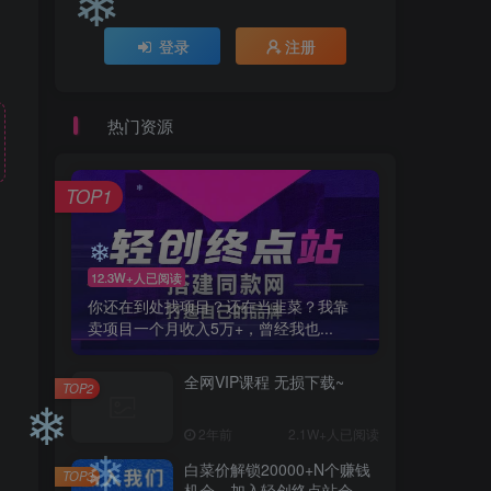
登录
注册
❄
❄
热门资源
TOP1
12.3W+人已阅读
❄
你还在到处找项目？还在当韭菜？我靠
卖项目一个月收入5万+，曾经我也...
❄
全网VIP课程 无损下载~
TOP2
2年前
2.1W+人已阅读
白菜价解锁20000+N个赚钱
TOP3
机会，加入轻创终点站会