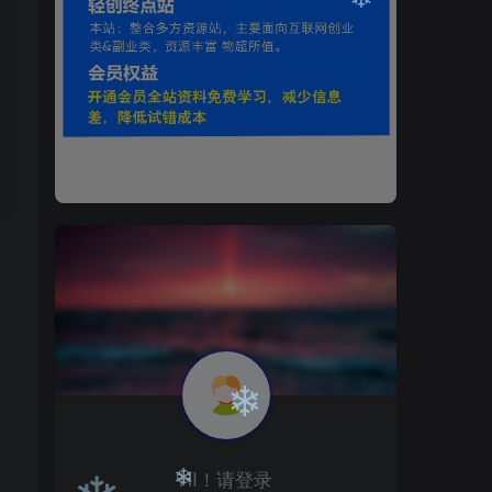
❄
❄
HI！请登录