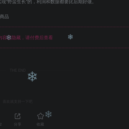
现“野蛮生长”的，利润和数据都要比后期好做。
❄
❄
拟商品
内容已隐藏，请付费后查看
❄
❄
THE END
❄
喜欢就支持一下吧
2
分享
收藏