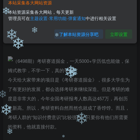
❄
❄
本站采集各大网站资源
免费
免费
黄金会员
钻石会员
本站资源采集各大网站，每天更新
❄
管理员可在
主题设置-常用功能-弹窗通知
中进行相关设置
您暂无购买权限，请先开通会员
开通会员
了解本站资源分享吧
立即设置
❄
❄
❄
❄
❄
❄
今天给大家带来的项目是《考研赛道掘金》，很多大学生为
了有更好的发展，都会选择考研来继续深造。但是考研的难
度是非常大的，今年全国考研报考人数高达457万，再创历
❄
史新高。所以，考研资料自然而然也就成了香饽饽。而且，
❄
考研人群的“知识付费意识”比较强烈，只要你有他们所需要
❄
的资料，他就直接付款。