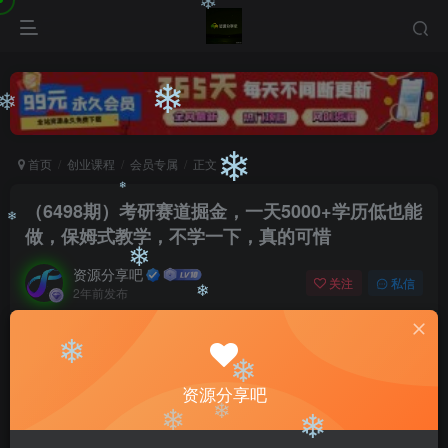
❄
❄
❄
首页
创业课程
会员专属
正文
❄
（6498期）考研赛道掘金，一天5000+学历低也能
❄
做，保姆式教学，不学一下，真的可惜
❄
❄
资源分享吧
❄
关注
私信
2年前发布
❄
0
3221
149
付费阅读
❄
（6498期）考研赛道掘金，一天5000+学历低也能做，保姆式教学，不学一下，真的可惜
❄
资源分享吧
此内容为付费阅读，请付费后查看
❄
会员专属资源