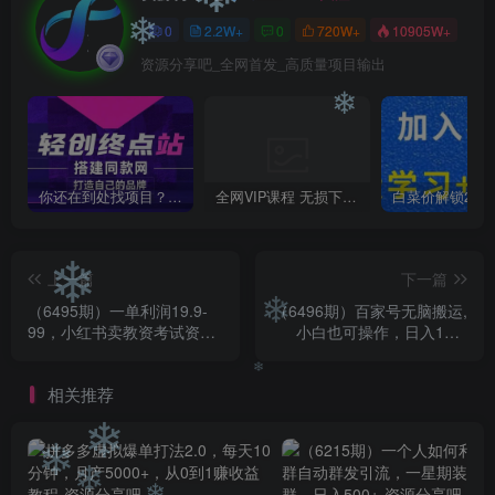
❄
0
2.2W+
0
720W+
10905W+
❄
❄
资源分享吧_全网首发_高质量项目输出
❄
你还在到处找项目？还在当韭菜？我靠卖项目一个月收入5万+，曾经我也是个失败者。
全网VIP课程 无损下载~
上一篇
下一篇
❄
（6495期）一单利润19.9-
（6496期）百家号无脑搬运,
❄
99，小红书卖教资考试资
小白也可操作，日入100-
料，一部手机日入600（教
300，可矩阵
程+资料）
相关推荐
❄
❄
❄