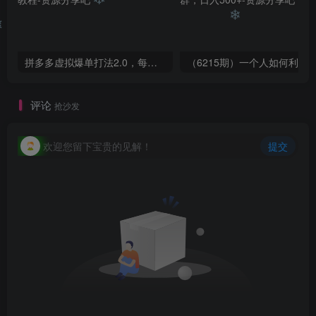
❄
❄
❄
❄
拼多多虚拟爆单打法2.0，每天10分钟，月产5000+，从0到1赚收益教程
评论
抢沙发
欢迎您留下宝贵的见解！
提交