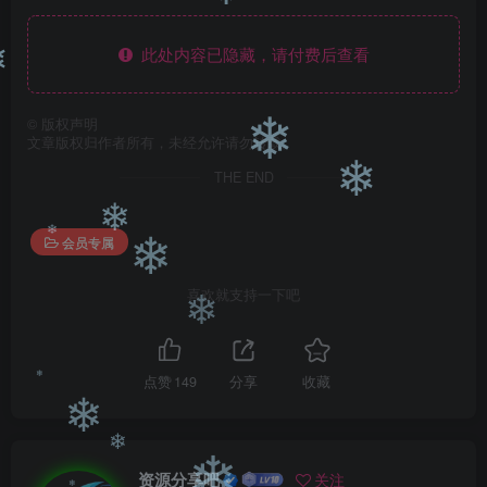
❄
此处内容已隐藏，请付费后查看
❄
©
版权声明
❄
文章版权归作者所有，未经允许请勿转载。
THE END
❄
❄
会员专属
❄
❄
喜欢就支持一下吧
❄
点赞
149
分享
收藏
❄
❄
❄
资源分享吧
关注