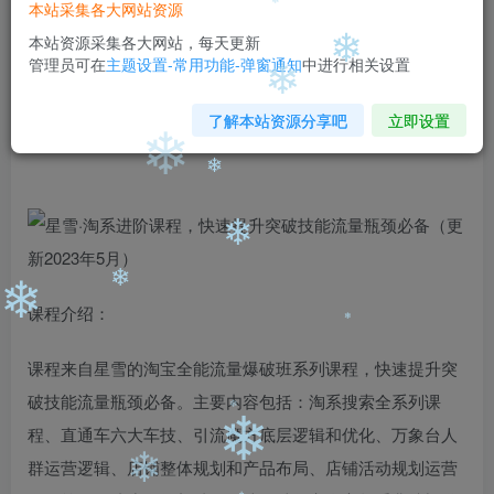
99
￥
￥
本站采集各大网站资源
免费
免费
本站资源采集各大网站，每天更新
黄金会员
钻石会员
管理员可在
主题设置-常用功能-弹窗通知
中进行相关设置
❄
立即购买
❄
了解本站资源分享吧
立即设置
❄
您当前未登录！建议登陆后购买，可保存购买订单
❄
❄
❄
❄
课程介绍：
❄
课程来自星雪的淘宝全能流量爆破班系列课程，快速提升突
❄
破技能流量瓶颈必备。主要内容包括：淘系搜索全系列课
❄
程、直通车六大车技、引流魔方底层逻辑和优化、万象台人
群运营逻辑、店铺整体规划和产品布局、店铺活动规划运营