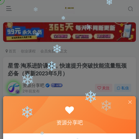
❄
❄
❄
❄
❄
❄
❄
首页
创业课程
会员免费
正文
❄
星雪·淘系进阶课程，快速提升突破技能流量瓶颈
❄
必备（更新2023年5月）
资源分享吧
❄
关注
私信
2年前发布
❄
0
3074
125
付费阅读
❄
星雪·淘系进阶课程，快速提升突破技能流量瓶颈必备（更新2023年5月）
资源分享吧
❄
此内容为付费阅读，请付费后查看
❄
9.9