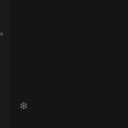
❄
❄
❄