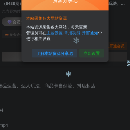
资源分享吧
❄
（6488期）抖店商品卡精细化运营实操班：选品运营、达人玩法、商品卡自然流、抖店起店
此内容为付费阅读，请付费后查看
本站采集各大网站资源
会员专属资源
本站资源采集各大网站，每天更新
管理员可在
主题设置-常用功能-弹窗通知
中
免费
免费
黄金会员
钻石会员
进行相关设置
您暂无购买权限，请先开通会员
了解本站资源分享吧
立即设置
开通会员
❄
4
❄
mp4