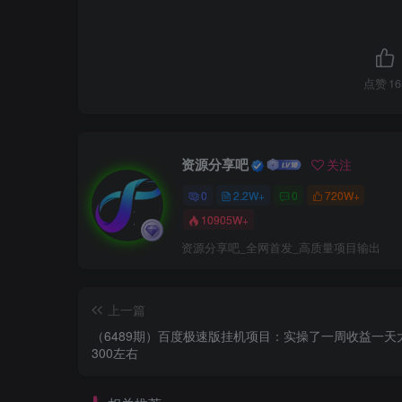
点赞
16
资源分享吧
关注
0
2.2W+
0
720W+
10905W+
资源分享吧_全网首发_高质量项目输出
上一篇
（6489期）百度极速版挂机项目：实操了一周收益一天
300左右