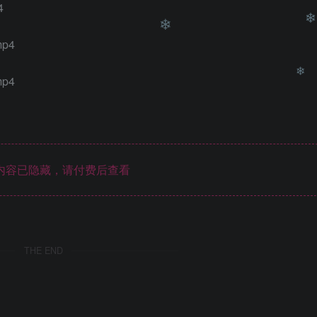
❄
4
p4
❄
p4
❄
❄
内容已隐藏，请付费后查看
❄
THE END