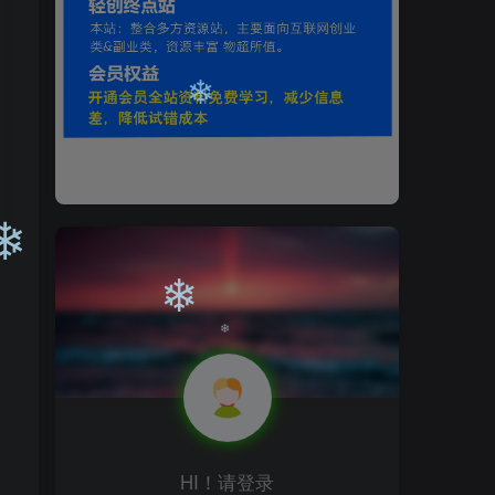
❄
❄
❄
❄
❄
HI！请登录