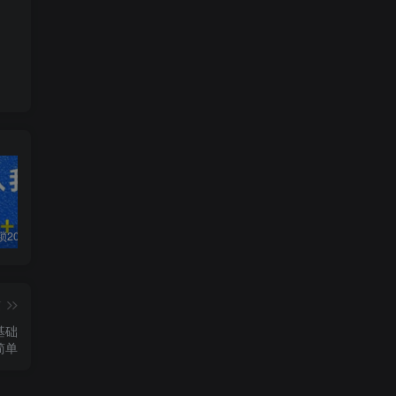
白菜价解锁20000+N个赚钱机会，加入轻创终点站会员，全站资源免费学习。
加盟轻创终点站，搭建同款项目资源站，实现日入2000+
【站长运营资料】无水印课程资源
篇
基础
简单