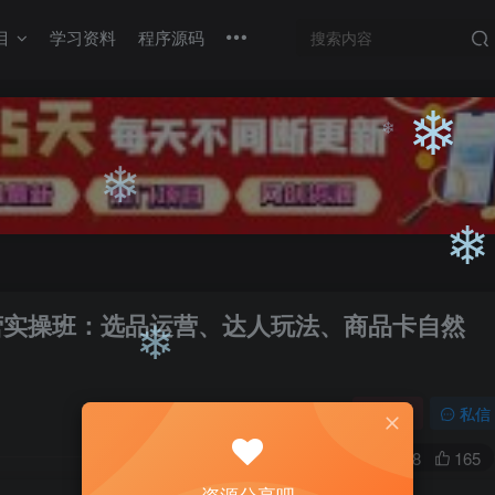
目
学习资料
程序源码
❄
❄
❄
❄
运营实操班：选品运营、达人玩法、商品卡自然
❄
❄
关注
私信
0
768
165