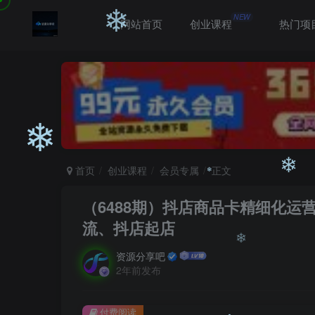
❄
NEW
网站首页
创业课程
热门项
❄
首页
创业课程
会员专属
正文
（6488期）抖店商品卡精细化
❄
流、抖店起店
资源分享吧
❄
2年前发布
❄
付费阅读