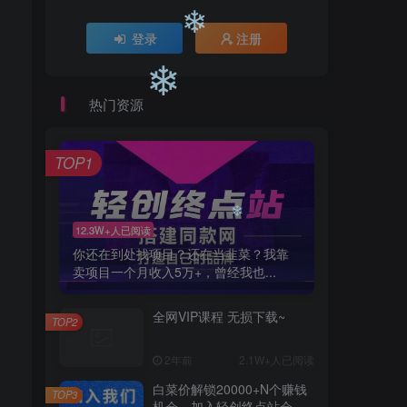
❄
登录
注册
热门资源
❄
TOP1
❄
12.3W+人已阅读
你还在到处找项目？还在当韭菜？我靠
卖项目一个月收入5万+，曾经我也...
全网VIP课程 无损下载~
TOP2
❄
2年前
2.1W+人已阅读
白菜价解锁20000+N个赚钱
TOP3
机会，加入轻创终点站会