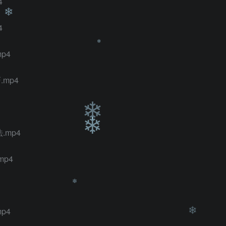
4
4
❄
❄
❄
p4
❄
mp4
❄
❄
.mp4
p4
❄
❄
p4