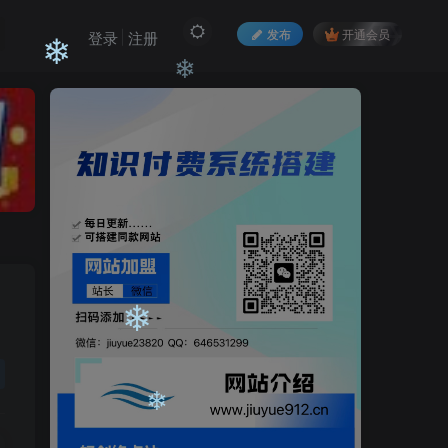
❄
发布
开通会员
登录
注册
❄
❄
❄
❄