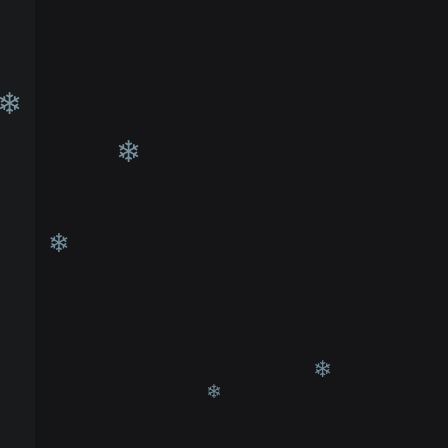
❄
❄
❄