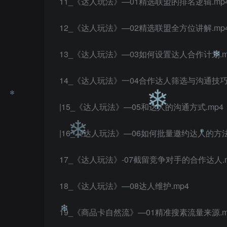
11_《达人玩法》—01精选联盟的排名逻辑.mp
12_《达人玩法》—02精选联盟全方位讲解.mp
❄
13_《达人玩法》—03如何设置达人合作计划.m
14_《达人玩法》一04合作达人筛选与沟通技巧.
|15_《达人玩法》—05和达人的沟通方式.mp4
|16_《达人玩法》—06如何批量邀约达人的方法
❄
17_《达人玩法》-07截留竞争对手的合作达人.m
❄
❄
18_《达人玩法》—08达人维护.mp4
❄
19_《商品卡自然流》—01精准搜素流量来源.m
❄