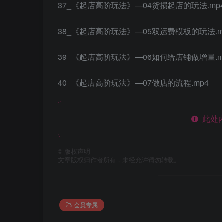
❄
❄
37_《起店高阶玩法》—04货损起店的玩法.mp
38_《起店高阶玩法》—05双运费模板的玩法.m
39_《起店高阶玩法》—06如何给店铺做增量.m
❄
40_《起店高阶玩法》—07做店的流程.mp4
此处
©
版权声明
文章版权归作者所有，未经允许请勿转载。
会员专属