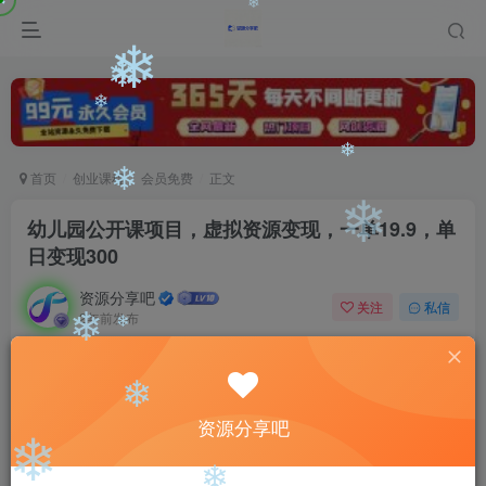
❄
❄
❄
❄
❄
首页
创业课程
会员免费
正文
❄
❄
幼儿园公开课项目，虚拟资源变现，一单19.9，单
❄
日变现300
资源分享吧
关注
私信
2年前发布
❄
0
578
127
❄
付费阅读
幼儿园公开课项目，虚拟资源变现，一单19.9，单日变现300
❄
资源分享吧
此内容为付费阅读，请付费后查看
9.9