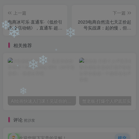
上一篇
下一篇
电商冰可乐·直通车·《低价引
2023电商自然流七天正价起
流·全店动销》，直通车·超高
号实战课：起的慢，但是
❄
ROI玩法（其一）全店动销
稳，小白执行即可！
❄
❄
必学玩法
相关推荐
❄
❄
❄
❄
❄
AI绘画快速入门课！见证你的惊世画作！midjourney,SDS（26节视频课）
评论
抢沙发
欢迎您留下宝贵的见解！
提交