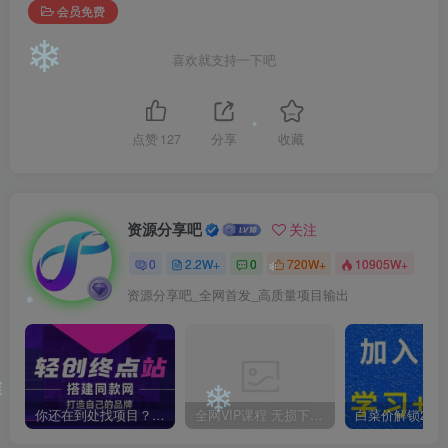
会员免费
喜欢就支持一下吧
❄
点赞
127
分享
收藏
❄
资源分享吧
关注
0
2.2W+
0
720W+
10905W+
资源分享吧_全网首发_高质量项目输出
❄
❄
❄
你还在到处找项目？还在当韭菜？我靠卖项目一个月收入5万+，曾经我也是个失败者。
全网VIP课程 无损下载~
❄