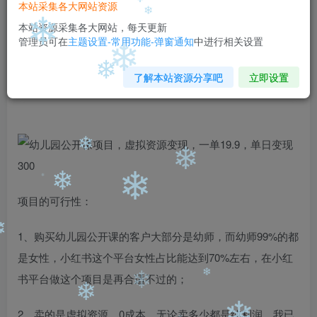
❄
99
￥
￥
本站采集各大网站资源
❄
免费
免费
本站资源采集各大网站，每天更新
黄金会员
钻石会员
❄
❄
管理员可在
主题设置-常用功能-弹窗通知
中进行相关设置
立即购买
❄
了解本站资源分享吧
立即设置
您当前未登录！建议登陆后购买，可保存购买订单
❄
❄
❄
❄
❄
项目的可行性：
❄
1、购买幼儿园公开课的客户大部分是幼师，而幼师99%的都
❄
是女性，小红书这个平台女性占比能达到70%左右，在小红
书平台做这个项目是再合适不过的；
❄
❄
2、卖的是虚拟资源，0成本，无论卖多少都是纯利润，我已