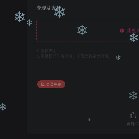
变现及素材
❄
此处
❄
❄
❄
©
版权声明
❄
文章版权归作者所有，未经允许请勿转载。
❄
会员免费
❄
点赞
2
❄