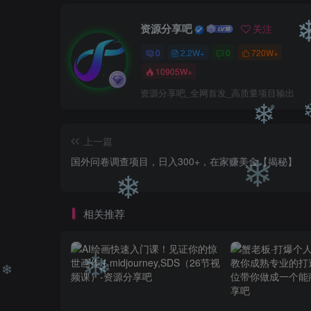
❄
资源分享吧
关注
0
2.2W+
0
720W+
10905W+
资源分享吧_全网首发_高质量项目输出
上一篇
❄
国外问卷调查项目，日入300+，在家赚美金【揭秘】
❄
❄
相关推荐
❄