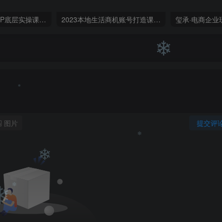
❄
蟹老板·打爆个人IP底层实操课，教你成熟专业的打造IP技能，全方位带你做成一个能商业化IP
2023本地生活商机账号打造课，​了解本地生活基本逻辑，爆款团购品搭建，投放直播策略
❄
图片
提交评
❄
❄
❄