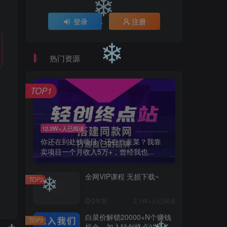
❄
登录
注册
❄
热门资源
❄
❄
TOP1
12.3W+人已阅读
你还在到处找项目？还在当韭菜？我靠
卖项目一个月收入5万+，曾经我也...
全网VIP课程 无损下载~
TOP2
2年前
2.1W+人已阅读
❄
白菜价解锁20000+N个赚钱
TOP3
机会，加入轻创终点站会