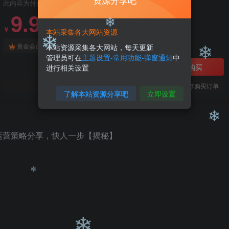
资源分享吧
此内容为付费阅读，请付费后查看
9.9
99
￥
￥
本站采集各大网站资源
免费
免费
黄金会员
钻石会员
本站资源采集各大网站，每天更新
❄
管理员可在
主题设置-常用功能-弹窗通知
中
立即购买
进行相关设置
❄
❄
您当前未登录！建议登陆后购买，可保存购买订单
了解本站资源分享吧
立即设置
❄
❄