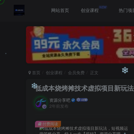
❄
NEW
❄
网站首页
创业课程
热门项
首页
创业课程
会员免费
正文
❄
低成本烧烤摊技术虚拟项目新玩法
❄
资源分享吧
❄
2年前发布
付费阅读