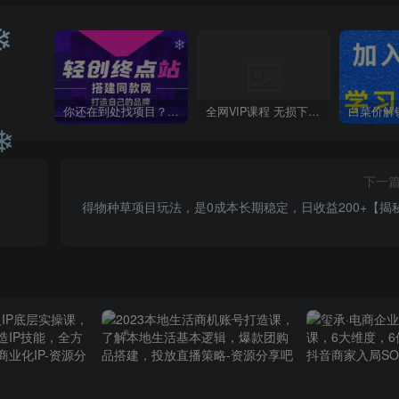
❄
❄
❄
你还在到处找项目？还在当韭菜？我靠卖项目一个月收入5万+，曾经我也是个失败者。
全网VIP课程 无损下载~
下一
❄
得物种草项目玩法，是0成本长期稳定，日收益200+【揭
❄