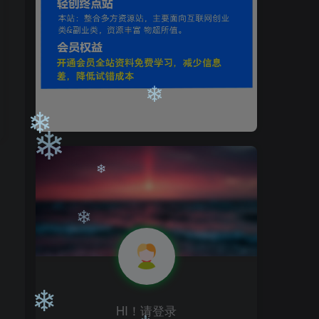
❄
❄
❄
❄
❄
HI！请登录