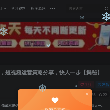
目
学习资料
程序源码
❄
❄
❄
❄
❄
，短视频运营策略分享，快人一步【揭秘】
关注
私信
0
3156
22
❄
低成本烧烤摊技术虚拟项目新玩法，短视频运营策略分享，快人一步【揭秘】
❄