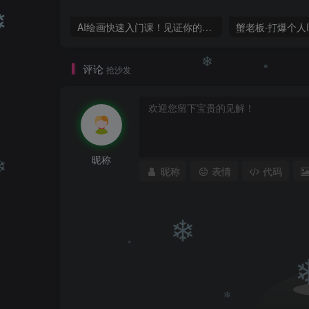
❄
❄
❄
AI绘画快速入门课！见证你的惊世画作！midjourney,SDS（26节视频课）
❄
评论
抢沙发
❄
❄
昵称
昵称
表情
代码
❄
❄