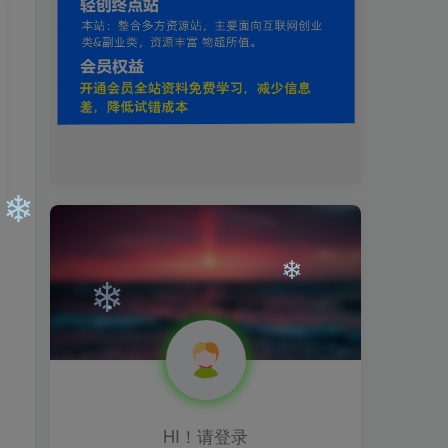
❄
❄
❄
❄
HI！请登录
❄