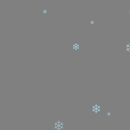
❄
❄
❄
❄