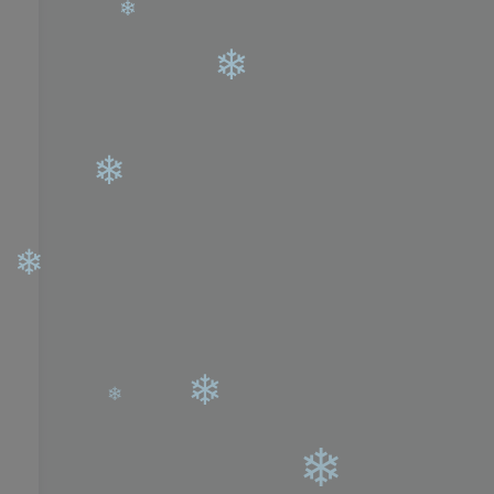
❄
❄
❄
❄
❄