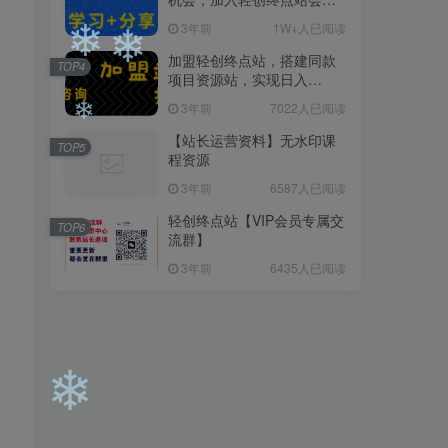
员，全站资源免费学习。
3年前
1W+人已阅读
加盟轻创终点站，搭建同款
TOP4
项目资源站，实现日入
2000+
3年前
7022人已阅读
【站长运营资料】无水印课
TOP5
❄
❄
程资源
3年前
6587人已阅读
轻创终点站【VIP会员专属交
❄
TOP6
流群】
3年前
6435人已阅读