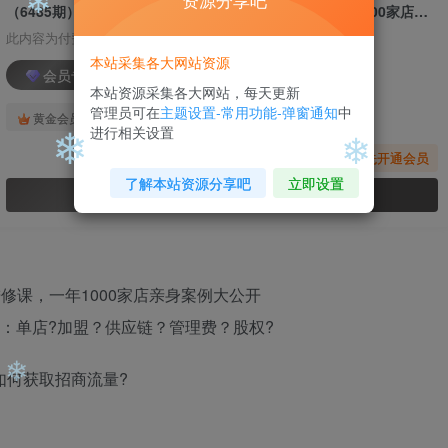
资源分享吧
（6485期）2023流量 爆锤法，小餐饮做大进修课，一年1000家店亲身案例大公开
此内容为付费阅读，请付费后查看
本站采集各大网站资源
❄
会员专属资源
本站资源采集各大网站，每天更新
管理员可在
主题设置-常用功能-弹窗通知
中
❄
免费
免费
黄金会员
钻石会员
进行相关设置
您暂无购买权限，请先开通会员
了解本站资源分享吧
立即设置
开通会员
❄
❄
钱：单店?加盟？供应链？管理费？股权?
如何获取招商流量?