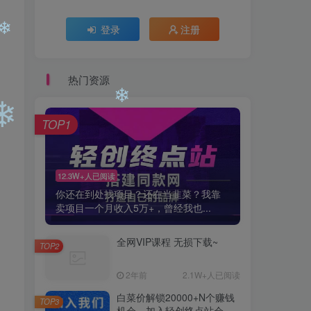
登录
注册
热门资源
❄
TOP1
12.3W+人已阅读
❄
❄
你还在到处找项目？还在当韭菜？我靠
卖项目一个月收入5万+，曾经我也...
全网VIP课程 无损下载~
TOP2
2年前
2.1W+人已阅读
白菜价解锁20000+N个赚钱
TOP3
机会，加入轻创终点站会