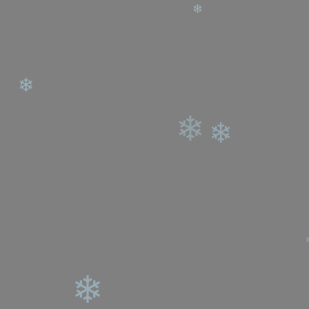
❄
❄
❄
❄