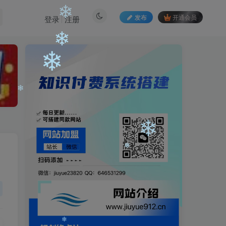
发布
开通会员
登录
注册
❄
❄
❄
❄
❄
❄