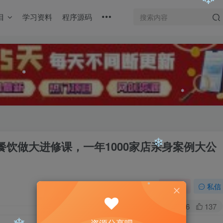
目
学习资料
程序源码
❄
❄
❄
❄
，小餐饮做大进修课，一年1000家店亲身案例大公
❄
关注
私信
❄
0
1376
137