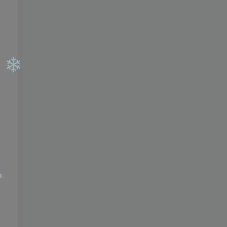
❄
❄
❄
❄