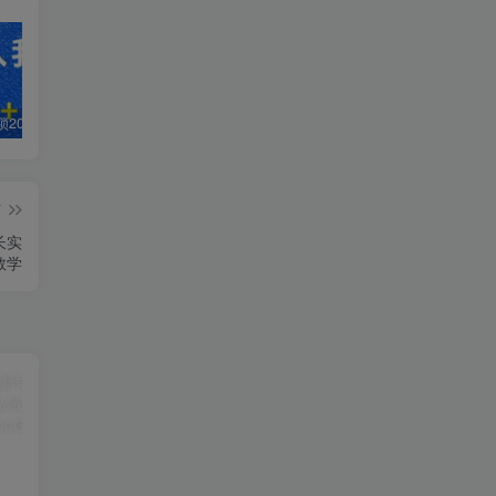
白菜价解锁20000+N个赚钱机会，加入轻创终点站会员，全站资源免费学习。
加盟轻创终点站，搭建同款项目资源站，实现日入2000+
【站长运营资料】无水印课程资源
篇
长实
教学