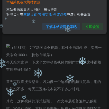
本站采集各大网站资源
免费
免费
黄金会员
钻石会员
本站资源采集各大网站，每天更新
❄
管理员可在
主题设置-常用功能-弹窗通知
中进行相关设置
您暂无购买权限，请先开通会员
开通会员
了解本站资源分享吧
立即设置
❄
❄
❄
❄
今天给大家讲一下这个文字动画视频的制作方法，这种视频
❄
❄
有哪些好处呢？
❄
首先可以直接去怼量，因为做一个这样的视频很简单，用的
❄
时间也不多，每天三五条根本花不了多少时间。
❄
❄
其次，这种视频的形式新颖，一改文字展现普遍静态的形
❄
式，它是动态的，就很容易去吸引用户，留住视频关键的黄