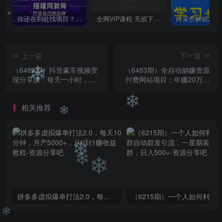
你还在到处找项目？还在当韭菜？我靠卖项目一个月收入5万+，曾经我也是个失败者。
全网VIP课程 无损下载~
❄
上一篇
下一篇
（6482期）抖音豪车视频变
（6483期）全自动躺赚资源
❄
现分享课：每天一小时，月
付费网站项目：年赚20万长
入过万（教程+4986张素
期项目（详细教程+源码）
材）
23年更新
相关推荐
❄
❄
❄
❄
❄
拼多多虚拟爆单打法2.0，每天10分钟，月产5000+，从0到1赚收益教程