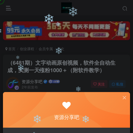
❄
❄
❄
❄
❄
❄
首页
创业课程
会员专属
正文
❄
（6481期）文字动画原创视频，软件全自动生
❄
成，实测一天涨粉1000＋（附软件教学）
❄
资源分享吧
❄
关注
私信
2年前发布
0
2338
40
❄
付费阅读
（6481期）文字动画原创视频，软件全自动生成，实测一天涨粉1000＋（附软件教学）
资源分享吧
此内容为付费阅读，请付费后查看
❄
❄
会员专属资源