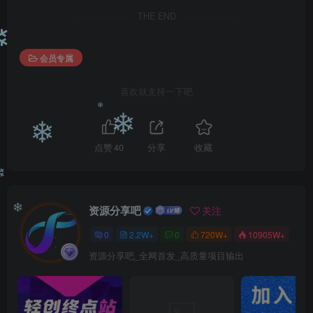
❄
THE END
❄
会员专属
喜欢就支持一下吧
❄
❄
❄
点赞
40
分享
收藏
❄
资源分享吧
关注
❄
0
2.2W+
0
720W+
10905W+
资源分享吧_全网首发_高质量项目输出