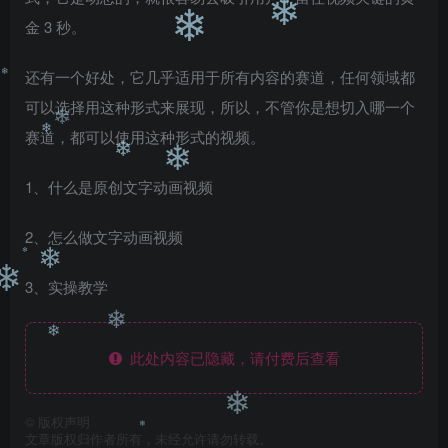
金 3 秒。
❄
❄
还有一个好处，它几乎适用于所有内容的赛道，任何领域都
可以选择用这种形式来展现，所以，不管你是想切入哪一个
❄
赛道，都可以使用这种形式的视频。
❄
❄
❄
❄
1、什么是原创文字动画视频
2、怎么做文字动画视频
❄
3、实操教学
❄
❄
❄
此处内容已隐藏，请付费后查看
❄
©
版权声明
❄
文章版权归作者所有，未经允许请勿转载。