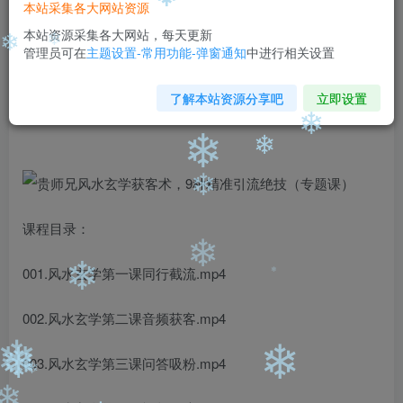
99
￥
￥
❄
❄
本站采集各大网站资源
免费
免费
本站资源采集各大网站，每天更新
黄金会员
钻石会员
管理员可在
主题设置-常用功能-弹窗通知
中进行相关设置
立即购买
❄
❄
了解本站资源分享吧
立即设置
您当前未登录！建议登陆后购买，可保存购买订单
❄
❄
❄
❄
课程目录：
❄
001.风水玄学第一课同行截流.mp4
❄
❄
002.风水玄学第二课音频获客.mp4
003.风水玄学第三课问答吸粉.mp4
❄
❄
❄