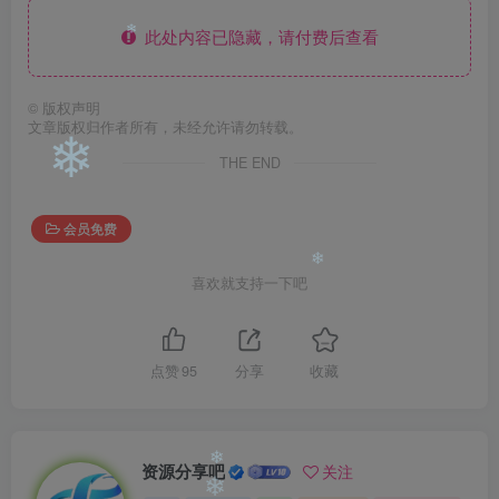
❄
此处内容已隐藏，请付费后查看
❄
©
版权声明
文章版权归作者所有，未经允许请勿转载。
THE END
❄
会员免费
喜欢就支持一下吧
❄
点赞
95
分享
收藏
资源分享吧
关注