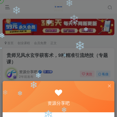
❄
❄
❄
❄
❄
❄
❄
首页
创业课程
会员免费
正文
❄
❄
贵师兄风水玄学获客术，9种精准引流绝技（专题
课）
❄
❄
资源分享吧
关注
私信
2年前发布
❄
0
2981
95
❄
❄
付费阅读
贵师兄风水玄学获客术，9种精准引流绝技（专题课）
❄
❄
资源分享吧
此内容为付费阅读，请付费后查看
9.9