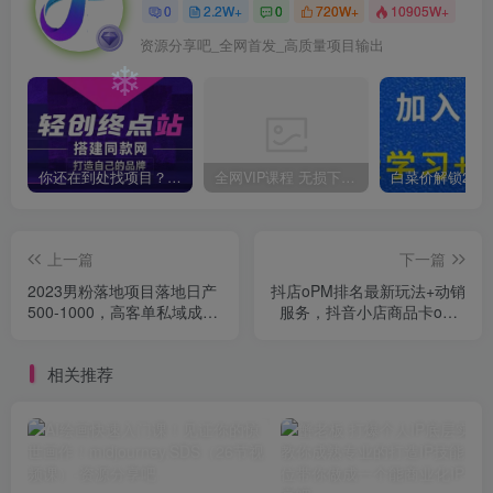
❄
0
2.2W+
0
720W+
10905W+
❄
资源分享吧_全网首发_高质量项目输出
❄
你还在到处找项目？还在当韭菜？我靠卖项目一个月收入5万+，曾经我也是个失败者。
全网VIP课程 无损下载~
上一篇
下一篇
2023男粉落地项目落地日产
抖店oPM排名最新玩法+动销
500-1000，高客单私域成
服务，抖音小店商品卡oPM
交！零基础小白上手无压力
算法最新破解玩法，暴力卡
【揭秘】
排名
相关推荐