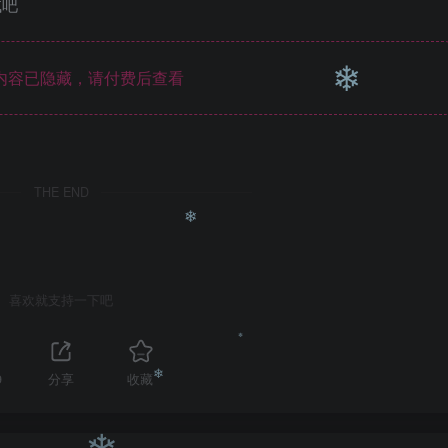
试吧
❄
内容已隐藏，请付费后查看
❄
THE END
喜欢就支持一下吧
❄
9
分享
收藏
❄