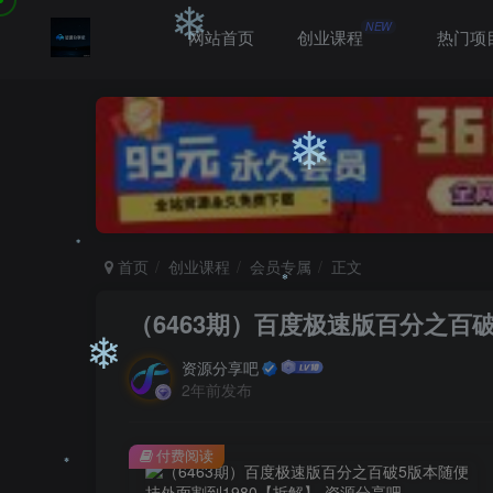
NEW
网站首页
创业课程
热门项
❄
❄
首页
创业课程
会员专属
正文
（6463期）百度极速版百分之百破
❄
资源分享吧
2年前发布
❄
❄
付费阅读