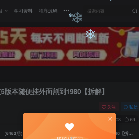
❄
目
学习资料
程序源码
❄
❄
❄
❄
❄
❄
5版本随便挂外面割到1980【拆解】
关注
私信
0
908
69
（6463期）百度极速版百分之百破5版本随便挂外面割到1980【拆解】