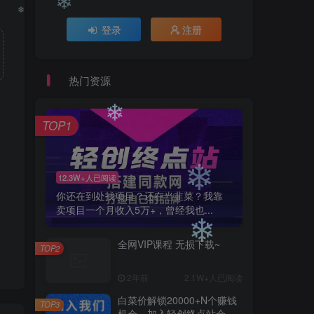
登录
注册
❄
❄
❄
热门资源
❄
TOP1
❄
12.3W+人已阅读
你还在到处找项目？还在当韭菜？我靠
卖项目一个月收入5万+，曾经我也...
❄
全网VIP课程 无损下载~
TOP2
2年前
2.1W+人已阅读
❄
白菜价解锁20000+N个赚钱
TOP3
机会，加入轻创终点站会