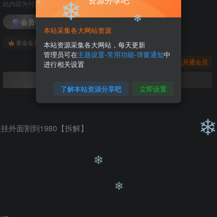
资源分享吧
此内容为付费阅读，请付费后查看
会员专属资源
本站采集各大网站资源
免费
免费
❄
黄金会员
钻石会员
本站资源采集各大网站，每天更新
❄
❄
管理员可在
主题设置-常用功能-弹窗通知
中
❄
您暂无购买权限，请先开通会员
进行相关设置
开通会员
了解本站资源分享吧
立即设置
❄
❄