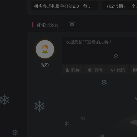
❄
拼多多虚拟爆单打法2.0，每天10分钟，月产5000+，从0到1赚收益教程
❄
❄
评论
❄
抢沙发
❄
昵称
昵称
表情
代码
❄
❄
❄
❄