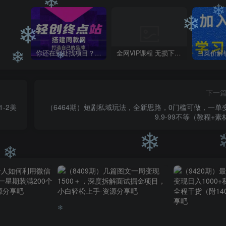
❄
❄
❄
你还在到处找项目？还在当韭菜？我靠卖项目一个月收入5万+，曾经我也是个失败者。
全网VIP课程 无损下载~
❄
❄
❄
下一
❄
❄
-2美
（6464期）短剧私域玩法，全新思路，0门槛可做，一单
9.9-99不等（教程+素
❄
❄