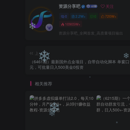
❄
资源分享吧
关注
0
2.2W+
0
720W+
10905W+
资源分享吧_全网首发_高质量项目输出
❄
上一篇
（6461期）最新国外点金项目，自带自动化脚本 单窗口1
元，可批量日入500美金0投资
❄
❄
相关推荐
❄