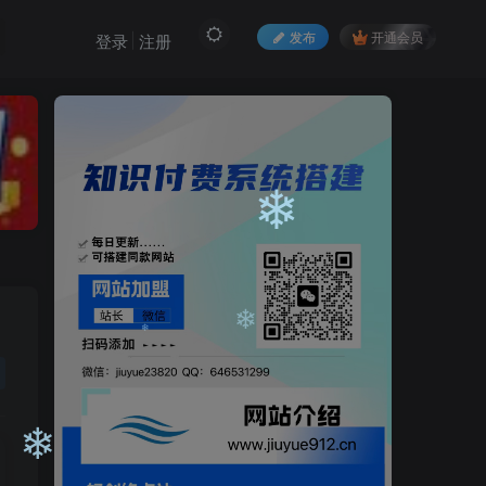
❄
发布
开通会员
登录
注册
❄
❄
❄