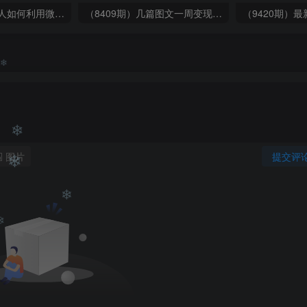
（6215期）一个人如何利用微信群自动群发引流，一星期装满200个群，日入500+
（8409期）几篇图文一周变现1500＋，深度拆解面试掘金项目，小白轻松上手
❄
❄
图片
提交评
❄
❄
❄