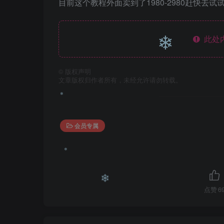
目前这个教程外面卖到了1980-2980赶快去试
❄
此处
©
版权声明
❄
文章版权归作者所有，未经允许请勿转载。
会员专属
❄
点赞
6
❄