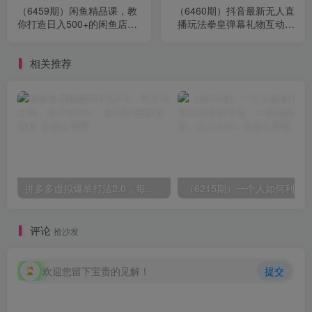
（6459期）闲鱼精品课，教
（6460期）抖音最新无人直
你打造日入500+的闲鱼店
播玩法拳皇弹幕礼物互动小
铺，细致讲解看完就会
游戏（软件+教程+搭建+素
材+音效）
相关推荐
拼多多虚拟爆单打法2.0，每天10分钟，月产5000+，从0到1赚收益教程
评论
抢沙发
欢迎您留下宝贵的见解！
提交