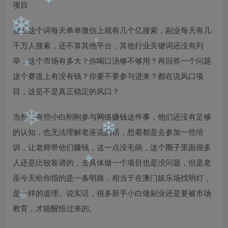
❄
❄
创业这个词每天单单微信上就有几个亿搜索，副业每天有几
❄
千万人搜索，还不算其他平台，其他行业关键词还没有列
举，这个市场有多大？你喝口汤够不够用？再回答一个问题
❄
这个赛道上有没有钱？你要不要参与进来？都在说风口项
❄
目，这是不是真正稳定的风口？
当然，有些小白刚刚参与网络赚钱这件事，他们还没有足够
❄
的认知，也无法理解老巫说的话，想着都是去参加一些培
❄
训，让老师带他们赚钱，这一点没毛病，这个圈子里面很多
人还是比较靠谱的，去具体做一个项目也是没问题，但是老
❄
巫今天给你指的是一条明路，相当于在澳门娱乐场找明灯，
是一样的道理。说实话，很多新手小白做副业还是要被市场
教育，才能醒悟过来的。
❄