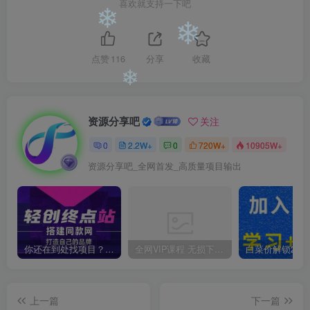
❄
喜欢就支持一下吧
❄
❄
点赞
116
分享
收藏
❄
资源分享吧
关注
0
2.2W+
0
720W+
10905W+
资源分享吧_全网首发_高质量项目输出
你还在到处找项目？还在当韭菜？我靠卖项目一个月收入5万+，曾经我也是个失败者。
全网VIP课程 无损下载~
上一篇
下一篇