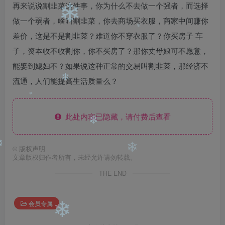
再来说说割韭菜这件事，你为什么不去做一个强者，而选择
❄
做一个弱者，啥叫割韭菜，你去商场买衣服，商家中间赚你
差价，这是不是割韭菜？难道你不穿衣服了？你买房子 车
❄
子，资本收不收割你，你不买房了？那你丈母娘可不愿意，
能娶到媳妇不？如果说这种正常的交易叫割韭菜，那经济不
流通，人们能提高生活质量么？
❄
此处内容已隐藏，请付费后查看
❄
❄
©
版权声明
文章版权归作者所有，未经允许请勿转载。
❄
❄
THE END
会员专属