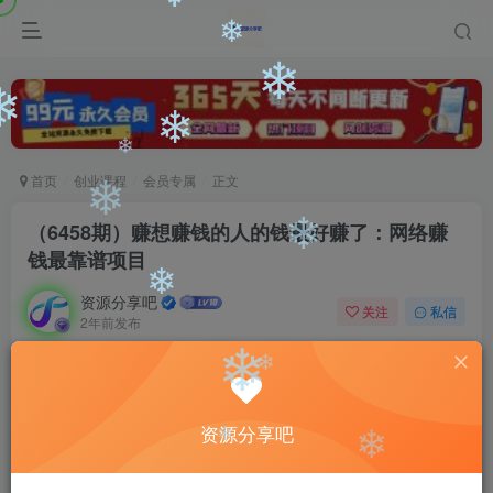
❄
❄
❄
❄
❄
首页
创业课程
会员专属
正文
❄
❄
（6458期）赚想赚钱的人的钱最好赚了：网络赚
❄
钱最靠谱项目
资源分享吧
❄
关注
私信
2年前发布
0
3183
116
❄
付费阅读
❄
（6458期）赚想赚钱的人的钱最好赚了：网络赚钱最靠谱项目
资源分享吧
此内容为付费阅读，请付费后查看
❄
❄
会员专属资源