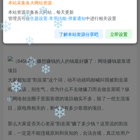
本站采集各大网站资源
免费
免费
黄金会员
钻石会员
本站资源采集各大网站，每天更新
❄
管理员可在
主题设置-常用功能-弹窗通知
中进行相关设置
您暂无购买权限，请先开通会员
❄
❄
❄
开通会员
了解本站资源分享吧
立即设置
❄
❄
❄
大家都知道“割韭菜”这个词，动不动就呜闹喊叫我被割韭菜
啦，活该，别生气，你为什么不去做镰刀而去做韭菜呢？纵
❄
观网络创业圈子里面靠谱的项目确实不多，除了一些主流项
目，跟电商相关的，剩余没有多少靠谱的项目。
❄
❄
那么大家是否关心老巫“割韭菜”赚了多少钱？这里说的割韭
菜，一定是不能违规原则和良知的，合法合规，真正给用户