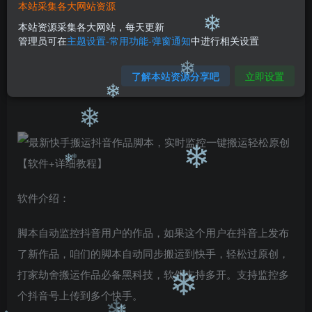
99
￥
￥
本站采集各大网站资源
❄
免费
免费
本站资源采集各大网站，每天更新
黄金会员
钻石会员
❄
管理员可在
主题设置-常用功能-弹窗通知
中进行相关设置
立即购买
了解本站资源分享吧
立即设置
您当前未登录！建议登陆后购买，可保存购买订单
❄
❄
❄
❄
❄
❄
软件介绍：
脚本自动监控抖音用户的作品，如果这个用户在抖音上发布
了新作品，咱们的脚本自动同步搬运到快手，轻松过原创，
打家劫舍搬运作品必备黑科技，软件支持多开。支持监控多
❄
个抖音号上传到多个快手。