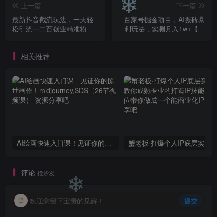
❄
上一篇
下一篇
❄
最新抖音截流玩法，一天轻
百家号掘金项目，AI搬砖暴
松引流一二百创业精准粉，
利玩法，实测月入1w+【揭
附脚本+玩法【揭秘】
秘】
相关推荐
❄
AI绘画快速入门课！见证你的惊世画作！midjourney,SDS（26节视频课）
❄
评论
抢沙发
❄
欢迎您留下宝贵的见解！
提交