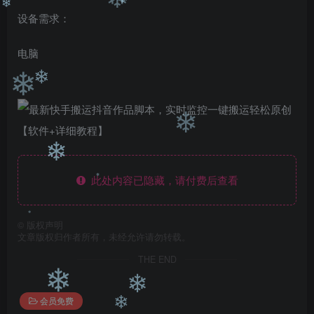
❄
设备需求：
❄
❄
电脑
❄
❄
❄
❄
此处内容已隐藏，请付费后查看
❄
©
版权声明
文章版权归作者所有，未经允许请勿转载。
❄
THE END
❄
❄
会员免费