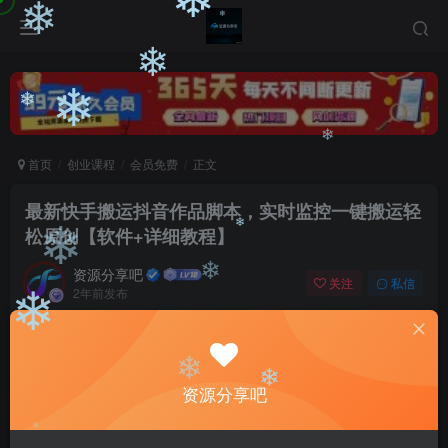
❄
❄
❄
❄
❄
❄
首页
创业课程
会员免费
正文
❄
最新快手搬运抖音作品脚本，实时监控一键搬运轻
松原创【软件+详细教程】
❄
❄
资源分享吧
关注
私信
2年前发布
❄
❄
0
494
100
付费阅读
最新快手搬运抖音作品脚本，实时监控一键搬运轻松原创【软件+详细教程】
❄
资源分享吧
❄
此内容为付费阅读，请付费后查看
9.9