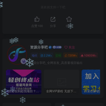
❄
❄
喜欢就支持一下吧
点赞
100
分享
收藏
❄
❄
❄
❄
资源分享吧
关注
0
2.2W+
0
720W+
10905W+
❄
资源分享吧_全网首发_高质量项目输出
❄
你还在到处找项目？还在当韭菜？我靠卖项目一个月收入5万+，曾经我也是个失败者。
全网VIP课程 无损下载~
❄
❄