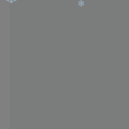
❄
❄
❄