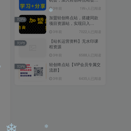
员，全站资源免费学习。
3年前
1W+人已阅读
加盟轻创终点站，搭建同款
TOP4
项目资源站，实现日入
2000+
3年前
7022人已阅读
❄
【站长运营资料】无水印课
TOP5
❄
程资源
3年前
6588人已阅读
轻创终点站【VIP会员专属交
TOP6
流群】
3年前
6435人已阅读
❄