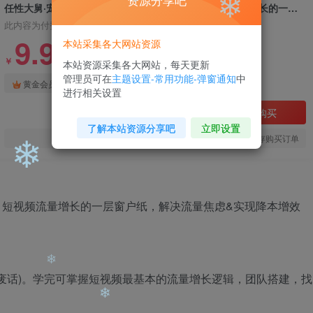
资源分享吧
❄
任性大舅·宠物行业短视频运营课(不讲废话)，短视频流量增长的一层窗户纸，解决流量焦虑&实现降本增效
此内容为付费阅读，请付费后查看
9.9
本站采集各大网站资源
❄
❄
99
￥
￥
本站资源采集各大网站，每天更新
管理员可在
主题设置-常用功能-弹窗通知
中
免费
免费
❄
❄
黄金会员
钻石会员
进行相关设置
立即购买
了解本站资源分享吧
立即设置
您当前未登录！建议登陆后购买，可保存购买订单
❄
废话)。学完可掌握短视频最基本的流量增长逻辑，团队搭建，找