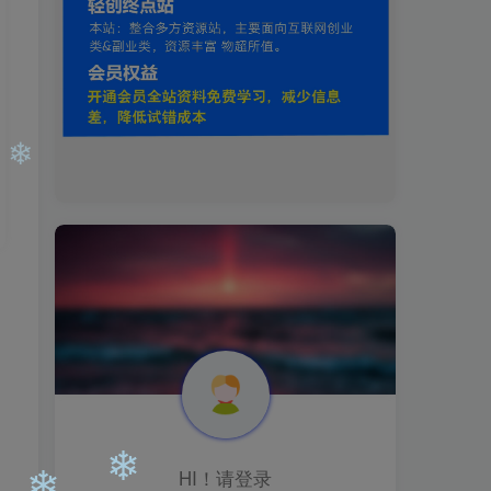
❄
❄
HI！请登录