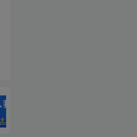
白菜价解锁20000+N个赚钱机会，加入轻创终点站会员，全站资源免费学习。
加盟轻创终点站，搭建同款项目资源站，实现日入2000+
【站长运营资料】无水印课程资源