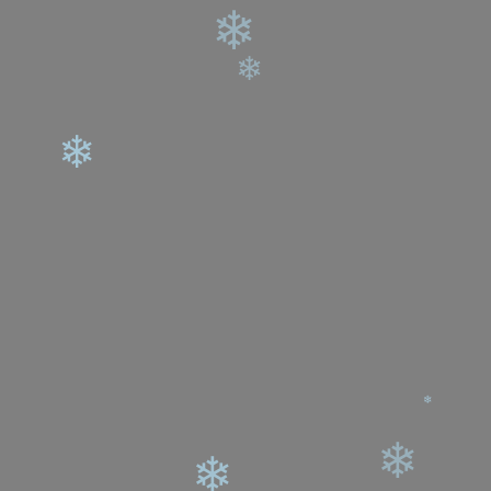
❄
❄
❄
❄
❄