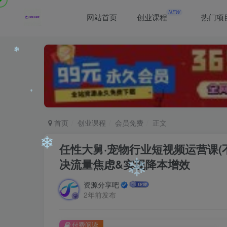
❄
NEW
网站首页
创业课程
热门项
❄
❄
首页
创业课程
会员免费
正文
任性大舅·宠物行业短视频运营课
决流量焦虑&实现降本增效
❄
资源分享吧
2年前发布
❄
付费阅读