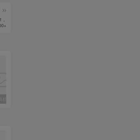
篇
1，
0+
2023本地生活商机账号打造课，​了解本地生活基本逻辑，爆款团购品搭建，投放直播策略
玺承·电商企业玩转抖音电商系列课，6大维度，6位老师，线上揭秘抖音商家入局SOP