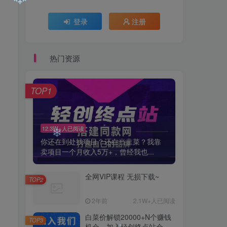
登录
注册
❄
❄
热门资源
TOP1
12.3W+人已阅读
你还在到处找项目？还在当韭菜？我靠
卖项目一个月收入5万+，曾经我也...
全网VIP课程 无损下载~
TOP2
❄
❄
2年前
2.1W+人已阅读
白菜价解锁20000+N个赚钱
TOP3
机会，加入轻创终点站会