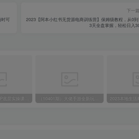
下一
随时可
2023【阿本小红书无货源电商训练营】保姆级教程，从0到
3天全盘掌握，轻松日入30
蟹老板·打爆个人IP底层实操课，教你成熟专业的打造IP技能，全方位带你做成一个能商业化IP
（10401期）大佬手游全新玩法，轻松日入几张，风口信息差玩法，当天见收益，小白一… admin的头像-飓风网创资源站 admin