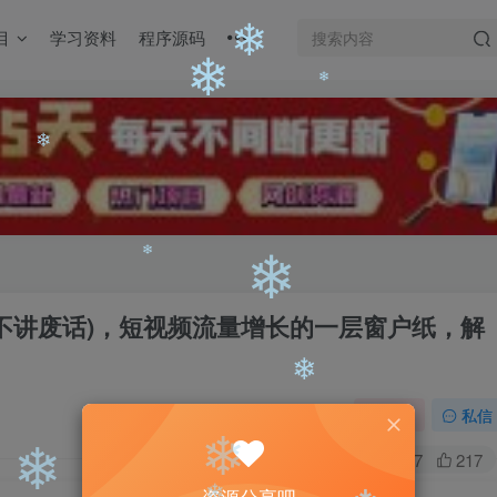
目
学习资料
程序源码
❄
❄
❄
❄
(不讲废话)，短视频流量增长的一层窗户纸，解
❄
❄
关注
私信
0
2707
217