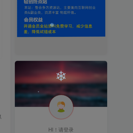
❄
❄
，
抓
❄
HI！请登录