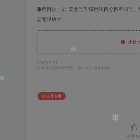
课程目录：01 美女号升级玩法百分百不封号，
会无限放大
此处
©
版权声明
文章版权归作者所有，未经允许请勿转载。
❄
会员专属
❄
❄
点赞
12