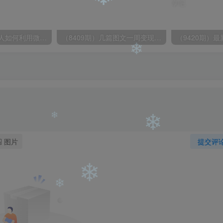
❄
（6215期）一个人如何利用微信群自动群发引流，一星期装满200个群，日入500+
（8409期）几篇图文一周变现1500＋，深度拆解面试掘金项目，小白轻松上手
❄
图片
提交评
❄
❄