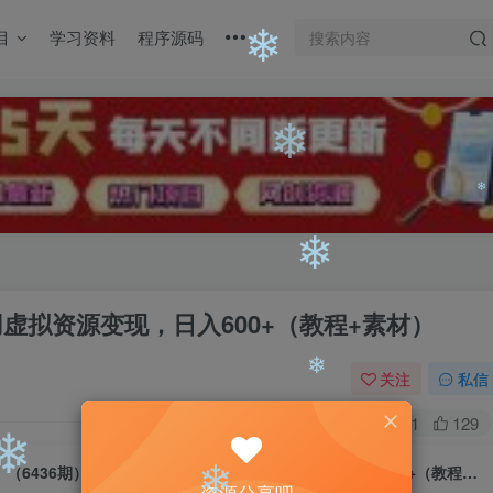
目
学习资料
程序源码
❄
❄
❄
用虚拟资源变现，日入600+（教程+素材）
❄
关注
私信
0
581
129
❄
（6436期）美女号升级玩法，利用虚拟资源变现，日入600+（教程+素材）