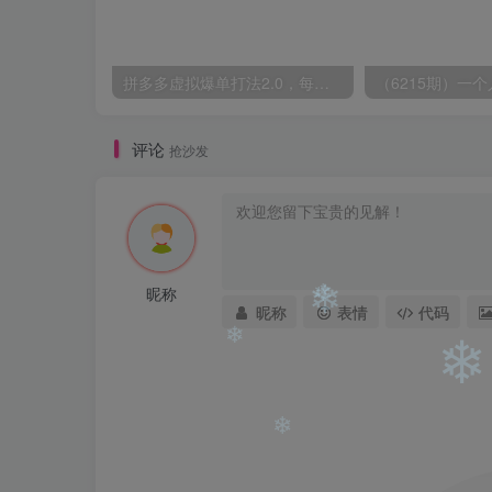
拼多多虚拟爆单打法2.0，每天10分钟，月产5000+，从0到1赚收益教程
评论
抢沙发
昵称
昵称
表情
代码
❄
❄
❄
❄