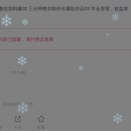
微信加到爆02 三分钟教你制作出爆款作品03 学会变现，收益将
❄
内容已隐藏，请付费后查看
❄
❄
❄
❄
❄
THE END
❄
❄
❄
喜欢就支持一下吧
9
分享
收藏