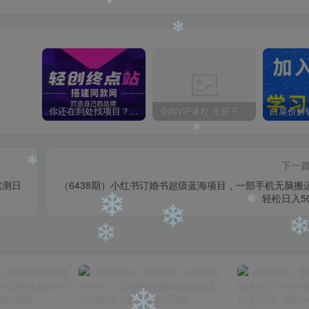
❄
❄
❄
❄
你还在到处找项目？还在当韭菜？我靠卖项目一个月收入5万+，曾经我也是个失败者。
全网VIP课程 无损下载~
下一
实测日
（6438期）小红书订婚书超级蓝海项目，一部手机无脑搬
轻松日入50
❄
❄
❄
❄
❄
❄
❄