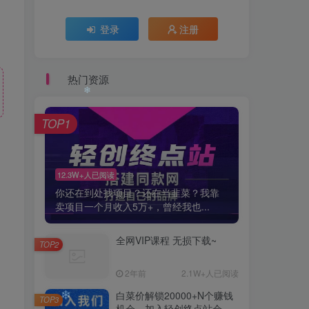
登录
注册
热门资源
TOP1
❄
12.3W+人已阅读
你还在到处找项目？还在当韭菜？我靠
卖项目一个月收入5万+，曾经我也...
全网VIP课程 无损下载~
TOP2
2年前
2.1W+人已阅读
白菜价解锁20000+N个赚钱
TOP3
机会，加入轻创终点站会