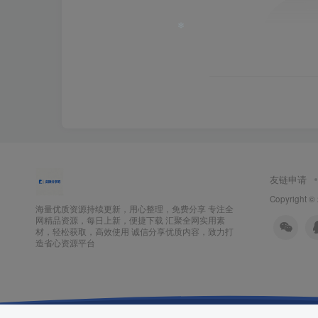
❄
友链申请
Copyright ©
海量优质资源持续更新，用心整理，免费分享 专注全
网精品资源，每日上新，便捷下载 汇聚全网实用素
材，轻松获取，高效使用 诚信分享优质内容，致力打
造省心资源平台