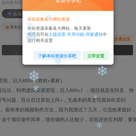
资源分享吧
此内容为付费阅读，请付费后查看
❄
会员专属资源
本站采集各大网站资源
❄
免费
免费
黄金会员
钻石会员
本站资源采集各大网站，每天更新
管理员可在
主题设置-常用功能-弹窗通知
中
您暂无购买权限，请先开通会员
进行相关设置
❄
开通会员
❄
了解本站资源分享吧
立即设置
❄
❄
玩法，利用虚拟资源变现，日入600+》，项目就是在抖音、快
❄
❄
❄
封号问题，百分百过原创上抖+，无成本的美女写真轻松卖到
常简单的事。最简单的视频制作方法，因为我测试了几天，引流效果挺好
❄
，这个项目操作简单，现在做的人比较少，目前还在红利期，要
❄