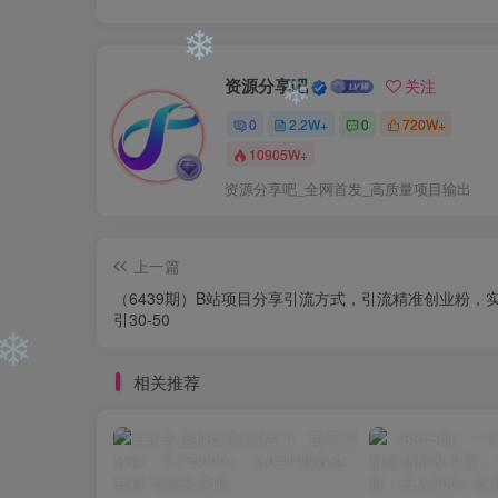
❄
资源分享吧
关注
0
2.2W+
0
720W+
❄
10905W+
❄
资源分享吧_全网首发_高质量项目输出
上一篇
（6439期）B站项目分享引流方式，引流精准创业粉，
引30-50
相关推荐
❄