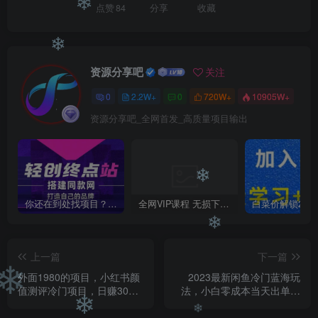
❄
点赞
84
分享
收藏
❄
❄
资源分享吧
关注
0
2.2W+
0
720W+
10905W+
资源分享吧_全网首发_高质量项目输出
❄
你还在到处找项目？还在当韭菜？我靠卖项目一个月收入5万+，曾经我也是个失败者。
全网VIP课程 无损下载~
❄
上一篇
下一篇
外面1980的项目，小红书颜
2023最新闲鱼冷门蓝海玩
❄
值测评冷门项目，日赚300+
法，小白零成本当天出单日
【揭秘】
入200+【揭秘】