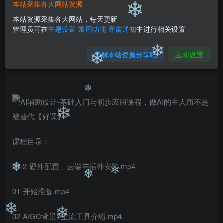
❄
99
￥
￥
本站采集各大网站资源
免费
免费
❄
本站资源采集各大网站，每天更新
❄
黄金会员
钻石会员
管理员可在
主题设置-常用功能-弹窗通知
中进行相关设置
立即购买
了解本站资源分享吧
立即设置
您当前未登录！建议登陆后购买，可保存购买订单
❄
❄
❄
❄
课程目录：
❄
01-2-硬件配置、云端与插件安装.mp4
❄
❄
❄
01-开始准备.mp4
02-AIGC背景+主流工具介绍.mp4