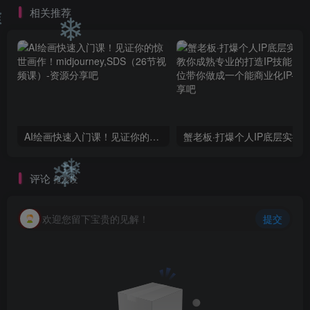
❄
相关推荐
❄
❄
❄
AI绘画快速入门课！见证你的惊世画作！midjourney,SDS（26节视频课）
评论
抢沙发
❄
❄
欢迎您留下宝贵的见解！
提交