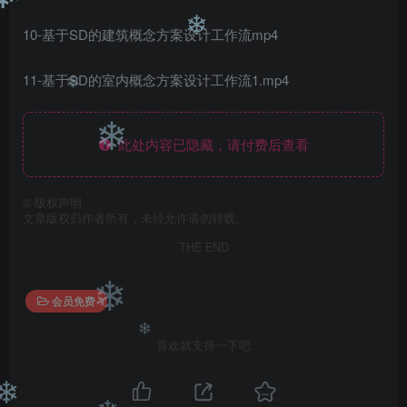
❄
10-基于SD的建筑概念方案设计工作流mp4
❄
11-基于SD的室内概念方案设计工作流1.mp4
❄
此处内容已隐藏，请付费后查看
❄
©
版权声明
文章版权归作者所有，未经允许请勿转载。
THE END
会员免费
❄
喜欢就支持一下吧
❄