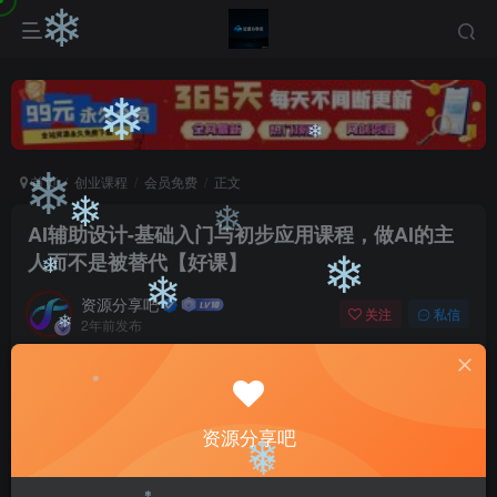
❄
❄
❄
❄
首页
创业课程
会员免费
正文
❄
AI辅助设计-基础入门与初步应用课程，做AI的主
❄
❄
人而不是被替代【好课】
❄
❄
资源分享吧
❄
关注
私信
2年前发布
0
1816
84
❄
付费阅读
AI辅助设计-基础入门与初步应用课程，做AI的主人而不是被替代【好课】
❄
资源分享吧
此内容为付费阅读，请付费后查看
9.9
❄