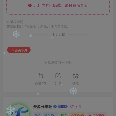
❄
此处内容已隐藏，请付费后查看
©
版权声明
文章版权归作者所有，未经允许请勿转载。
THE END
❄
❄
❄
会员专属
喜欢就支持一下吧
❄
点赞
53
分享
收藏
❄
❄
❄
资源分享吧
关注
0
2.2W+
0
720W+
10905W+