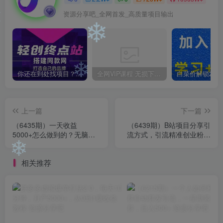
❄
资源分享吧_全网首发_高质量项目输出
❄
你还在到处找项目？还在当韭菜？我靠卖项目一个月收入5万+，曾经我也是个失败者。
全网VIP课程 无损下载~
❄
上一篇
下一篇
（6435期）一天收益
（6439期）B站项目分享引
5000+怎么做到的？无脑搬
流方式，引流精准创业粉，
运即可，长期稳定项目，一
实测日引30-50
部手机可做
❄
相关推荐