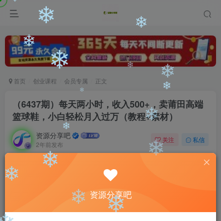
❄
❄
❄
❄
❄
❄
首页
创业课程
会员专属
正文
❄
❄
❄
（6437期）每天两小时，收入500+，卖莆田高端
❄
篮球鞋，小白轻松月入过万（教程+素材）
❄
资源分享吧
关注
私信
❄
2年前发布
❄
0
612
53
❄
付费阅读
❄
（6437期）每天两小时，收入500+，卖莆田高端篮球鞋，小白轻松月入过万（教程+素材）
资源分享吧
此内容为付费阅读，请付费后查看
❄
❄
会员专属资源