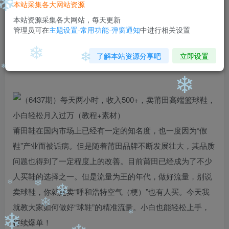
本站采集各大网站资源
❄
免费
免费
黄金会员
钻石会员
本站资源采集各大网站，每天更新
管理员可在
主题设置-常用功能-弹窗通知
中进行相关设置
您暂无购买权限，请先开通会员
开通会员
了解本站资源分享吧
立即设置
❄
❄
❄
❄
莆田鞋在国内市场上已经有一定的知名度，也一度因为“假
鞋”产业而被诟病。但是随着莆田品牌不断发展壮大，其品质
问题也得到了一定程度上的改善。目前莆田已经成为了不少
人买鞋的选择之一。但是流量为王的年代，做好流量，别说
卖球鞋，你就是卖“呼和浩特空气（梗）”也有人买。今天我
❄
❄
❄
就教大家如何做好“球鞋”的精准流量。小白也能轻松上手，
❄
持续爆单！