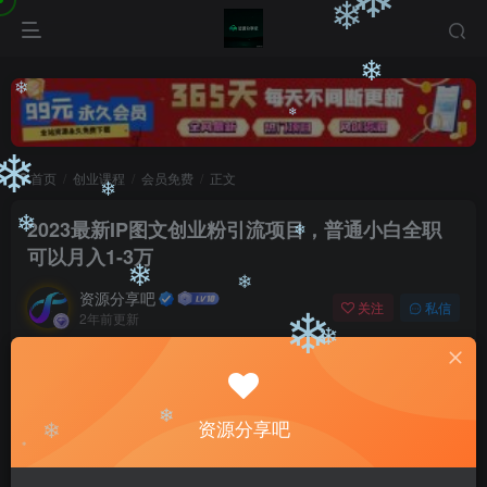
❄
❄
❄
❄
❄
❄
首页
创业课程
会员免费
正文
❄
2023最新IP图文创业粉引流项目，普通小白全职
❄
可以月入1-3万
❄
❄
资源分享吧
关注
私信
2年前更新
❄
❄
0
1870
169
❄
付费阅读
❄
2023最新IP图文创业粉引流项目，普通小白全职可以月入1-3万
资源分享吧
此内容为付费阅读，请付费后查看
9.9
❄
限时特惠
❄