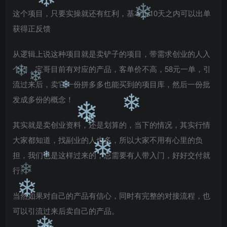
❄
这个项目，只要实操就还有红利，基本上10天之内可以出单
❄
❄
❄
获得正反馈
从逻辑上说这种项目就是卖铲子的项目，带需求创业的人入
个门，宝哥目前有对应的产品，客单价不高，58元一单，引
流过来后，卖它一份拼多多也能买到的项目库，然后一份批
❄
❄
发成多份的概念！
❄
❄
❄
其实就是卖创业资料，还是划算的，当下的情况，其实行情
大家都知道，找副业的人也多，所以大家不用有心里的负
❄
担，我们也是这样过来的，总需要有人带入门，好好交付就
❄
行。
❄
❄
当然如果对自己的产品有信心，同时有完整的对接流程，也
❄
可以引流过来后卖自己的产品。