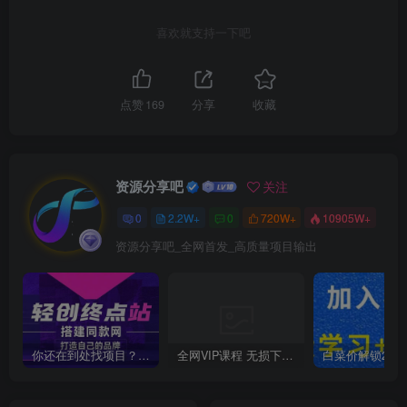
喜欢就支持一下吧
点赞
169
分享
收藏
资源分享吧
关注
0
2.2W+
0
720W+
10905W+
资源分享吧_全网首发_高质量项目输出
你还在到处找项目？还在当韭菜？我靠卖项目一个月收入5万+，曾经我也是个失败者。
全网VIP课程 无损下载~