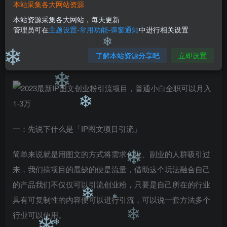
99
￥
￥
本站采集各大网站资源
❄
免费
免费
本站资源采集各大网站，每天更新
黄金会员
钻石会员
管理员可在
主题设置-常用功能-弹窗通知
中进行相关设置
立即购买
了解本站资源分享吧
立即设置
您当前未登录！建议登陆后购买，可保存购买订单
❄
❄
❄
❄
一：先说下什么是「IP图文项目引流」
简单来说就是用图文的方式将需求创业、副业的人群吸引过
来，我们搞项目的最缺的便是流量，借助这个玩法融合自己
❄
的产品我们不仅仅可以引流创业粉，只要是自己所在的行业
具有可复制性的内容便可以进行引流，可以说一套方法多个
❄
行业可以使用。
❄