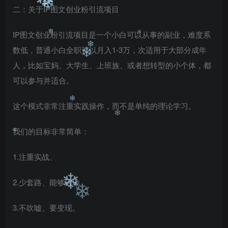
二：关于IP图文创业粉引流项目
❄
❄
IP图文创业粉引流项目是一个小白可以从事的副业，难度系
数低，普通小白全职可以月入1-3万，次适用于大部分成年
❄
❄
人，比如宝妈、大学生、上班族、或者想转型的小个体，都
❄
❄
可以参与并适合。
这个模式非常注重实践操作，而不是单纯的理论学习。
❄
我们的目标非常简单：
❄
1.注重实战、
❄
2.少套路、能够落地
❄
3.不吹嘘、要变现。
❄