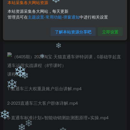
本站采集各大网站资源
❄
❄
免费
免费
黄金会员
钻石会员
本站资源采集各大网站，每天更新
管理员可在
主题设置-常用功能-弹窗通知
中进行相关设置
您暂无购买权限，请先开通会员
开通会员
了解本站资源分享吧
立即设置
❄
❄
❄
课程目录：
❄
❄
1-直通车三大权重及账户后台讲解.mp4
2-2023直通车三大客户群体详解.mp4
3-直通车标准计划+智能动销测款测图原理+实操.mp4
❄