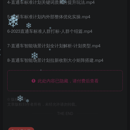
❄
4-直通车标准计划关键词质量分提升玩法.mp4
❄
❄
5-直通车标准计划内外部整体优化实操.mp4
❄
❄
6-2023直通车标准人群打标-人群个绍篇.mp4
❄
❄
7-直通车智能场景计划全计划解析-计划类型.mp4
❄
8-直通车智能场景计划拉新收割大小矩阵搭建.mp4
❄
❄
此处内容已隐藏，请付费后查看
❄
©
版权声明
文章版权归作者所有，未经允许请勿转载。
❄
❄
THE END