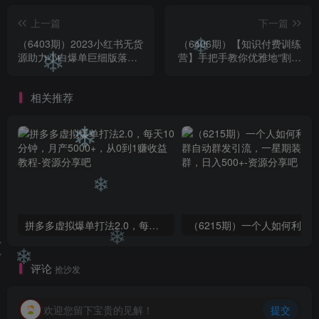
上一篇
下一篇
（6403期）2023小红书无货
（6406期）【知识付费训练
源助力小白爆单巨细版落地
营】手把手教你优雅地“割韭
❄
教程（配学员工具箱和操作
菜”月入10w
❄
视频）
相关推荐
❄
❄
拼多多虚拟爆单打法2.0，每天10分钟，月产5000+，从0到1赚收益教程
❄
❄
评论
抢沙发
❄
欢迎您留下宝贵的见解！
提交