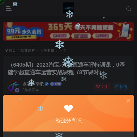
❄
❄
❄
❄
❄
❄
❄
首页
创业课程
会员专属
正文
（6405期）2023淘宝·天猫直通车评特训课，0基
❄
础学起直通车运营实战课程（8节课时）
❄
资源分享吧
关注
私信
❄
❄
2年前发布
0
2650
64
付费阅读
❄
（6405期）2023淘宝·天猫直通车评特训课，0基础学起直通车运营实战课程（8节课时）
❄
资源分享吧
此内容为付费阅读，请付费后查看
会员专属资源