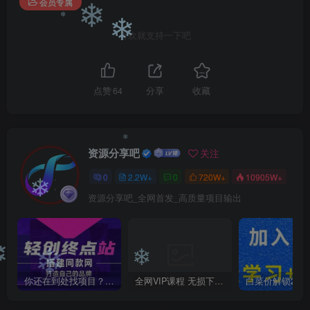
会员专属
❄
喜欢就支持一下吧
❄
❄
点赞
64
分享
收藏
资源分享吧
关注
❄
0
2.2W+
0
720W+
10905W+
资源分享吧_全网首发_高质量项目输出
❄
❄
❄
❄
你还在到处找项目？还在当韭菜？我靠卖项目一个月收入5万+，曾经我也是个失败者。
全网VIP课程 无损下载~