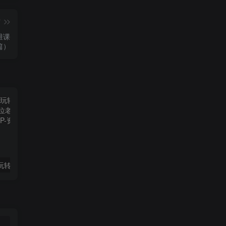
篇
❄
维课
篇）
玺承·电商企业玩转抖音电商系列课，6大维度，6位老师，线上揭秘抖音商家入局SOP
（10401期）大佬手游全新玩法，轻松日入几张，风口信息差玩法，当天见收益，小白一… admin的头像-飓风网创资源站 admin