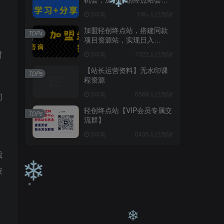
员，全站资源免费学习。
3年前
1W+人已阅读
加盟轻创终点站，搭建同款
TOP4
项目资源站，实现日入
2000+
❄
时
3年前
7022人已阅读
【站长运营资料】无水印课
TOP5
程资源
3年前
6588人已阅读
们
轻创终点站【VIP会员专属交
TOP6
流群】
3年前
6435人已阅读
我
按