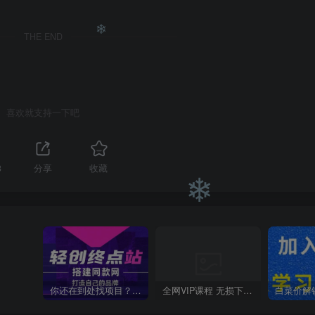
THE END
❄
喜欢就支持一下吧
❄
3
分享
收藏
❄
你还在到处找项目？还在当韭菜？我靠卖项目一个月收入5万+，曾经我也是个失败者。
全网VIP课程 无损下载~