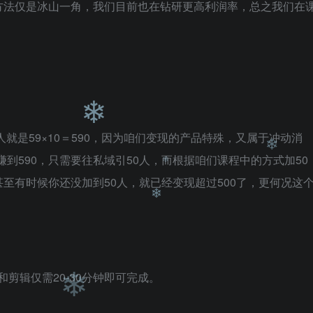
❄
方法仅是冰山一角，我们目前也在钻研更高利润率，总之我们在
❄
❄
。
人就是59×10＝590，因为咱们变现的产品特殊，又属于冲动消
要赚到590，只需要往私域引50人，而根据咱们课程中的方式加50
至有时候你还没加到50人，就已经变现超过500了，更何况这
❄
❄
❄
剪辑仅需20-30分钟即可完成。
❄