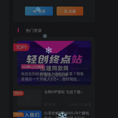
❄
❄
登录
注册
热门资源
❄
❄
TOP1
12.3W+人已阅读
❄
你还在到处找项目？还在当韭菜？我靠
卖项目一个月收入5万+，曾经我也...
❄
全网VIP课程 无损下载~
TOP2
2年前
2.1W+人已阅读
白菜价解锁20000+N个赚钱
TOP3
机会，加入轻创终点站会