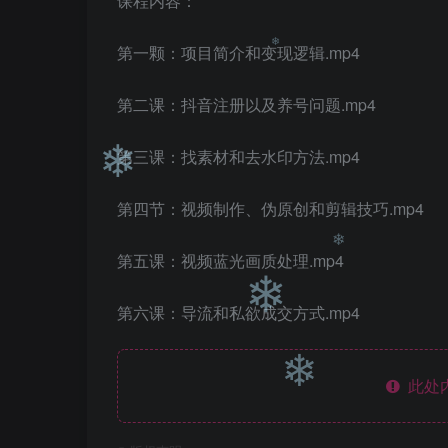
❄
课程内容：
第一颗：项目简介和变现逻辑.mp4
❄
第二课：抖音注册以及养号问题.mp4
❄
第三课：找素材和去水印方法.mp4
❄
第四节：视频制作、伪原创和剪辑技巧.mp4
第五课：视频蓝光画质处理.mp4
❄
第六课：导流和私欲成交方式.mp4
❄
此处
❄