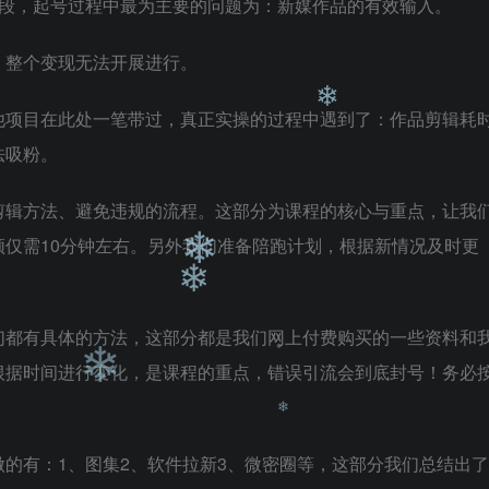
❄
阶段，起号过程中最为主要的问题为：新媒作品的有效输入。
❄
❄
，整个变现无法开展进行。
❄
❄
❄
他项目在此处一笔带过，真正实操的过程中遇到了：作品剪辑耗
法吸粉。
剪辑方法、避免违规的流程。这部分为课程的核心与重点，让我
❄
仅需10分钟左右。另外我们准备陪跑计划，根据新情况及时更
们都有具体的方法，这部分都是我们网上付费购买的一些资料和
根据时间进行变化，是课程的重点，错误引流会到底封号！务必
❄
❄
的有：1、图集2、软件拉新3、微密圈等，这部分我们总结出了