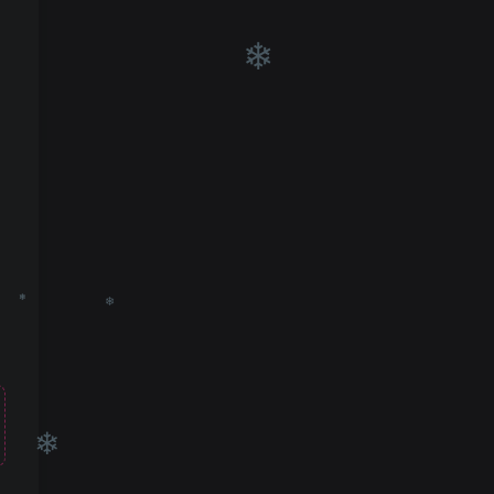
❄
❄
❄
❄