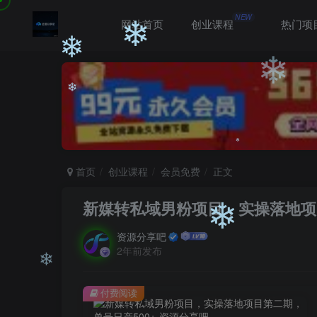
❄
NEW
网站首页
创业课程
热门项
❄
❄
❄
❄
首页
创业课程
会员免费
正文
❄
新媒转私域男粉项目，实操落地项目
资源分享吧
❄
2年前发布
❄
付费阅读