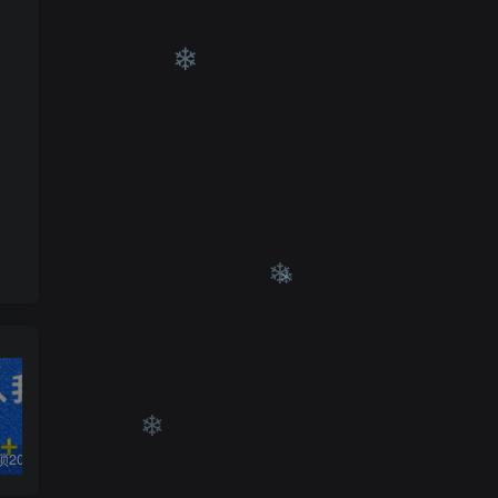
❄
❄
❄
❄
白菜价解锁20000+N个赚钱机会，加入轻创终点站会员，全站资源免费学习。
加盟轻创终点站，搭建同款项目资源站，实现日入2000+
【站长运营资料】无水印课程资源