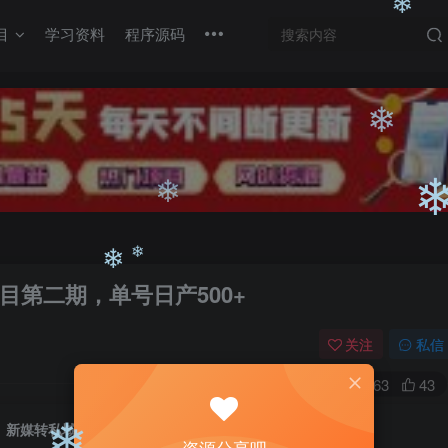
目
学习资料
程序源码
❄
❄
❄
❄
第二期，单号日产500+
❄
关注
私信
❄
0
2963
43
❄
新媒转私域男粉项目，实操落地项目第二期，单号日产500+