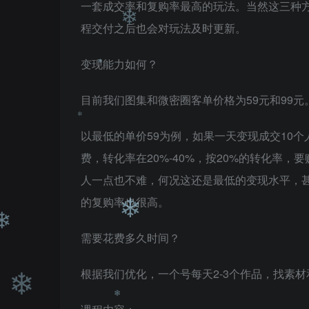
❄
一套成交率和复购率最高的玩法。当然这三种
程交付之后也会对玩法及时更新。
❄
变现能力如何？
❄
目前我们图集和微密圈客单价格为59元和99元
❄
以最低的单价59为例，如果一天变现成交10个
费，转化率在20%-40%，按20%的转化率，
❄
人一点也不难，何况这还是最低的变现水平，甚
的复购率也很高。
❄
需要花费多久时间？
根据我们优化，一个号每天2-3个作品，找素材和
❄