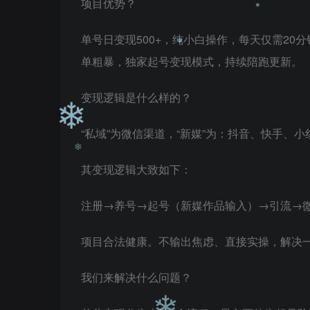
项目优势？
单号日变现500+，纯小白操作，每天仅需2
❄
单粗暴，独家起号变现模式，持续陪跑更新。
变现逻辑是什么样的？
❄
“私域”为微信渠道，“新媒”为：抖音、快手、小
❄
其变现逻辑大致如下：
❄
注册→养号→起号（新媒作品输入）→引流→
项目合法健康。不输出焦虑、直接实操，解决
❄
我们来解决什么问题？