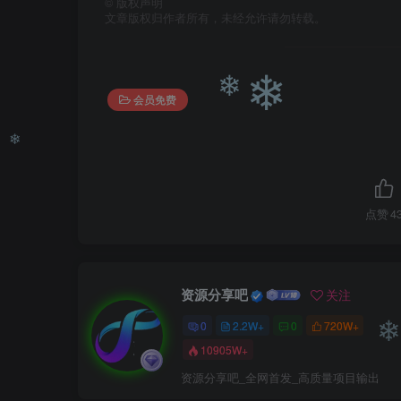
©
版权声明
文章版权归作者所有，未经允许请勿转载。
❄
会员免费
❄
❄
点赞
4
❄
资源分享吧
关注
0
2.2W+
0
720W+
10905W+
资源分享吧_全网首发_高质量项目输出