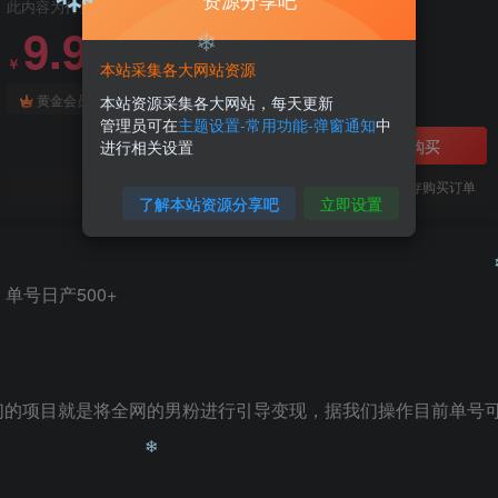
资源分享吧
此内容为付费阅读，请付费后查看
9.9
99
￥
￥
本站采集各大网站资源
免费
免费
黄金会员
钻石会员
本站资源采集各大网站，每天更新
❄
管理员可在
主题设置-常用功能-弹窗通知
中
立即购买
进行相关设置
您当前未登录！建议登陆后购买，可保存购买订单
❄
了解本站资源分享吧
立即设置
们的项目就是将全网的男粉进行引导变现，据我们操作目前单号