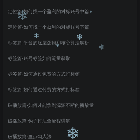
❄
定位篇-如何找一个盈利的对标账号中篇
❄
定位篇-如何找一个盈利的对标账号下篇
❄
标签篇-平台的底层逻辑和核心算法解析
❄
❄
标签篇-账号标签如何流量获取
❄
❄
标签篇-如何通过免费的方式打标签
标签篇-如何通过付费的方式打标签
破播放篇-如何才能拿到源源不断的播放量
破播放篇-钩子打法全流程讲解
破播放篇-盘点勾人法