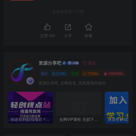
喜欢就支持一下吧
点赞
184
分享
收藏
资源分享吧
关注
0
2.2W+
0
720W+
10905W+
资源分享吧_全网首发_高质量项目输出
你还在到处找项目？还在当韭菜？我靠卖项目一个月收入5万+，曾经我也是个失败者。
全网VIP课程 无损下载~