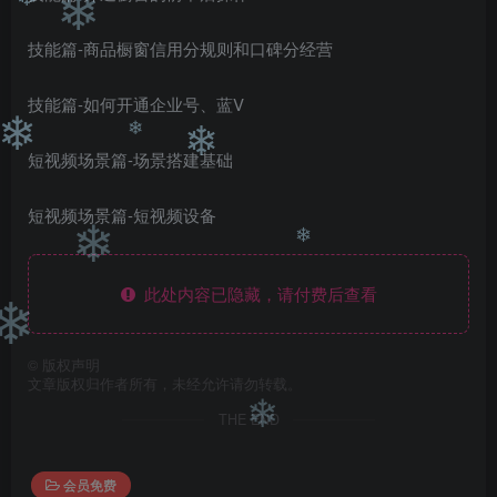
❄
技能篇-商品橱窗信用分规则和口碑分经营
❄
技能篇-如何开通企业号、蓝V
短视频场景篇-场景搭建基础
❄
❄
❄
短视频场景篇-短视频设备
❄
此处内容已隐藏，请付费后查看
❄
❄
©
版权声明
文章版权归作者所有，未经允许请勿转载。
THE END
❄
会员免费