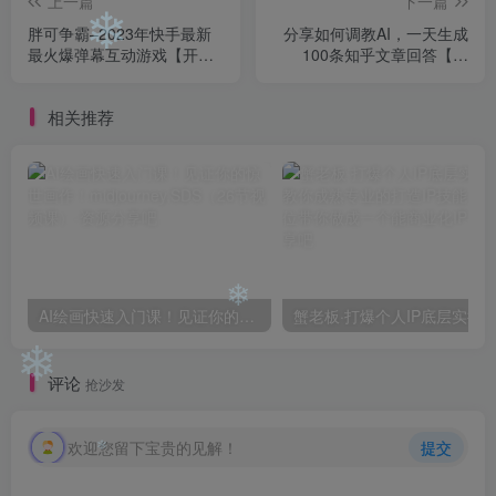
上一篇
下一篇
胖可争霸–2023年快手最新
分享如何调教AI，一天生成
❄
最火爆弹幕互动游戏【开播
100条知乎文章回答【揭
教程+对接报白开通直播权
秘】
限】
相关推荐
AI绘画快速入门课！见证你的惊世画作！midjourney,SDS（26节视频课）
❄
❄
评论
抢沙发
欢迎您留下宝贵的见解！
提交
❄