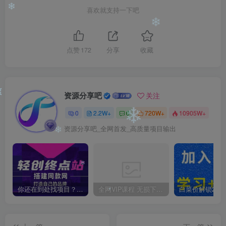
喜欢就支持一下吧
❄
❄
点赞
172
分享
收藏
资源分享吧
关注
❄
0
2.2W+
0
720W+
10905W+
❄
资源分享吧_全网首发_高质量项目输出
❄
❄
你还在到处找项目？还在当韭菜？我靠卖项目一个月收入5万+，曾经我也是个失败者。
全网VIP课程 无损下载~
❄