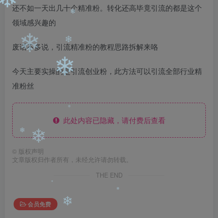
❄
还不如一天出几十个精准粉。转化还高毕竟引流的都是这个
❄
领域感兴趣的
❄
❄
废话不多说，引流精准粉的教程思路拆解来咯
❄
❄
今天主要实操的是引流创业粉，此方法可以引流全部行业精
准粉丝
此处内容已隐藏，请付费后查看
❄
❄
❄
©
版权声明
文章版权归作者所有，未经允许请勿转载。
THE END
❄
❄
会员免费
❄
❄