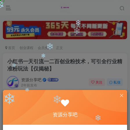
❄
❄
❄
❄
首页
创业课程
会员免费
正文
❄
小红书一天引流一二百创业粉技术，可引全行业精
❄
准粉玩法【仅揭秘】
❄
资源分享吧
关注
私信
2年前发布
0
1986
172
❄
❄
付费阅读
❄
小红书一天引流一二百创业粉技术，可引全行业精准粉玩法【仅揭秘】
资源分享吧
此内容为付费阅读，请付费后查看
9.9
❄