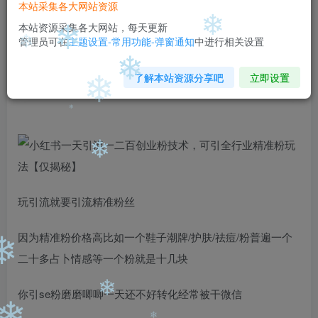
99
￥
￥
本站采集各大网站资源
免费
免费
本站资源采集各大网站，每天更新
黄金会员
钻石会员
❄
管理员可在
主题设置-常用功能-弹窗通知
中进行相关设置
❄
立即购买
❄
❄
了解本站资源分享吧
立即设置
您当前未登录！建议登陆后购买，可保存购买订单
❄
❄
❄
玩引流就要引流精准粉丝
因为精准粉价格高比如一个鞋子潮牌/护肤/祛痘/粉普遍一个
❄
二十多占卜情感等一个粉就是十几块
你引se粉磨磨唧唧一天还不好转化经常被干微信
❄