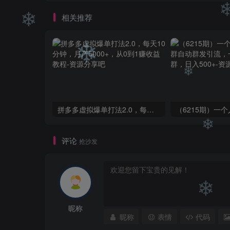
相关推荐
❄
❄
❄
❄
拼多多虚拟爆单打法2.0，每天10分钟，月产5000+，从0到1赚收益教程
评论
抢沙发
❄
❄
昵称
昵称
表情
代码