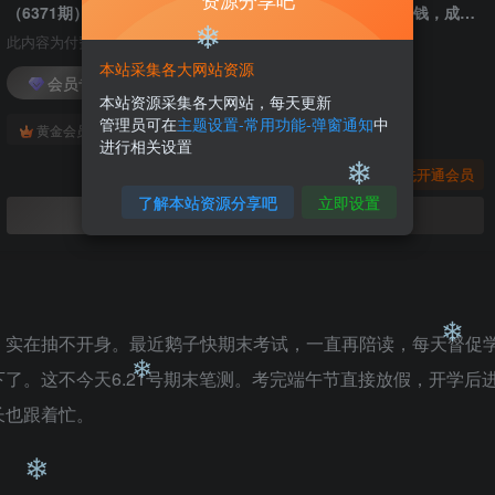
资源分享吧
（6371期）东哲日记：全网首创实物虚拟电商项目，速来捡钱，成本低，一单赚几十块！
此内容为付费阅读，请付费后查看
本站采集各大网站资源
会员专属资源
本站资源采集各大网站，每天更新
管理员可在
主题设置-常用功能-弹窗通知
中
免费
免费
黄金会员
钻石会员
进行相关设置
您暂无购买权限，请先开通会员
❄
了解本站资源分享吧
立即设置
开通会员
❄
，实在抽不开身。最近鹅子快期末考试，一直再陪读，每天督促
了。这不今天6.21号期末笔测。考完端午节直接放假，开学后
长也跟着忙。
❄