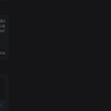
（9420期）最新短剧玩法，暴力变现日入1000+私域零成本操作，全程干货（附1400G短剧）
（6890期）2023-TikTok海外短视频带货特训营，掌握TK短视频带货变现全流程（60节课）
论