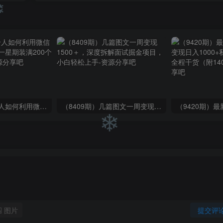
❄
❄
❄
❄
❄
❄
（6215期）一个人如何利用微信群自动群发引流，一星期装满200个群，日入500+
（8409期）几篇图文一周变现1500＋，深度拆解面试掘金项目，小白轻松上手
❄
图片
提交评