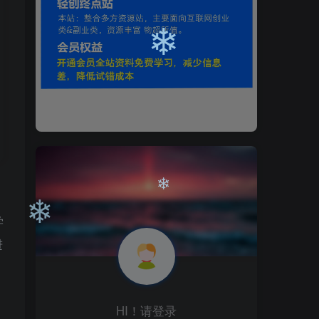
❄
❄
学
进
❄
❄
HI！请登录