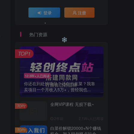
登录
注册
息
热门资源
TOP1
❄
12.3W+人已阅读
❄
你还在到处找项目？还在当韭菜？我靠
卖项目一个月收入5万+，曾经我也...
全网VIP课程 无损下载~
TOP2
2年前
2.1W+人已阅读
白菜价解锁20000+N个赚钱
TOP3
机会，加入轻创终点站会