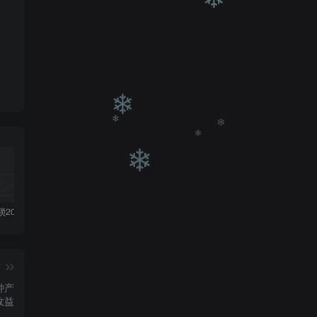
❄
❄
白菜价解锁20000+N个赚钱机会，加入轻创终点站会员，全站资源免费学习。
加盟轻创终点站，搭建同款项目资源站，实现日入2000+
【站长运营资料】无水印课程资源
❄
❄
❄
❄
篇
收益