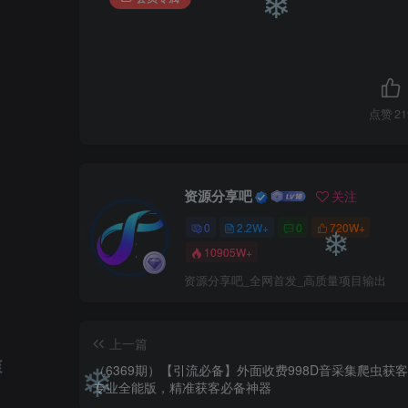
❄
❄
点赞
21
资源分享吧
关注
0
2.2W+
0
720W+
10905W+
资源分享吧_全网首发_高质量项目输出
上一篇
❄
（6369期）【引流必备】外面收费998D音采集爬虫获
专业全能版，精准获客必备神器