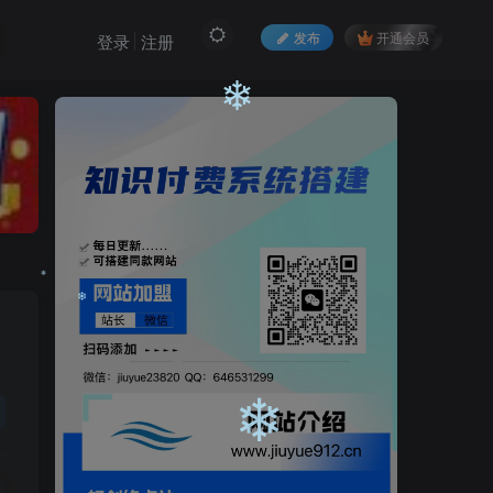
发布
开通会员
登录
注册
❄
❄
❄
❄
❄