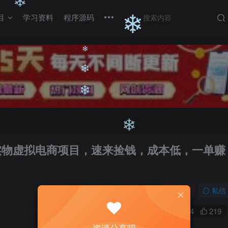
❄
目
学习资料
程序源码
❄
❄
❄
❄
创实物虚拟电商项目，速来捡钱，成本低，一单赚
❄
❄
关注
私信
0
1754
219