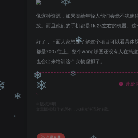
❄
❄
像这种资源，如果卖给年轻人他们会毫不犹豫
❄
放。而且他们的手机都是1k-2k左右的机器。
❄
好了，下面大家想要了解这个项目可以看具体
都是700+往上。整个wang賺圈还没有人在
也会出来培训这个实物虚拟了。
❄
此处
©
版权声明
文章版权归作者所有，未经允许请勿转载。
❄
❄
❄
❄
❄
会员专属