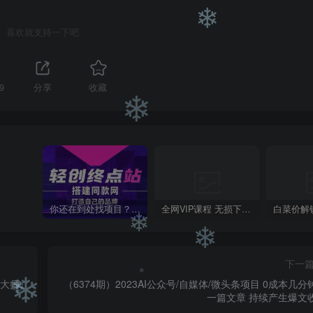
❄
喜欢就支持一下吧
9
分享
收藏
❄
❄
你还在到处找项目？还在当韭菜？我靠卖项目一个月收入5万+，曾经我也是个失败者。
全网VIP课程 无损下载~
下一
客大师
（6374期）2023AI公众号/自媒体/微头条项目 0成本几分钟产
一篇文章 持续产生爆文