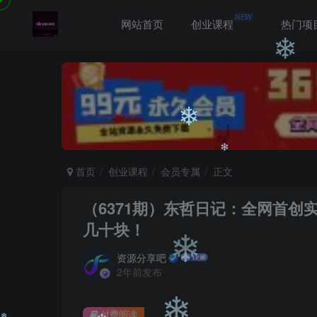
❄
NEW
网站首页
创业课程
热门项
❄
❄
首页
创业课程
会员专属
正文
❄
（6371期）东哲日记：全网首
几十块！
❄
资源分享吧
2年前发布
付费阅读