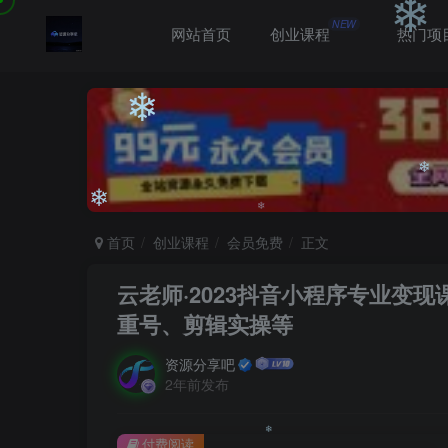
❄
NEW
网站首页
创业课程
热门项
❄
❄
首页
创业课程
会员免费
正文
❄
云老师·2023抖音小程序专业变
❄
❄
重号、剪辑实操等
资源分享吧
2年前发布
❄
付费阅读