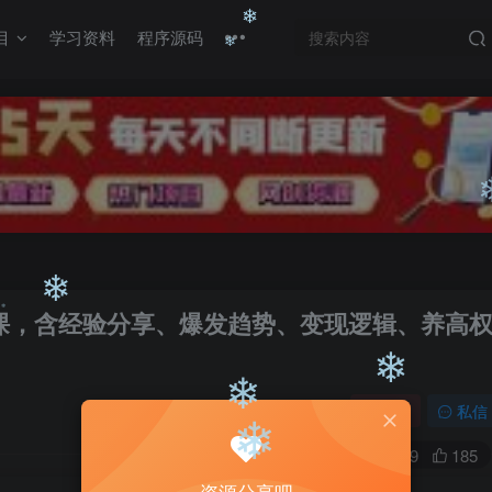
目
学习资料
程序源码
❄
❄
❄
现课，含经验分享、爆发趋势、变现逻辑、养高
❄
关注
私信
0
739
185
❄