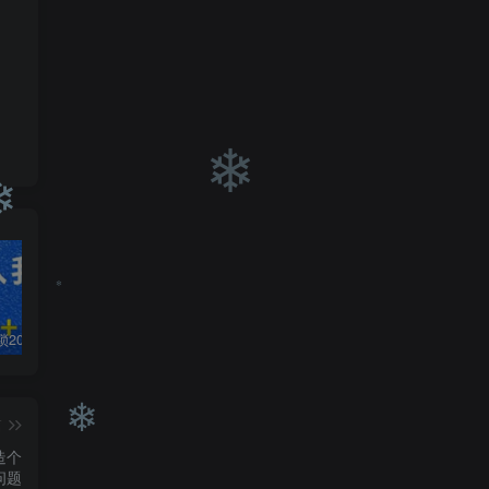
❄
❄
白菜价解锁20000+N个赚钱机会，加入轻创终点站会员，全站资源免费学习。
加盟轻创终点站，搭建同款项目资源站，实现日入2000+
【站长运营资料】无水印课程资源
❄
篇
造个
问题