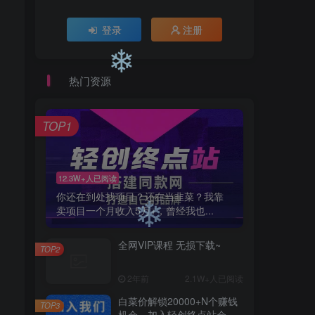
❄
登录
注册
❄
热门资源
❄
TOP1
12.3W+人已阅读
你还在到处找项目？还在当韭菜？我靠
卖项目一个月收入5万+，曾经我也...
全网VIP课程 无损下载~
TOP2
❄
2年前
2.1W+人已阅读
白菜价解锁20000+N个赚钱
TOP3
机会，加入轻创终点站会