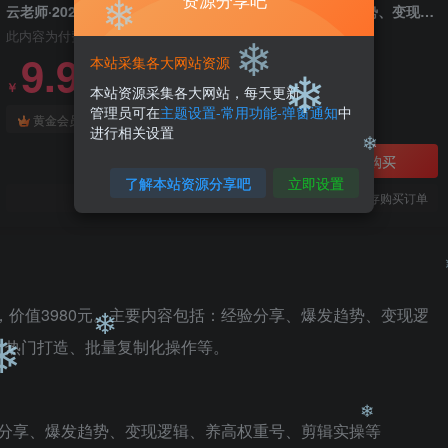
❄
资源分享吧
云老师·2023抖音小程序专业变现课，含经验分享、爆发趋势、变现逻辑、养高权重号、剪辑实操等
❄
此内容为付费阅读，请付费后查看
9.9
本站采集各大网站资源
99
￥
￥
本站资源采集各大网站，每天更新
❄
管理员可在
主题设置-常用功能-弹窗通知
中
免费
免费
黄金会员
钻石会员
进行相关设置
❄
立即购买
❄
了解本站资源分享吧
立即设置
您当前未登录！建议登陆后购买，可保存购买订单
❄
，价值3980元。主要内容包括：经验分享、爆发趋势、变现逻
、热门打造、批量复制化操作等。
❄