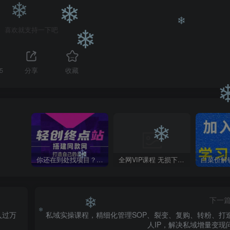
❄
❄
喜欢就支持一下吧
❄
❄
5
分享
收藏
❄
❄
你还在到处找项目？还在当韭菜？我靠卖项目一个月收入5万+，曾经我也是个失败者。
全网VIP课程 无损下载~
❄
下一
❄
入过万
私域实操课程，精细化管理SOP、裂变、复购、转粉、打
人IP，解决私域增量变现