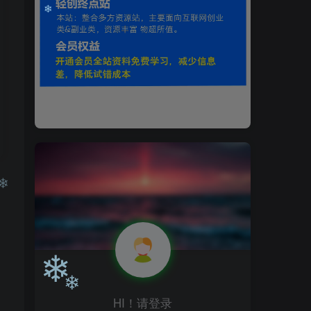
❄
❄
HI！请登录