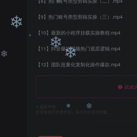
【8】热门账号类型剪辑实操（二）.mp4
【9】热门账号类型剪辑实操（三）.mp4
❄
【10】最新的小程序挂载实操教程.mp4
❄
❄
【11】抖音爆款视频热门底层逻辑.mp4
❄
【12】团队批量化复制化操作爆款.mp4
❄
❄
❄
此处
©
版权声明
文章版权归作者所有，未经允许请勿转载。