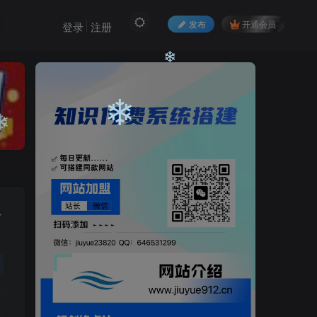
❄
发布
开通会员
登录
注册
❄
❄
❄
❄
权
❄