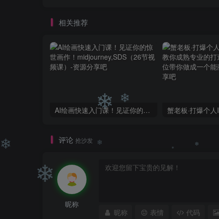
相关推荐
AI绘画快速入门课！见证你的惊世画作！midjourney,SDS（26节视频课）
评论
抢沙发
❄
❄
❄
❄
❄
❄
昵称
昵称
表情
代码