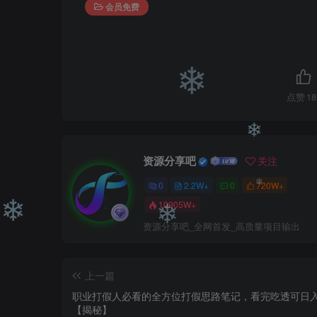
❄
❄
会员免费
点赞
18
❄
资源分享吧
关注
0
2.2W+
0
720W+
❄
10905W+
资源分享吧_全网首发_高质量项目输出
❄
❄
❄
上一篇
职业打假人必看的全方位打假思路笔记，看完吃透可日
【揭秘】