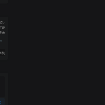
❄
2023本地生活商机账号打造课，​了解本地生活基本逻辑，爆款团购品搭建，投放直播策略
玺承·电商企业玩转抖音电商系列课，6大维度，6位老师，线上揭秘抖音商家入局SOP
论