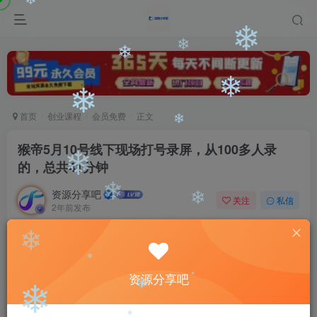
❄
❄
❄
❄
❄
❄
❄
首页
创业课程
会员免费
正文
❄
猴帝5月10号线下现场打号录屏，从100多人录
的，总共41分钟
❄
资源分享吧
❄
关注
私信
2年前发布
❄
0
857
192
付费阅读
❄
猴帝5月10号线下现场打号录屏，从100多人录的，总共41分钟
资源分享吧
❄
此内容为付费阅读，请付费后查看
❄
9.9
❄