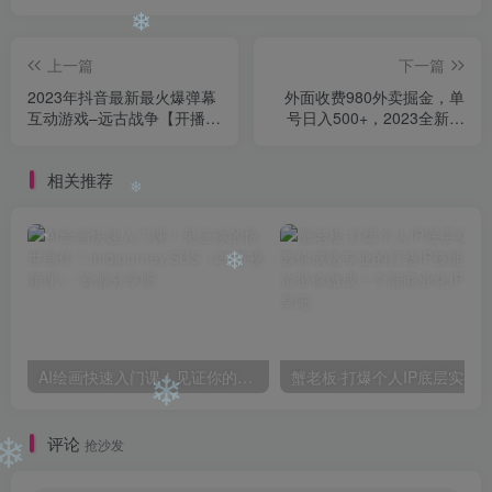
❄
上一篇
下一篇
2023年抖音最新最火爆弹幕
外面收费980外卖掘金，单
互动游戏–远古战争【开播教
号日入500+，2023全新项
程+起号教程+兔费对接报白
目，独家玩法【仅揭秘】
+一对一咨询服务+直播间搭
相关推荐
建指导】
❄
❄
❄
AI绘画快速入门课！见证你的惊世画作！midjourney,SDS（26节视频课）
❄
评论
抢沙发
❄