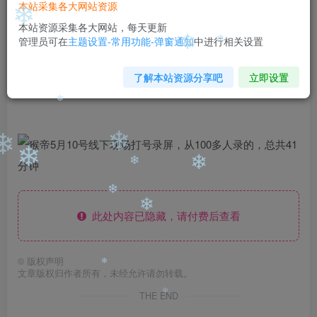
❄
99
￥
￥
本站采集各大网站资源
❄
❄
免费
免费
本站资源采集各大网站，每天更新
黄金会员
钻石会员
管理员可在
主题设置-常用功能-弹窗通知
中进行相关设置
立即购买
❄
❄
了解本站资源分享吧
立即设置
您当前未登录！建议登陆后购买，可保存购买订单
❄
❄
❄
❄
❄
❄
❄
此处内容已隐藏，请付费后查看
❄
©
版权声明
文章版权归作者所有，未经允许请勿转载。
❄
THE END
❄