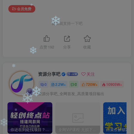
会员免费
❄
❄
喜欢就支持一下吧
点赞
192
分享
收藏
❄
资源分享吧
关注
❄
0
2.2W+
0
720W+
10905W+
资源分享吧_全网首发_高质量项目输出
❄
❄
❄
❄
你还在到处找项目？还在当韭菜？我靠卖项目一个月收入5万+，曾经我也是个失败者。
全网VIP课程 无损下载~