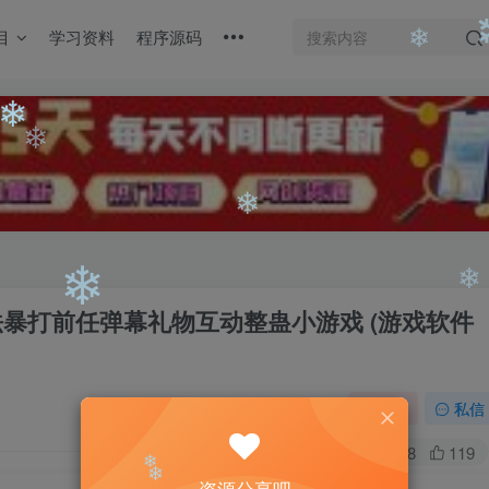
❄
目
学习资料
程序源码
❄
❄
❄
❄
❄
法暴打前任弹幕礼物互动整蛊小游戏 (游戏软件
❄
❄
❄
关注
私信
0
2718
119