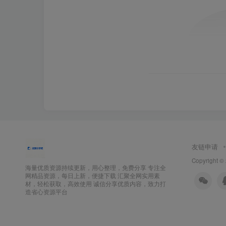
友链申请
Copyright ©
海量优质资源持续更新，用心整理，免费分享 专注全
网精品资源，每日上新，便捷下载 汇聚全网实用素
材，轻松获取，高效使用 诚信分享优质内容，致力打
造省心资源平台