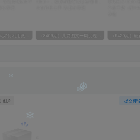
❄
（6215期）一个人如何利用微信群自动群发引流，一星期装满200个群，日入500+
（8409期）几篇图文一周变现1500＋，深度拆解面试掘金项目，小白轻松上手
图片
提交评
❄
❄
❄