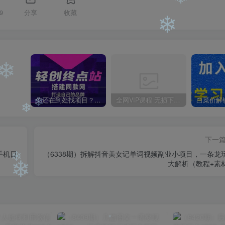
❄
9
分享
收藏
❄
❄
❄
❄
你还在到处找项目？还在当韭菜？我靠卖项目一个月收入5万+，曾经我也是个失败者。
全网VIP课程 无损下载~
❄
下一
❄
手机日
（6338期）拆解抖音美女记单词视频副业小项目，一条龙
❄
大解析（教程+素
❄
❄