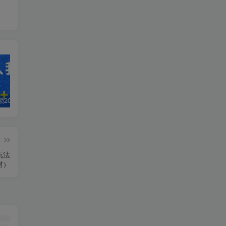
白菜价解锁20000+N个赚钱机会，加入轻创终点站会员，全站资源免费学习。
加盟轻创终点站，搭建同款项目资源站，实现日入2000+
【站长运营资料】无水印课程资源
篇
玩法
材）