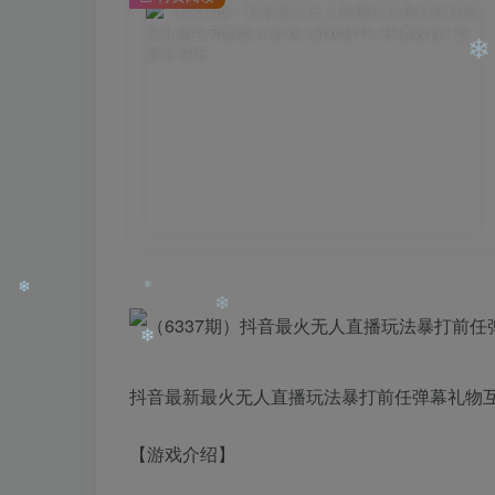
❄
❄
抖音最新最火无人直播玩法暴打前任弹幕礼物互
❄
❄
❄
❄
【游戏介绍】