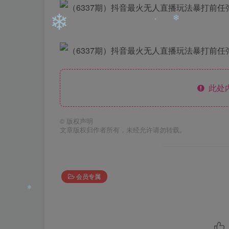
❄
❄
❄
❄
❄
此处
©
版权声明
文章版权归作者所有，未经允许请勿转载。
会员专属