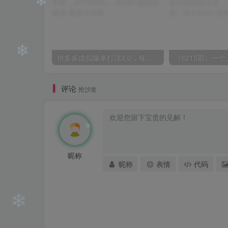
❄
❄
❄
❄
拼多多虚拟爆单打法2.0，每天10分钟，月产5000+，从0到1赚收益教程
评论
抢沙发
❄
昵称
昵称
表情
代码
❄