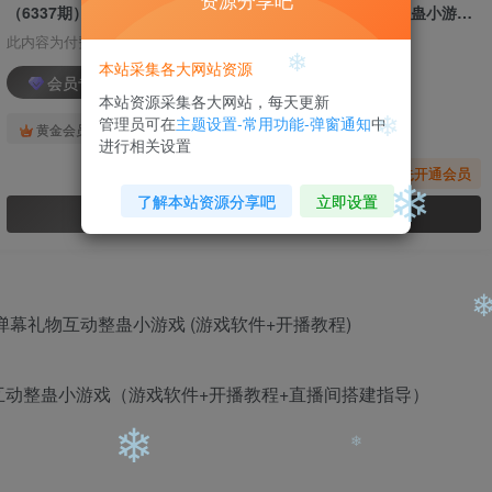
资源分享吧
（6337期）抖音最火无人直播玩法暴打前任弹幕礼物互动整蛊小游戏 (游戏软件+开播教程)
此内容为付费阅读，请付费后查看
本站采集各大网站资源
会员专属资源
❄
❄
本站资源采集各大网站，每天更新
管理员可在
主题设置-常用功能-弹窗通知
中
免费
免费
黄金会员
钻石会员
进行相关设置
❄
您暂无购买权限，请先开通会员
了解本站资源分享吧
立即设置
开通会员
❄
❄
动整蛊小游戏（游戏软件+开播教程+直播间搭建指导）
❄