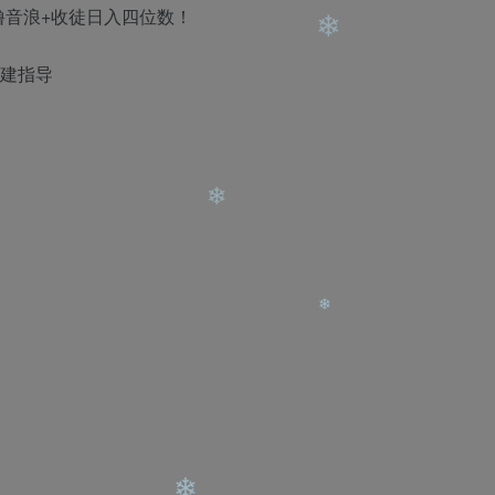
撸音浪+收徒日入四位数！
❄
❄
搭建指导
❄
❄
❄