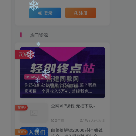
❄
登录
注册
❄
热门资源
TOP1
❄
12.3W+人已阅读
❄
你还在到处找项目？还在当韭菜？我靠
卖项目一个月收入5万+，曾经我也...
❄
全网VIP课程 无损下载~
TOP2
❄
2年前
2.1W+人已阅读
白菜价解锁20000+N个赚钱
TOP3
机会，加入轻创终点站会