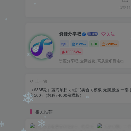
点赞
11
❄
资源分享吧
关注
❄
0
2.2W+
0
720W+
10905W+
❄
资源分享吧_全网首发_高质量项目输出
❄
上一篇
❄
（6335期）蓝海项目 小红书卖合同模板 无脑搬运 一部
入500+（教程+4000份模板）
相关推荐
❄
❄