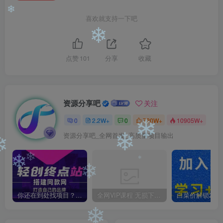
喜欢就支持一下吧
❄
❄
点赞
101
分享
收藏
资源分享吧
关注
0
2.2W+
0
720W+
10905W+
❄
资源分享吧_全网首发_高质量项目输出
❄
❄
❄
❄
❄
❄
你还在到处找项目？还在当韭菜？我靠卖项目一个月收入5万+，曾经我也是个失败者。
全网VIP课程 无损下载~