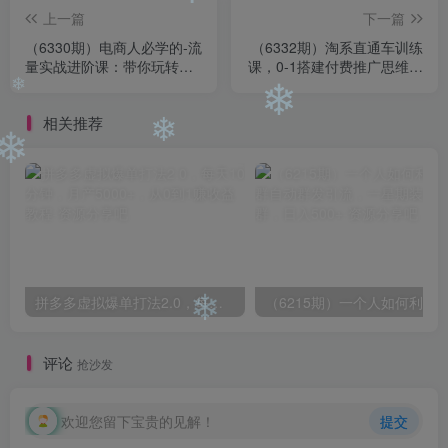
❄
上一篇
下一篇
（6330期）电商人必学的-流
（6332期）淘系直通车训练
量实战进阶课：带你玩转淘
课，0-1搭建付费推广思维，
宝各项规则和玩法（12节
讲基础 讲思路 讲方法 也讲
课）
实操
❄
❄
相关推荐
❄
❄
拼多多虚拟爆单打法2.0，每天10分钟，月产5000+，从0到1赚收益教程
❄
评论
抢沙发
欢迎您留下宝贵的见解！
提交