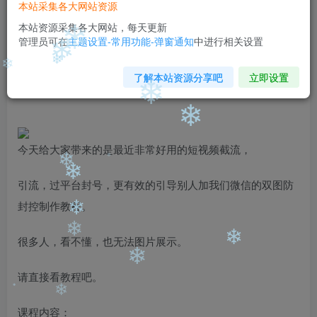
❄
本站采集各大网站资源
免费
免费
黄金会员
钻石会员
本站资源采集各大网站，每天更新
管理员可在
主题设置-常用功能-弹窗通知
中进行相关设置
❄
您暂无购买权限，请先开通会员
❄
开通会员
了解本站资源分享吧
立即设置
❄
❄
❄
❄
今天给大家带来的是最近非常好用的短视频截流，
❄
❄
❄
引流，过平台封号，更有效的引导别人加我们微信的双图防
封控制作教程。
❄
很多人，看不懂，也无法图片展示。
❄
❄
❄
请直接看教程吧。
❄
课程内容：
❄