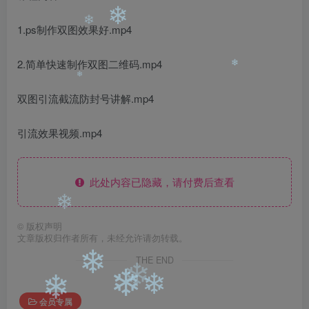
❄
1.ps制作双图效果好.mp4
❄
2.简单快速制作双图二维码.mp4
❄
❄
双图引流截流防封号讲解.mp4
引流效果视频.mp4
此处内容已隐藏，请付费后查看
❄
©
版权声明
文章版权归作者所有，未经允许请勿转载。
THE END
❄
❄
❄
❄
❄
会员专属