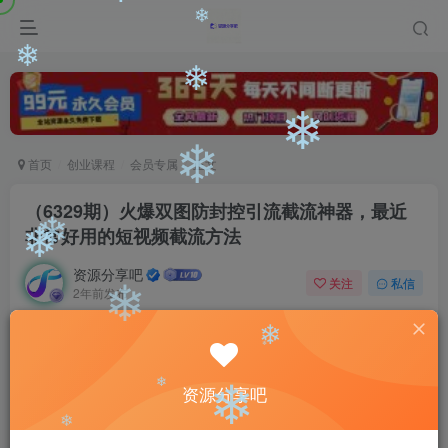
❄
❄
❄
❄
❄
❄
❄
首页
创业课程
会员专属
正文
（6329期）火爆双图防封控引流截流神器，最近
非常好用的短视频截流方法
❄
❄
资源分享吧
关注
私信
2年前发布
❄
0
1582
101
付费阅读
❄
（6329期）火爆双图防封控引流截流神器，最近非常好用的短视频截流方法
❄
资源分享吧
❄
此内容为付费阅读，请付费后查看
❄
会员专属资源