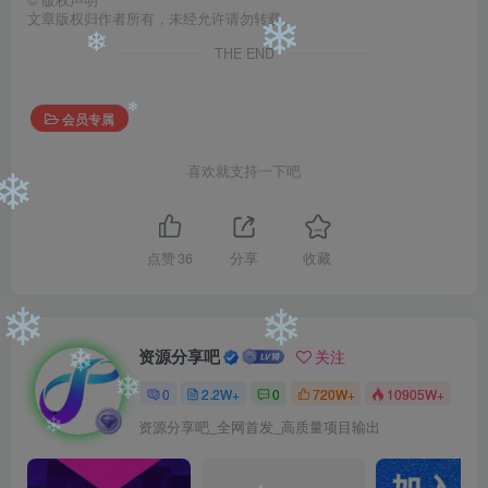
©
版权声明
文章版权归作者所有，未经允许请勿转载。
❄
THE END
❄
会员专属
❄
喜欢就支持一下吧
❄
点赞
36
分享
收藏
❄
❄
资源分享吧
关注
❄
0
2.2W+
0
720W+
10905W+
❄
资源分享吧_全网首发_高质量项目输出
❄