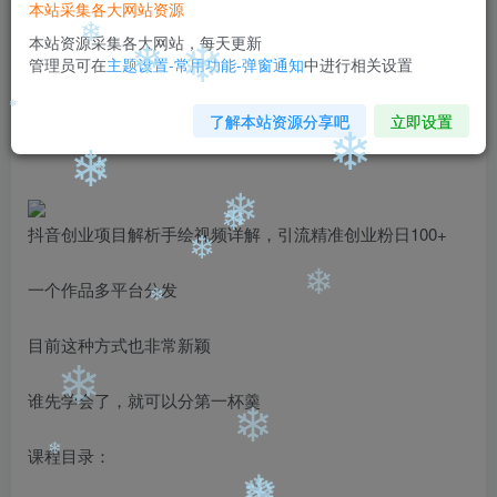
❄
本站采集各大网站资源
免费
免费
黄金会员
钻石会员
本站资源采集各大网站，每天更新
管理员可在
主题设置-常用功能-弹窗通知
中进行相关设置
❄
❄
您暂无购买权限，请先开通会员
❄
开通会员
了解本站资源分享吧
立即设置
❄
❄
❄
❄
❄
抖音创业项目解析手绘视频详解，引流精准创业粉日100+
❄
❄
一个作品多平台分发
❄
❄
目前这种方式也非常新颖
❄
谁先学会了，就可以分第一杯羹
❄
课程目录：
❄