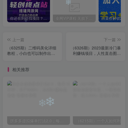
❄
你还在到处找项目？还在当韭菜？我靠卖项目一个月收入5万+，曾经我也是个失败者。
全网VIP课程 无损下载~
❄
上一篇
下一篇
（6325期）二维码美化详细
（6326期）2023最新冷门暴
教程，小白也可以制作出个
利赚钱项目，人性直击图文
性二维码
号，日收入1000+【视频教
程】
相关推荐
❄
❄
拼多多虚拟爆单打法2.0，每天10分钟，月产5000+，从0到1赚收益教程