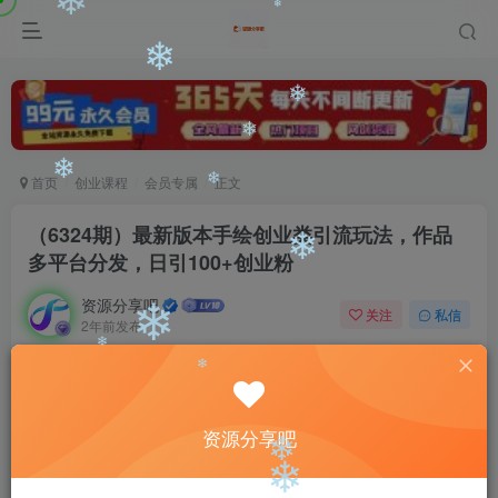
❄
❄
❄
❄
❄
首页
创业课程
会员专属
正文
❄
❄
（6324期）最新版本手绘创业类引流玩法，作品
多平台分发，日引100+创业粉
❄
❄
资源分享吧
关注
私信
2年前发布
❄
0
1167
36
❄
付费阅读
❄
（6324期）最新版本手绘创业类引流玩法，作品多平台分发，日引100+创业粉
资源分享吧
此内容为付费阅读，请付费后查看
❄
会员专属资源