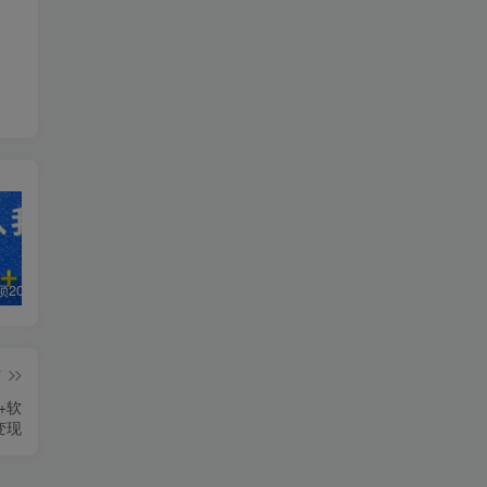
白菜价解锁20000+N个赚钱机会，加入轻创终点站会员，全站资源免费学习。
加盟轻创终点站，搭建同款项目资源站，实现日入2000+
【站长运营资料】无水印课程资源
篇
+软
变现