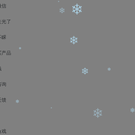
微信
走光了
不睬
❄
❄
❄
买产品
钱
❄
咨询
❄
反馈
❄
❄
角戏