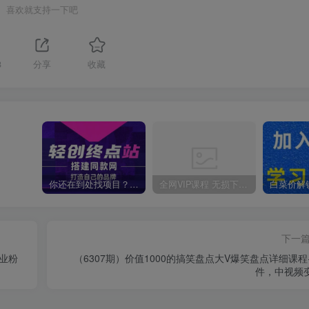
喜欢就支持一下吧
8
分享
收藏
你还在到处找项目？还在当韭菜？我靠卖项目一个月收入5万+，曾经我也是个失败者。
全网VIP课程 无损下载~
下一
创业粉
（6307期）价值1000的搞笑盘点大V爆笑盘点详细课程
件，中视频