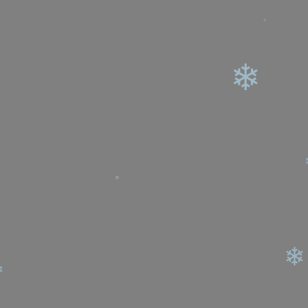
❄
❄
❄
❄
❄
❄
❄
❄
❄
❄