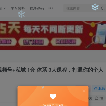
目
学习资料
程序源码
❄
❄
❄
视频号+私域 1套 体系 3大课程，打通你的个人
关注
私信
0
1166
78