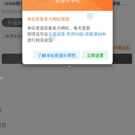
资源分享吧
（6308期）IP私域 系统搭建课，视频号+私域 1套 体系 3大课程，打通你的个人ip私域
此内容为付费阅读，请付费后查看
❄
本站采集各大网站资源
会员专属资源
本站资源采集各大网站，每天更新
管理员可在
主题设置-常用功能-弹窗通知
中
免费
免费
黄金会员
钻石会员
进行相关设置
您暂无购买权限，请先开通会员
❄
了解本站资源分享吧
立即设置
开通会员
❄
❄
❄
低
过百