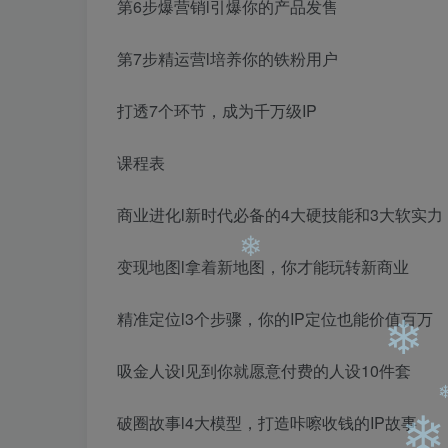
第6步爆营销l引爆你的产品发售
第7步精运营l培养你的铁粉用户
打透7个环节，成为千万级IP
课程表
商业进化l新时代必备的4大硬技能和3大软实力
变现地图l拿着新地图，你才能玩转新商业
精准定位l3个步骤，你的IP定位也能价值百万
❄
吸金人设l见到你就愿意付费的人设10件套
破圈故事l4大模型，打造咔嚓收钱的IP故事