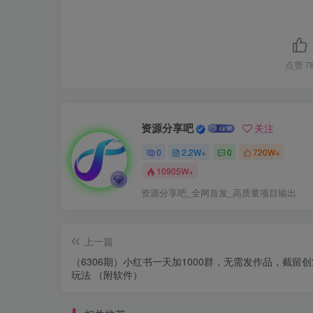
点赞
7
资源分享吧
关注
0
2.2W+
0
720W+
10905W+
资源分享吧_全网首发_高质量项目输出
上一篇
（6306期）小红书一天加1000群，无需发作品，截留
玩法 （附软件）