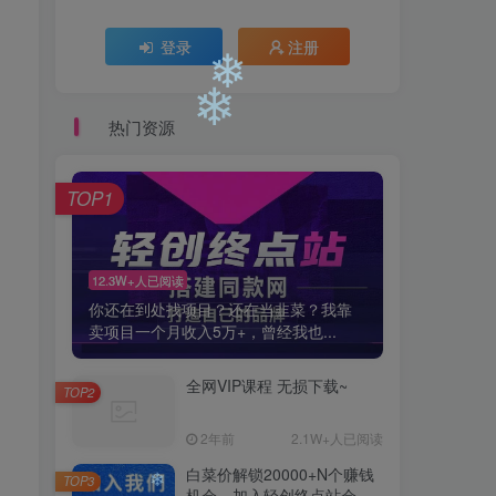
❄
登录
注册
热门资源
❄
TOP1
❄
12.3W+人已阅读
你还在到处找项目？还在当韭菜？我靠
卖项目一个月收入5万+，曾经我也...
全网VIP课程 无损下载~
TOP2
2年前
2.1W+人已阅读
白菜价解锁20000+N个赚钱
TOP3
机会，加入轻创终点站会