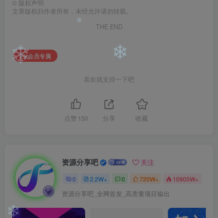
©
版权声明
❄
文章版权归作者所有，未经允许请勿转载。
THE END
❄
会员专属
❄
❄
喜欢就支持一下吧
点赞
150
分享
收藏
资源分享吧
关注
0
2.2W+
0
720W+
10905W+
资源分享吧_全网首发_高质量项目输出