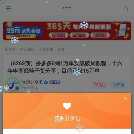
❄
❄
❄
❄
❄
❄
首页
创业课程
会员专属
正文
❄
（6269期）拼多多0到1万单实战破局教程，十六
年电商经验干货分享，目前日发15万单
❄
❄
资源分享吧
关注
私信
2年前发布
0
784
150
❄
❄
❄
付费阅读
（6269期）拼多多0到1万单实战破局教程，十六年电商经验干货分享，目前日发15万单
资源分享吧
此内容为付费阅读，请付费后查看
会员专属资源