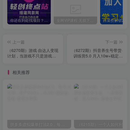
❄
你还在到处找项目？还在当韭菜？我靠卖项目一个月收入5万+，曾经我也是个失败者。
全网VIP课程 无损下载~
上一篇
下一篇
（6270期）游戏·自达人变现
（6272期）抖音养生号带货·
计划，当游戏不只是游戏，
训练营5.0 月入10w+稳定玩
利用好短视频才是游戏的新
法 让你带货收益爆炸(更新)
时代
相关推荐
拼多多虚拟爆单打法2.0，每天10分钟，月产5000+，从0到1赚收益教程