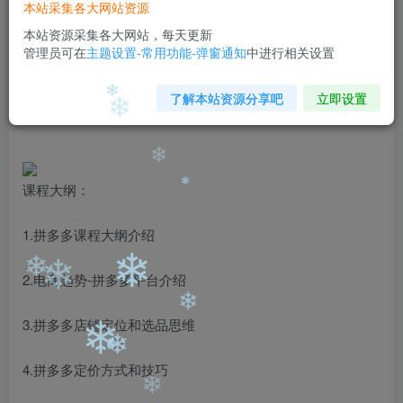
❄
❄
本站采集各大网站资源
免费
免费
黄金会员
钻石会员
本站资源采集各大网站，每天更新
管理员可在
主题设置-常用功能-弹窗通知
中进行相关设置
您暂无购买权限，请先开通会员
开通会员
了解本站资源分享吧
立即设置
❄
❄
❄
课程大纲：
❄
❄
1.拼多多课程大纲介绍
2.电商趋势-拼多多平台介绍
❄
❄
❄
3.拼多多店铺定位和选品思维
❄
❄
4.拼多多定价方式和技巧
❄