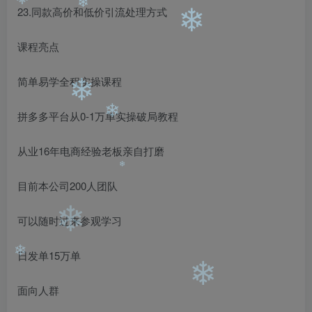
❄
23.同款高价和低价引流处理方式
❄
❄
❄
课程亮点
简单易学全程实操课程
❄
拼多多平台从0-1万单实操破局教程
❄
从业16年电商经验老板亲自打磨
目前本公司200人团队
❄
可以随时过来参观学习
❄
日发单15万单
❄
面向人群
❄